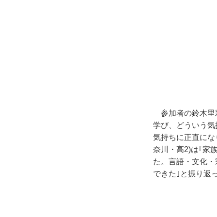
参加者の鈴木里
学び、どういう気
気持ちに正直にな
奈川・高
2)
は｢家
た。言語・文化・
できた｣と振り返