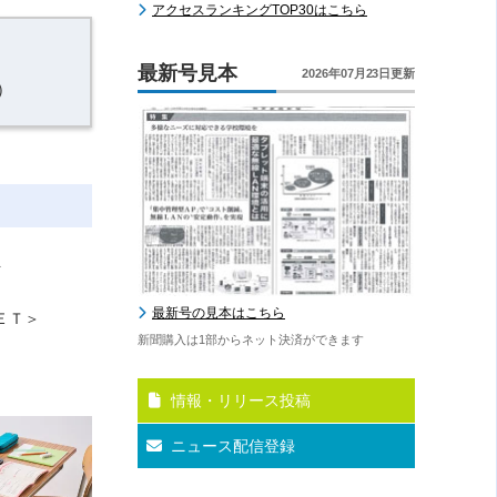
アクセスランキングTOP30はこちら
最新号見本
2026年07月23日更新
）
ト
最新号の見本はこちら
ＥＴ＞
新聞購入は1部からネット決済ができます
演
情報・リリース投稿
ニュース配信登録