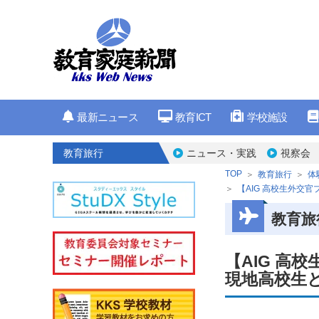
最新ニュース
教育ICT
学校施設
教育旅行
ニュース・実践
視察会
TOP
教育旅行
体
【AIG 高校生外交
教育旅
【AIG 高
現地高校生