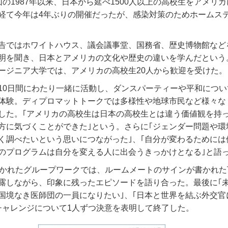
回の
1987
年以来、日本から延べ
1500
人以上の高校生をアメリカ
経て今年は
4
年ぶりの開催だったが、感染対策のためホームス
告ではホワイトハウス、議会議事堂、国務省、歴史博物館など
明を聞き、日本とアメリカの文化や歴史の違いを学んだという
ージニア大学では、アメリカの高校生
20
人から歓迎を受けた。
10
日間にわたり一緒に活動し、ダンスパーティーや平和につい
体験。ディプロマットトークでは多様性や地球市民など様々な
した。｢アメリカの高校生は日本の高校生とは違う価値観を持
方に気づくことができた｣という。さらに｢ジェンダー問題や環
く調べたいという思いにつながった｣、｢自分が変わるためには
のプログラムは自分を変える人に出会うきっかけとなる｣と語
かれたグループワークでは、ルームメートのサインが書かれた
露しながら、印象に残ったエピソードを語り合った。最後に｢
｢国境なき医師団の一員になりたい｣、｢日本と世界を結ぶ外交官
チャレンジについて
1
人ずつ決意を表明して終了した。