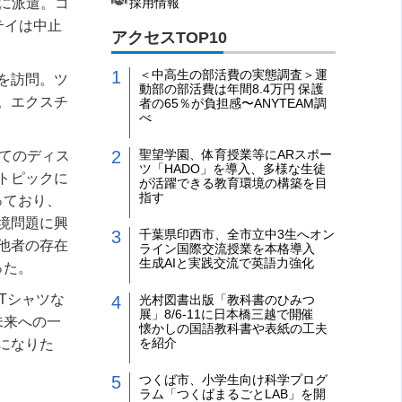
に派遣。コ
採用情報
テイは中止
アクセスTOP10
＜中高生の部活費の実態調査＞運
を訪問。ツ
動部の部活費は年間8.4万円 保護
。エクスチ
者の65％が負担感〜ANYTEAM調
べ
聖望学園、体育授業等にARスポー
てのディス
ツ「HADO」を導入、多様な生徒
トピックに
が活躍できる教育環境の構築を目
指す
っており、
境問題に興
千葉県印西市、全市立中3生へオン
他者の存在
ライン国際交流授業を本格導入
生成AIと実践交流で英語力強化
った。
T
シャツな
光村図書出版「教科書のひみつ
展」8/6-11に日本橋三越で開催
未来への一
懐かしの国語教科書や表紙の工夫
を紹介
になりた
つくば市、小学生向け科学プログ
ラム「つくばまるごとLAB」を開