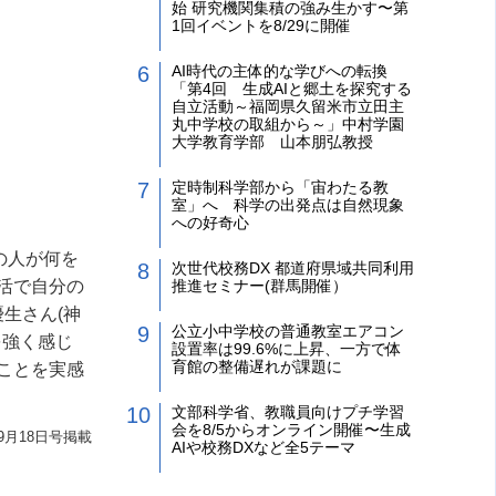
始 研究機関集積の強み生かす〜第
1回イベントを8/29に開催
AI時代の主体的な学びへの転換
「第4回 生成AIと郷土を探究する
自立活動～福岡県久留米市立田主
丸中学校の取組から～」中村学園
大学教育学部 山本朋弘教授
定時制科学部から「宙わたる教
室」へ 科学の出発点は自然現象
への好奇心
の人が何を
次世代校務DX 都道府県域共同利用
活で自分の
推進セミナー(群馬開催）
優生さん
(
神
公立小中学校の普通教室エアコン
を強く感じ
設置率は99.6%に上昇、一方で体
育館の整備遅れが課題に
ことを実感
文部科学省、教職員向けプチ学習
会を8/5からオンライン開催〜生成
9月18日号掲載
AIや校務DXなど全5テーマ