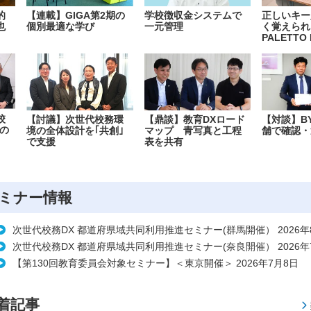
的
【連載】GIGA第2期の
学校徴収金システムで
正しいキー
也
個別最適な学び
一元管理
く覚えられ
PALETTO 
校
【討議】次世代校務環
【鼎談】教育DXロード
【対談】B
の
境の全体設計を｢共創｣
マップ 青写真と工程
舗で確認・
で支援
表を共有
ミナー情報
次世代校務DX 都道府県域共同利用推進セミナー(群馬開催） 2026年
次世代校務DX 都道府県域共同利用推進セミナー(奈良開催） 2026年
【第130回教育委員会対象セミナー】＜東京開催＞ 2026年7月8日
着記事