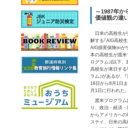
～1987年
価値観の違
日米の高校生が
解する｢
AIG
高校生
AIG
損害保険㈱が
本の高校生が渡米
ログラム｣
(
以下、
高校生が来日する
ラム｣があるが、｢
16
日から
8
月
1
日ま
月
1
日に行われた
渡米プログラム
り、政治・経済・
からアメリカへの
ステイ、日米の高