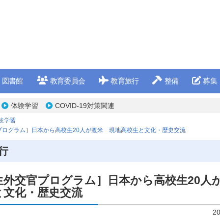
図書館
教育委員会
教育旅行
整備
募集
体験学習
COVID-19対策関連
験学習
官プログラム］日本から高校生20人が渡米 現地高校生と文化・歴史交流
行
校生外交官プログラム］日本から高校生20
と文化・歴史交流
2