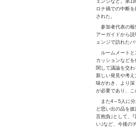
ェンジなど。第
1
ロナ禍での中断を
された。
参加者代表の報
アーガイドから説
ェンジで訪れたバ
ルームメートと
カッションなどを
関して議論を交わ
新しい発見や考え
味がわき、より深
が必要であり、こ
また
4
～
5
人に分
ど思い出の品を披
言抱負｣として、
い｣など、今後の