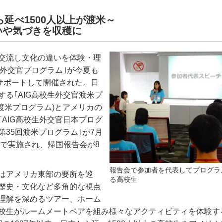
から延べ1500人以上が渡米～
いや気づきを収穫に
交流し文化の違いを体験・理
外交官プログラム｣が今夏も
サポートして開催された。日
する｢
AIG
高校生外交官渡米プ
渡米プログラム
)
とアメリカの
｢
AIG
高校生外交官日本プログ
第
35
回渡米プログラム｣が
7
月
で実施され、帰国報告会が
8
。
報告会で参加者を代表してプログラ
はアメリカ東部の要所を巡
る高校生
歴史・文化など多角的な視点
理解を深めるツアー、ホーム
校生がルームメートペアを組み様々なアクティビティを体験す