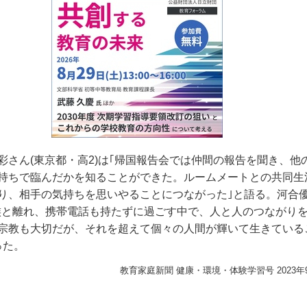
彩さん
(
東京都・高
2)
は｢帰国報告会では仲間の報告を聞き、他
持ちで臨んだかを知ることができた。ルームメートとの共同生
り、相手の気持ちを思いやることにつながった｣と語る。河合
族と離れ、携帯電話も持たずに過ごす中で、人と人のつながり
宗教も大切だが、それを超えて個々の人間が輝いて生きている
った。
教育家庭新聞 健康・環境・体験学習号 2023年