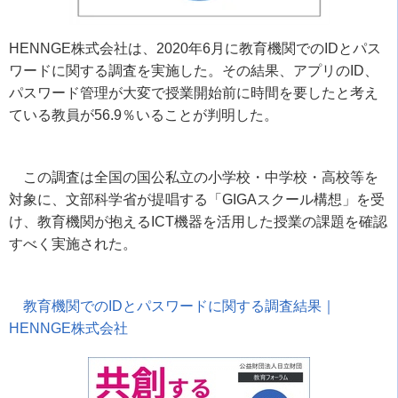
HENNGE株式会社は、
2020
年
6
月に教育機関での
ID
とパス
ワードに関する調査を実施した。その結果、アプリの
ID
、
パスワード管理が大変で授業開始前に時間を要したと考え
ている教員が
56.9
％いることが判明した。
この調査は全国の国公私立の小学校・中学校・高校等を
対象に、文部科学省が提唱する「
GIGA
スクール構想」を受
け、教育機関が抱える
ICT
機器を活用した授業の課題を確認
すべく実施された。
教育機関での
ID
とパスワードに関する調査結果｜
HENNGE
株式会社