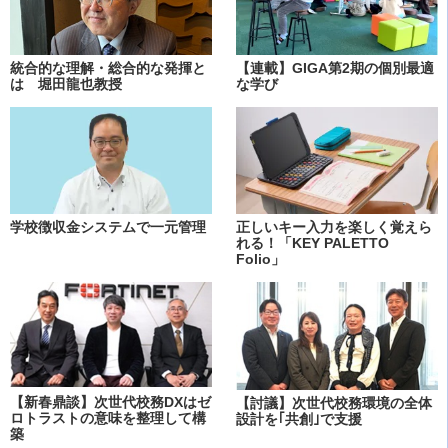
統合的な理解・総合的な発揮と
【連載】GIGA第2期の個別最適
は 堀田龍也教授
な学び
学校徴収金システムで一元管理
正しいキー入力を楽しく覚えら
れる！「KEY PALETTO
Folio」
【新春鼎談】次世代校務DXはゼ
【討議】次世代校務環境の全体
ロトラストの意味を整理して構
設計を｢共創｣で支援
築