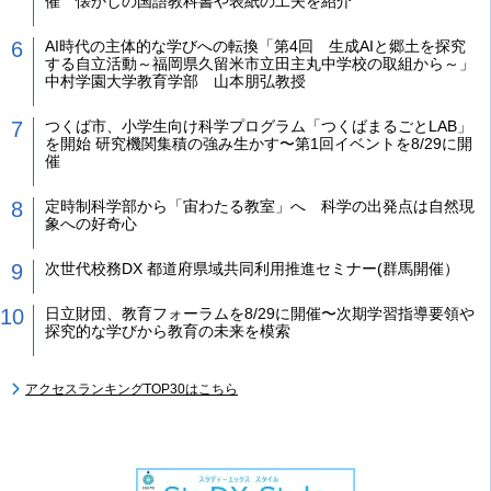
催 懐かしの国語教科書や表紙の工夫を紹介
AI時代の主体的な学びへの転換「第4回 生成AIと郷土を探究
する自立活動～福岡県久留米市立田主丸中学校の取組から～」
中村学園大学教育学部 山本朋弘教授
つくば市、小学生向け科学プログラム「つくばまるごとLAB」
を開始 研究機関集積の強み生かす〜第1回イベントを8/29に開
催
定時制科学部から「宙わたる教室」へ 科学の出発点は自然現
象への好奇心
次世代校務DX 都道府県域共同利用推進セミナー(群馬開催）
日立財団、教育フォーラムを8/29に開催〜次期学習指導要領や
探究的な学びから教育の未来を模索
アクセスランキングTOP30はこちら