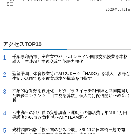
8日
2026年5月11日
アクセスTOP10
千葉県印西市、全市立中3生へオンライン国際交流授業を本格
導入 生成AIと実践交流で英語力強化
聖望学園、体育授業等にARスポーツ「HADO」を導入、多様な
生徒が活躍できる教育環境の構築を目指す
抽象的な算数を視覚化 ピタゴラスイッチ制作陣と共同開発し
た映像コンテンツ「目で見る算数」個人向け配信開始〜教育出
版
＜中高生の部活費の実態調査＞運動部の部活費は年間8.4万円
保護者の65％が負担感〜ANYTEAM調べ
光村図書出版「教科書のひみつ展」8/6-11に日本橋三越で開