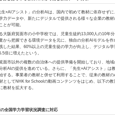
sの「先生×AIアシスト」の分析AIは、国内で初めて教材に依存せず
学力データや、新たにデジタルで提供される様々な企業の教材
ことが可能。
る大阪府箕面市の小中学校では、児童生徒約13,000人の10年
査から把握できる環境データを元に、独自の分析AIモデルを作
践した結果、60%以上の児童生徒の学力が向上し、デジタル学
5.5倍に増えたという。
箕面市以外の複数の自治体への提供準備を開始しており、地域
分析AIの提供を進めている。さらに、「先生×AIアシスト」は
始する。事業者の教材と併せて利用することで、従来の教材のA
としてNHK for Schoolの動画コンテンツをはじめ、以下の
に教材を拡大する。
3年度の全国学力学習状況調査に対応