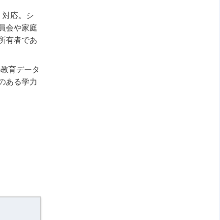
く対応。シ
員会や家庭
所有者であ
の教育データ
のある学力