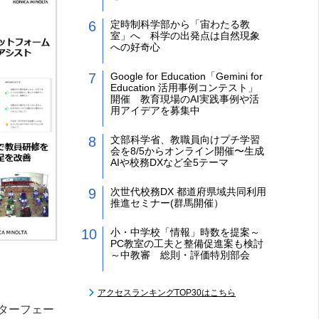
定時制科学部から「宙わたる教
室」へ 科学の出発点は自然現象
への好奇心
Google for Education「Gemini for
Education 活用事例コンテスト」
開催 教育現場のAI実践事例や活
用アイデアを募集中
文部科学省、教職員向けプチ学習
会を8/5からオンライン開催〜生成
AIや校務DXなど全5テーマ
次世代校務DX 都道府県域共同利用
推進セミナー(群馬開催）
小・中学校「情報」時数を提案～
PC教室の工夫と整備促進案も検討
～中教審 総則・評価特別部会
アクセスランキングTOP30はこちら
ターフェー