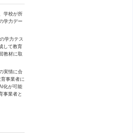
に、学校が所
の学力デー
分の学力テス
成して教育
習教材に取
の実情に合
教育事業者に
I化が可能
教育事業者と