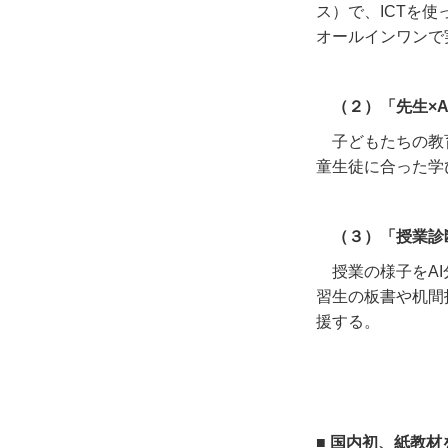
ス）で、ICTを
オールインワンで
（２）「先生×
子どもたちの教
童生徒に合った学
（３）「授業診
授業の様子をA
習生の板書や机間
援する。
■ 国内初、紙教