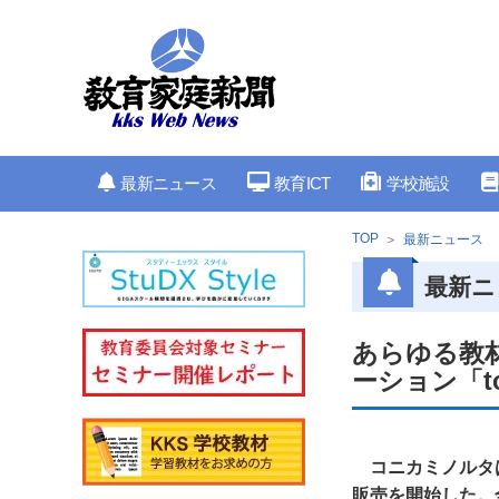
最新ニュース
教育ICT
学校施設
TOP
最新ニュース
最新ニ
あらゆる教
ーション「t
コニカミノルタ
販売を開始した。