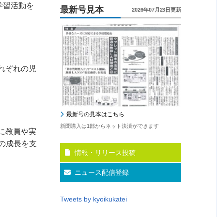
学習活動を
最新号見本
2026年07月23日更新
れぞれの児
最新号の見本はこちら
新聞購入は1部からネット決済ができます
に教員や実
の成長を支
情報・リリース投稿
ニュース配信登録
Tweets by kyoikukatei