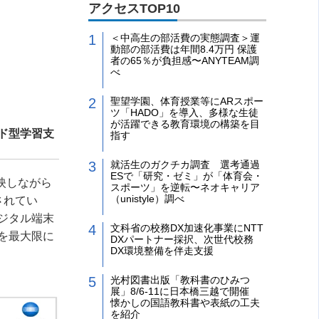
アクセスTOP10
＜中高生の部活費の実態調査＞運
動部の部活費は年間8.4万円 保護
者の65％が負担感〜ANYTEAM調
べ
聖望学園、体育授業等にARスポー
ツ「HADO」を導入、多様な生徒
が活躍できる教育環境の構築を目
ウド型学習支
指す
就活生のガクチカ調査 選考通過
ESで「研究・ゼミ」が「体育会・
反映しながら
スポーツ」を逆転〜ネオキャリア
（unistyle）調べ
されてい
ジタル端末
文科省の校務DX加速化事業にNTT
を最大限に
DXパートナー採択、次世代校務
DX環境整備を伴走支援
光村図書出版「教科書のひみつ
展」8/6-11に日本橋三越で開催
懐かしの国語教科書や表紙の工夫
を紹介