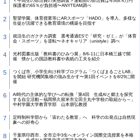
＜中高生の部活費の実態調査＞運動部の部活費は年間8.4万円
保護者の65％が負担感〜ANYTEAM調べ
聖望学園、体育授業等にARスポーツ「HADO」を導入、多様な
生徒が活躍できる教育環境の構築を目指す
就活生のガクチカ調査 選考通過ESで「研究・ゼミ」が「体育
会・スポーツ」を逆転〜ネオキャリア（unistyle）調べ
光村図書出版「教科書のひみつ展」8/6-11に日本橋三越で開
催 懐かしの国語教科書や表紙の工夫を紹介
つくば市、小学生向け科学プログラム「つくばまるごとLAB」
を開始 研究機関集積の強み生かす〜第1回イベントを8/29に開
催
AI時代の主体的な学びへの転換「第4回 生成AIと郷土を探究
する自立活動～福岡県久留米市立田主丸中学校の取組から～」
中村学園大学教育学部 山本朋弘教授
定時制科学部から「宙わたる教室」へ 科学の出発点は自然現
象への好奇心
千葉県印西市、全市立中3生へオンライン国際交流授業を本格