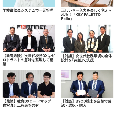
学校徴収金システムで一元管理
正しいキー入力を楽しく覚えら
れる！「KEY PALETTO
Folio」
【新春鼎談】次世代校務DXはゼ
【討議】次世代校務環境の全体
ロトラストの意味を整理して構
設計を｢共創｣で支援
築
【鼎談】教育DXロードマップ
【対談】BYOD端末を店舗で確
青写真と工程表を共有
認・選択・購入