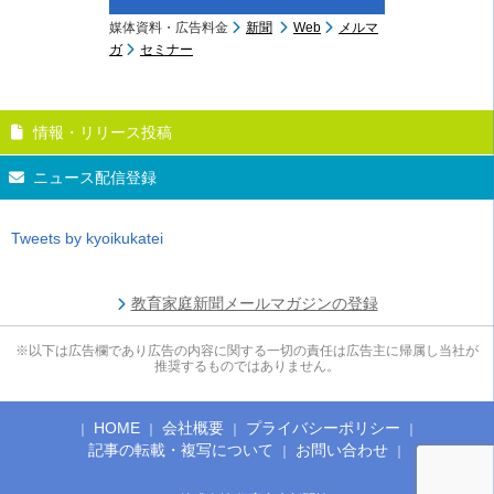
媒体資料・広告料金
新聞
Web
メルマ
ガ
セミナー
情報・リリース投稿
ニュース配信登録
Tweets by kyoikukatei
教育家庭新聞メールマガジンの登録
※以下は広告欄であり広告の内容に関する一切の責任は広告主に帰属し当社が
推奨するものではありません。
HOME
会社概要
プライバシーポリシー
記事の転載・複写について
お問い合わせ