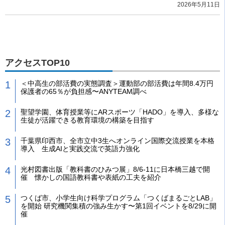
2026年5月11日
アクセスTOP10
＜中高生の部活費の実態調査＞運動部の部活費は年間8.4万円
保護者の65％が負担感〜ANYTEAM調べ
聖望学園、体育授業等にARスポーツ「HADO」を導入、多様な
生徒が活躍できる教育環境の構築を目指す
千葉県印西市、全市立中3生へオンライン国際交流授業を本格
導入 生成AIと実践交流で英語力強化
光村図書出版「教科書のひみつ展」8/6-11に日本橋三越で開
催 懐かしの国語教科書や表紙の工夫を紹介
つくば市、小学生向け科学プログラム「つくばまるごとLAB」
を開始 研究機関集積の強み生かす〜第1回イベントを8/29に開
催