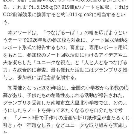
る。これまでに5,156kg(37,919冊)のノートを回収。これは
CO2削減効果に換算すると約1,011kg-co2に相当するとい
う。
本アワードは、「つなげるーぱ！」の輪を広げようとい
うテーマで2026年度の参加校を対象に、ノート回収活動を
レポート形式で報告するもの。審査は、専用レポート用紙
をもとに、参加校のノート回収活動におけるアイデアや工
夫を凝らした「ユニークな視点」と「人と人とをつなげる
力」を総合的に審査。最も優れた活動にはグランプリを授
与し、参加校には記念品を贈する。
初開催となった2025年度は、全国の小学校から多数の応
募があり、子供たちの創造性あふれる活動が報告された。
グランプリを受賞した南城市立大里北小学校では、どのよ
うにしたらノートを持って来たくなるかを自分たちで考
え、「ノート3冊で手作りの漫画や折り紙作品が当たるくじ
引き」や「宿題なし券」などユニークな取り組みを実施し
た。