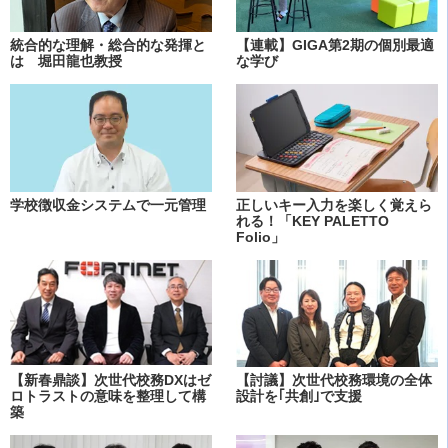
統合的な理解・総合的な発揮と
【連載】GIGA第2期の個別最適
は 堀田龍也教授
な学び
学校徴収金システムで一元管理
正しいキー入力を楽しく覚えら
れる！「KEY PALETTO
Folio」
【新春鼎談】次世代校務DXはゼ
【討議】次世代校務環境の全体
ロトラストの意味を整理して構
設計を｢共創｣で支援
築