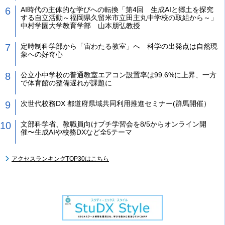
AI時代の主体的な学びへの転換「第4回 生成AIと郷土を探究
する自立活動～福岡県久留米市立田主丸中学校の取組から～」
中村学園大学教育学部 山本朋弘教授
定時制科学部から「宙わたる教室」へ 科学の出発点は自然現
象への好奇心
公立小中学校の普通教室エアコン設置率は99.6%に上昇、一方
で体育館の整備遅れが課題に
次世代校務DX 都道府県域共同利用推進セミナー(群馬開催）
文部科学省、教職員向けプチ学習会を8/5からオンライン開
催〜生成AIや校務DXなど全5テーマ
アクセスランキングTOP30はこちら