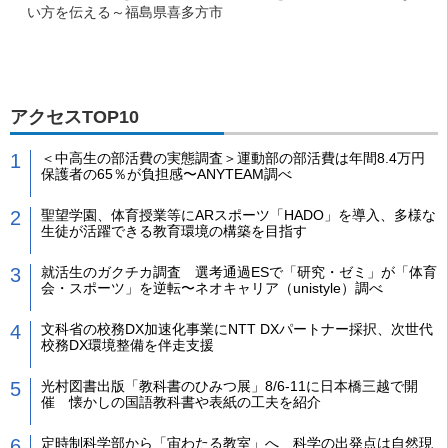
い方を伝える～福島県喜多方市
アクセスTOP10
＜中高生の部活費の実態調査＞運動部の部活費は年間8.4万円
保護者の65％が負担感〜ANYTEAM調べ
聖望学園、体育授業等にARスポーツ「HADO」を導入、多様な
生徒が活躍できる教育環境の構築を目指す
就活生のガクチカ調査 選考通過ESで「研究・ゼミ」が「体育
会・スポーツ」を逆転〜ネオキャリア（unistyle）調べ
文科省の校務DX加速化事業にNTT DXパートナー採択、次世代
校務DX環境整備を伴走支援
光村図書出版「教科書のひみつ展」8/6-11に日本橋三越で開
催 懐かしの国語教科書や表紙の工夫を紹介
定時制科学部から「宙わたる教室」へ 科学の出発点は自然現