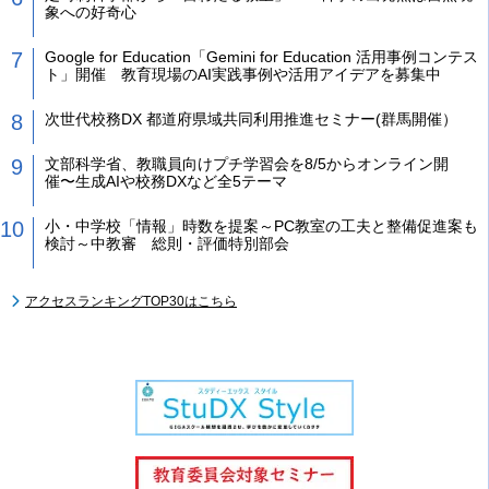
象への好奇心
Google for Education「Gemini for Education 活用事例コンテス
ト」開催 教育現場のAI実践事例や活用アイデアを募集中
次世代校務DX 都道府県域共同利用推進セミナー(群馬開催）
文部科学省、教職員向けプチ学習会を8/5からオンライン開
催〜生成AIや校務DXなど全5テーマ
小・中学校「情報」時数を提案～PC教室の工夫と整備促進案も
検討～中教審 総則・評価特別部会
アクセスランキングTOP30はこちら