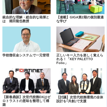
統合的な理解・総合的な発揮と
【連載】GIGA第2期の個別最適
は 堀田龍也教授
な学び
学校徴収金システムで一元管理
正しいキー入力を楽しく覚えら
れる！「KEY PALETTO
Folio」
【新春鼎談】次世代校務DXはゼ
【討議】次世代校務環境の全体
ロトラストの意味を整理して構
設計を｢共創｣で支援
築