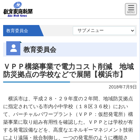
教育委員会
教育委員会
ＶＰＰ構築事業で電力コスト削減 地域
防災拠点の学校などで展開【横浜市】
2018年7月9日
横浜市は、平成２８・２９年度の２年間、地域防災拠点
に指定されている市内小中学校（１８区３６校）におい
て、バーチャルパワープラント（ＶＰＰ：仮想発電所）構
築事業に取り組み有用性を確認した。ＶＰＰとは学校が有
する発電設備などを、高度なエネルギーマネジメント技術
により遠隔・統合制御し、一つの発電所のように機能さ