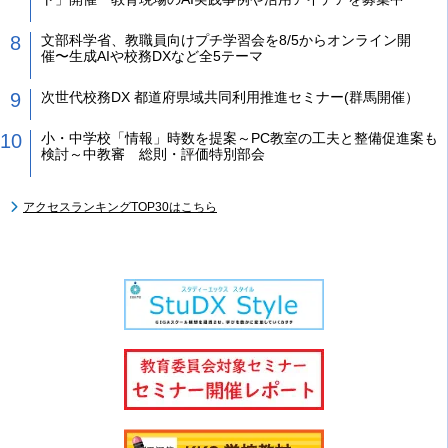
文部科学省、教職員向けプチ学習会を8/5からオンライン開
催〜生成AIや校務DXなど全5テーマ
次世代校務DX 都道府県域共同利用推進セミナー(群馬開催）
小・中学校「情報」時数を提案～PC教室の工夫と整備促進案も
検討～中教審 総則・評価特別部会
アクセスランキングTOP30はこちら