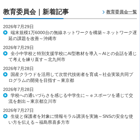
教育委員会｜新着記事
教育委員会一覧
2026年7月29日
端末規模1万6000台の無線ネットワークを構築～ネットワーク遅
延の課題を改善～沖縄市
2026年7月29日
全小中学校と特別支援学校にAI型教材を導入～AIとの会話を通じ
て考えを練り直す～北九州市
2026年7月28日
国産クラウドを活用して次世代技術者を育成～社会実装共同プ
ログラムの開発を目指す～東京都
2026年7月28日
学校への通いづらさを感じる中学生に～ｅスポーツを通じて交
流を創出～東京都立川市
2026年7月27日
生徒と保護者を対象に情報モラル講演を実施～SNSの安全な使
い方を伝える～福島県喜多方市