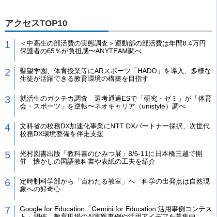
アクセスTOP10
＜中高生の部活費の実態調査＞運動部の部活費は年間8.4万円
保護者の65％が負担感〜ANYTEAM調べ
聖望学園、体育授業等にARスポーツ「HADO」を導入、多様な
生徒が活躍できる教育環境の構築を目指す
就活生のガクチカ調査 選考通過ESで「研究・ゼミ」が「体育
会・スポーツ」を逆転〜ネオキャリア（unistyle）調べ
文科省の校務DX加速化事業にNTT DXパートナー採択、次世代
校務DX環境整備を伴走支援
光村図書出版「教科書のひみつ展」8/6-11に日本橋三越で開
催 懐かしの国語教科書や表紙の工夫を紹介
定時制科学部から「宙わたる教室」へ 科学の出発点は自然現
象への好奇心
Google for Education「Gemini for Education 活用事例コンテス
ト」開催 教育現場のAI実践事例や活用アイデアを募集中