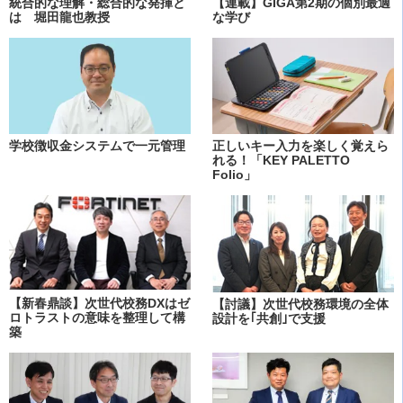
統合的な理解・総合的な発揮と
【連載】GIGA第2期の個別最適
は 堀田龍也教授
な学び
学校徴収金システムで一元管理
正しいキー入力を楽しく覚えら
れる！「KEY PALETTO
Folio」
【新春鼎談】次世代校務DXはゼ
【討議】次世代校務環境の全体
ロトラストの意味を整理して構
設計を｢共創｣で支援
築