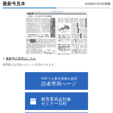
最新号見本
2026年07月23日更新
最新号の見本はこちら
新聞購入は1部からネット決済ができます
PDFでも要点情報を提供
読者専用ぺージ
教育委員会対象
セミナー日程