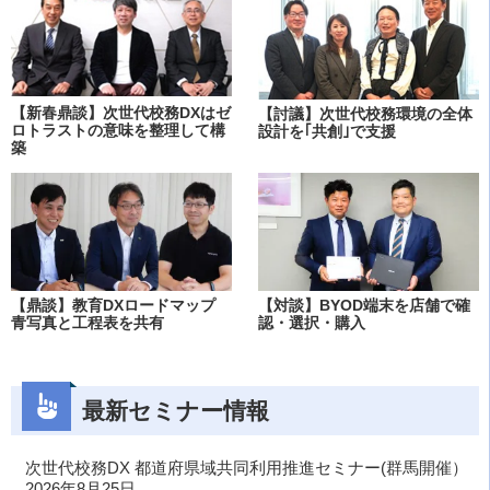
【新春鼎談】次世代校務DXはゼ
【討議】次世代校務環境の全体
ロトラストの意味を整理して構
設計を｢共創｣で支援
築
【鼎談】教育DXロードマップ
【対談】BYOD端末を店舗で確
青写真と工程表を共有
認・選択・購入
最新セミナー情報
次世代校務DX 都道府県域共同利用推進セミナー(群馬開催）
2026年8月25日