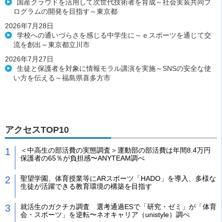
国産クラウドを活用して次世代技術者を育成～社会実装共同プ
ログラムの開発を目指す～東京都
2026年7月28日
学校への通いづらさを感じる中学生に～ｅスポーツを通じて交
流を創出～東京都立川市
2026年7月27日
生徒と保護者を対象に情報モラル講演を実施～SNSの安全な使
い方を伝える～福島県喜多方市
アクセスTOP10
＜中高生の部活費の実態調査＞運動部の部活費は年間8.4万円
保護者の65％が負担感〜ANYTEAM調べ
聖望学園、体育授業等にARスポーツ「HADO」を導入、多様な
生徒が活躍できる教育環境の構築を目指す
就活生のガクチカ調査 選考通過ESで「研究・ゼミ」が「体育
会・スポーツ」を逆転〜ネオキャリア（unistyle）調べ