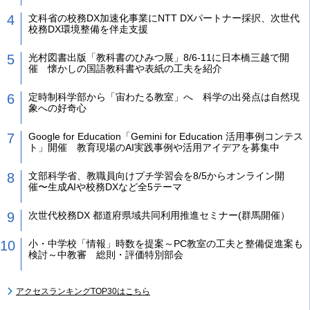
文科省の校務DX加速化事業にNTT DXパートナー採択、次世代
校務DX環境整備を伴走支援
光村図書出版「教科書のひみつ展」8/6-11に日本橋三越で開
催 懐かしの国語教科書や表紙の工夫を紹介
定時制科学部から「宙わたる教室」へ 科学の出発点は自然現
象への好奇心
Google for Education「Gemini for Education 活用事例コンテス
ト」開催 教育現場のAI実践事例や活用アイデアを募集中
文部科学省、教職員向けプチ学習会を8/5からオンライン開
催〜生成AIや校務DXなど全5テーマ
次世代校務DX 都道府県域共同利用推進セミナー(群馬開催）
小・中学校「情報」時数を提案～PC教室の工夫と整備促進案も
検討～中教審 総則・評価特別部会
アクセスランキングTOP30はこちら