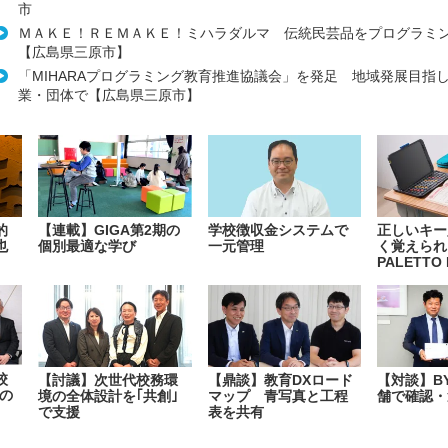
市
ＭＡＫＥ！ＲＥＭＡＫＥ！ミハラダルマ 伝統民芸品をプログラミ
【広島県三原市】
「MIHARAプログラミング教育推進協議会」を発足 地域発展目指
業・団体で【広島県三原市】
的
【連載】GIGA第2期の
学校徴収金システムで
正しいキー
也
個別最適な学び
一元管理
く覚えられ
PALETTO 
校
【討議】次世代校務環
【鼎談】教育DXロード
【対談】B
の
境の全体設計を｢共創｣
マップ 青写真と工程
舗で確認・
で支援
表を共有