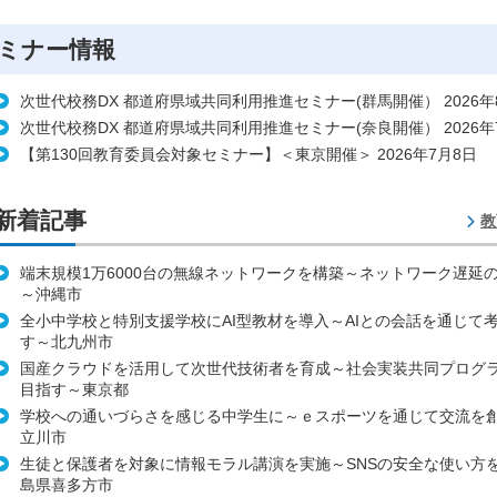
ミナー情報
次世代校務DX 都道府県域共同利用推進セミナー(群馬開催） 2026年
次世代校務DX 都道府県域共同利用推進セミナー(奈良開催） 2026年
【第130回教育委員会対象セミナー】＜東京開催＞ 2026年7月8日
新着記事
教
端末規模1万6000台の無線ネットワークを構築～ネットワーク遅延
～沖縄市
全小中学校と特別支援学校にAI型教材を導入～AIとの会話を通じて
す～北九州市
国産クラウドを活用して次世代技術者を育成～社会実装共同プログ
目指す～東京都
学校への通いづらさを感じる中学生に～ｅスポーツを通じて交流を
立川市
生徒と保護者を対象に情報モラル講演を実施～SNSの安全な使い方
島県喜多方市