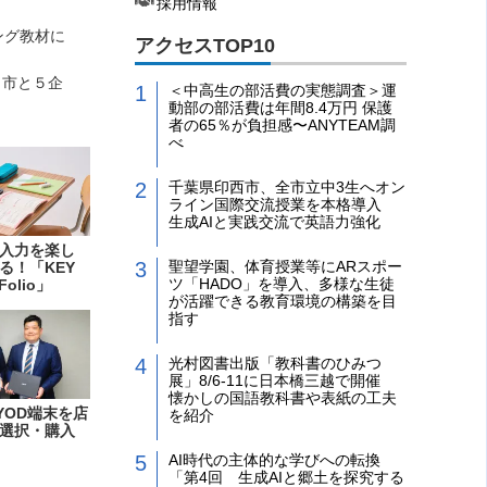
採用情報
ング教材に
アクセスTOP10
し市と５企
＜中高生の部活費の実態調査＞運
動部の部活費は年間8.4万円 保護
者の65％が負担感〜ANYTEAM調
べ
千葉県印西市、全市立中3生へオン
ライン国際交流授業を本格導入
生成AIと実践交流で英語力強化
入力を楽し
聖望学園、体育授業等にARスポー
る！「KEY
ツ「HADO」を導入、多様な生徒
Folio」
が活躍できる教育環境の構築を目
指す
光村図書出版「教科書のひみつ
展」8/6-11に日本橋三越で開催
懐かしの国語教科書や表紙の工夫
YOD端末を店
を紹介
選択・購入
AI時代の主体的な学びへの転換
「第4回 生成AIと郷土を探究する