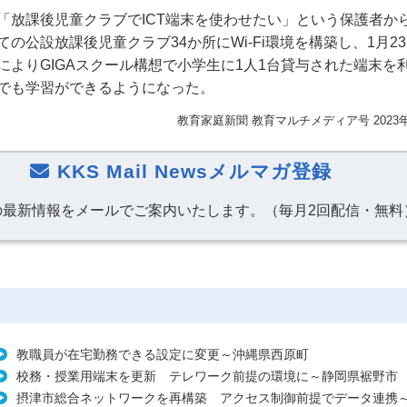
「放課後児童クラブでICT端末を使わせたい」という保護者か
の公設放課後児童クラブ34か所にWi-Fi環境を構築し、1月2
によりGIGAスクール構想で小学生に1人1台貸与された端末を
でも学習ができるようになった。
教育家庭新聞 教育マルチメディア号 2023
KKS Mail Newsメルマガ登録
の最新情報をメールでご案内いたします。（毎月2回配信・無料
教職員が在宅勤務できる設定に変更～沖縄県西原町
校務・授業用端末を更新 テレワーク前提の環境に～静岡県裾野市
摂津市総合ネットワークを再構築 アクセス制御前提でデータ連携