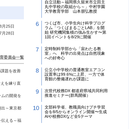
自立活動～福岡県久留米市立田主
丸中学校の取組から～」中村学園
大学教育学部 山本朋弘教授
つくば市、小学生向け科学プログ
8月25日
ラム「つくばまるごとLAB」を開
始 研究機関集積の強み生かす〜第
7月28日
1回イベントを8/29に開催
定時制科学部から「宙わたる教
室」へ 科学の出発点は自然現象
育委員会一覧
への好奇心
公立小中学校の普通教室エアコン
の課題を改善
設置率は99.6%に上昇、一方で体
育館の整備遅れが課題に
考えを練り直
次世代校務DX 都道府県域共同利用
推進セミナー(群馬開催）
ラムの開発を
文部科学省、教職員向けプチ学習
創出～東京都
会を8/5からオンライン開催〜生成
AIや校務DXなど全5テーマ
を伝える～福