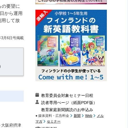
らの要望に
3日から運用
利用して放
年3月6日号掲載
）
教育委員会対象セミナー日程
読者専用ぺージ（紙面PDF版）
教育家庭新聞購読のお申込み
● 媒体資料・広告料金
新聞
Web
メル
マガ
セミナー
～大阪府摂津