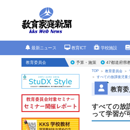
最新ニュース
教育ICT
学校施設
教育委員会
予算・施策
47都道府県
TOP
教育委員会
すべての放課後児童ク
教育委
すべての放課
って学習が