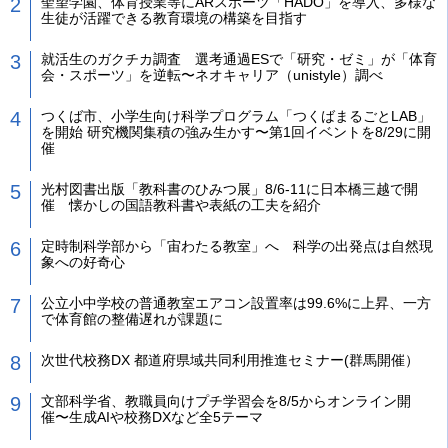
聖望学園、体育授業等にARスポーツ「HADO」を導入、多様な
生徒が活躍できる教育環境の構築を目指す
就活生のガクチカ調査 選考通過ESで「研究・ゼミ」が「体育
会・スポーツ」を逆転〜ネオキャリア（unistyle）調べ
つくば市、小学生向け科学プログラム「つくばまるごとLAB」
を開始 研究機関集積の強み生かす〜第1回イベントを8/29に開
催
光村図書出版「教科書のひみつ展」8/6-11に日本橋三越で開
催 懐かしの国語教科書や表紙の工夫を紹介
定時制科学部から「宙わたる教室」へ 科学の出発点は自然現
象への好奇心
公立小中学校の普通教室エアコン設置率は99.6%に上昇、一方
で体育館の整備遅れが課題に
次世代校務DX 都道府県域共同利用推進セミナー(群馬開催）
文部科学省、教職員向けプチ学習会を8/5からオンライン開
催〜生成AIや校務DXなど全5テーマ