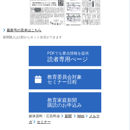
最新号の見本はこちら
新聞購入は1部からネット決済ができます
PDFでも要点情報を提供
読者専用ぺージ
教育委員会対象
セミナー日程
教育家庭新聞
購読のお申込み
媒体資料・広告料金
新聞
Web
メルマ
ガ
セミナー