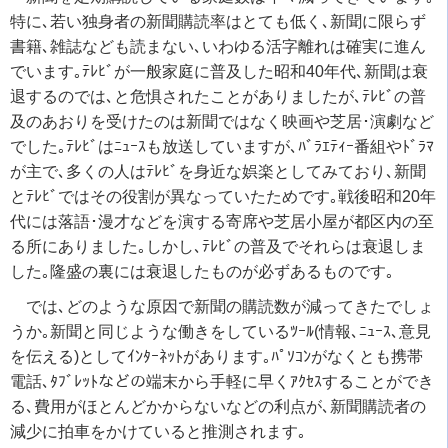
特に､若い独身者の新聞購読率はとても低く､新聞に限らず
書籍､雑誌なども読まない､いわゆる活字離れは確実に進ん
でいます｡ﾃﾚﾋﾞが一般家庭に普及した昭和40年代､新聞は衰
退するのでは､と危惧されたことがありましたが､ﾃﾚﾋﾞの普
及のあおりを受けたのは新聞ではなく映画や芝居･演劇など
でした｡ﾃﾚﾋﾞはﾆｭｰｽも放送していますが､ﾊﾞﾗｴﾃｨｰ番組やﾄﾞﾗﾏ
が主で､多くの人はﾃﾚﾋﾞを身近な娯楽としてみており､新聞
とﾃﾚﾋﾞではその役割が異なっていたためです｡戦後昭和20年
代には落語･漫才などを演する寄席や芝居小屋が都区内の至
る所にありました｡しかし､ﾃﾚﾋﾞの普及でそれらは衰退しま
した｡隆盛の裏には衰退したものが必ずあるものです｡
では､どのような原因で新聞の購読数が減ってきたでしょ
うか｡新聞と同じような働きをしているﾂｰﾙ(情報､ﾆｭｰｽ､意見
を伝える)としてｲﾝﾀｰﾈｯﾄがあります｡ﾊﾟｿｺﾝがなくとも携帯
電話､ﾀﾌﾞﾚｯﾄなどの端末から手軽に早くｱｸｾｽすることができ
る､費用がほとんどかからないなどの利点が､新聞購読者の
減少に拍車をかけていると推測されます｡