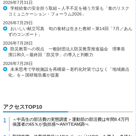
2026年7月31日
学校給食の安全担う取組～人手不足を補う方策も「食のリスク
コミュニケーション・フォーラム2026」
2026年7月29日
おいしい献立写真 旬の食材は生きた教材～第14回「7月／あん
ずのコンポート」
2026年7月28日
防災教育への視点 一般財団法人防災教育推進協会 理事長
濱口和久～最終回「防災学」の導入と判断力
2026年7月28日
未来思考で学校施設を再構築～老朽化対策ではなく「地域拠点
化」を～国研報告書が提案
アクセスTOP10
＜中高生の部活費の実態調査＞運動部の部活費は年間8.4万円
保護者の65％が負担感〜ANYTEAM調べ