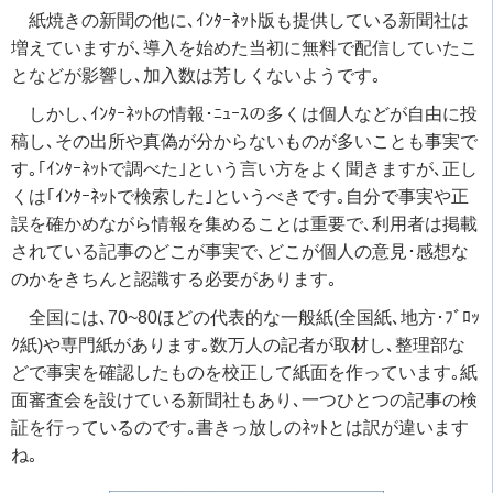
紙焼きの新聞の他に､ｲﾝﾀｰﾈｯﾄ版も提供している新聞社は
増えていますが､導入を始めた当初に無料で配信していたこ
となどが影響し､加入数は芳しくないようです｡
しかし､ｲﾝﾀｰﾈｯﾄの情報･ﾆｭｰｽの多くは個人などが自由に投
稿し､その出所や真偽が分からないものが多いことも事実で
す｡｢ｲﾝﾀｰﾈｯﾄで調べた｣という言い方をよく聞きますが､正し
くは｢ｲﾝﾀｰﾈｯﾄで検索した｣というべきです｡自分で事実や正
誤を確かめながら情報を集めることは重要で､利用者は掲載
されている記事のどこが事実で､どこが個人の意見･感想な
のかをきちんと認識する必要があります｡
全国には､70~80ほどの代表的な一般紙(全国紙､地方･ﾌﾞﾛｯ
ｸ紙)や専門紙があります｡数万人の記者が取材し､整理部な
どで事実を確認したものを校正して紙面を作っています｡紙
面審査会を設けている新聞社もあり､一つひとつの記事の検
証を行っているのです｡書きっ放しのﾈｯﾄとは訳が違います
ね｡