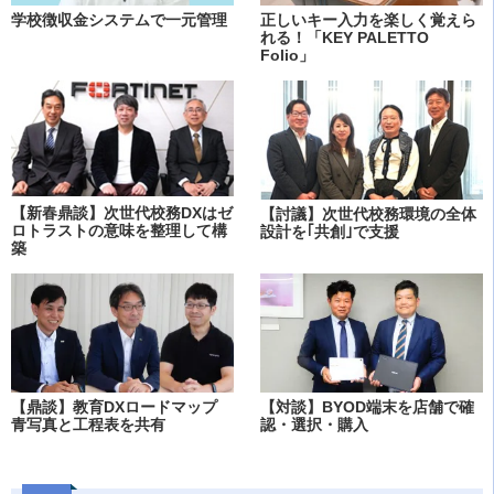
学校徴収金システムで一元管理
正しいキー入力を楽しく覚えら
れる！「KEY PALETTO
Folio」
【新春鼎談】次世代校務DXはゼ
【討議】次世代校務環境の全体
ロトラストの意味を整理して構
設計を｢共創｣で支援
築
【鼎談】教育DXロードマップ
【対談】BYOD端末を店舗で確
青写真と工程表を共有
認・選択・購入