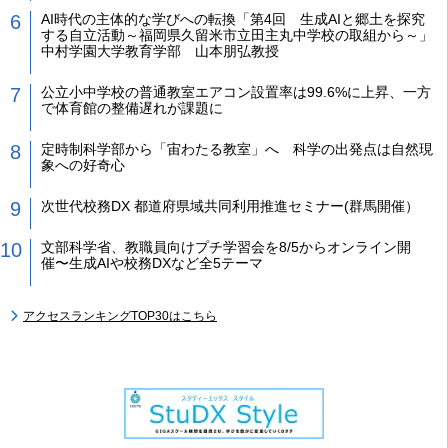
AI時代の主体的な学びへの転換「第4回 生成AIと郷土を探究
する自立活動～福岡県久留米市立田主丸中学校の取組から～」
中村学園大学教育学部 山本朋弘教授
公立小中学校の普通教室エアコン設置率は99.6%に上昇、一方
で体育館の整備遅れが課題に
定時制科学部から「宙わたる教室」へ 科学の出発点は自然現
象への好奇心
次世代校務DX 都道府県域共同利用推進セミナー(群馬開催）
文部科学省、教職員向けプチ学習会を8/5からオンライン開
催〜生成AIや校務DXなど全5テーマ
アクセスランキングTOP30はこちら