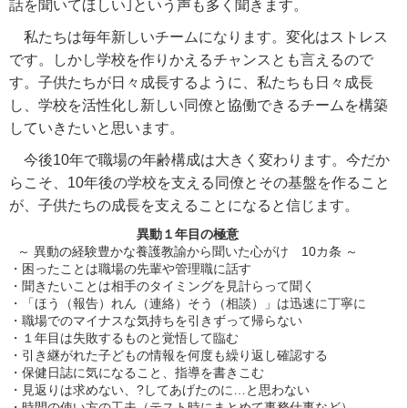
話を聞いてほしい｣という声も多く聞きます。
私たちは毎年新しいチームになります。変化はストレス
です。しかし学校を作りかえるチャンスとも言えるので
す。子供たちが日々成長するように、私たちも日々成長
し、学校を活性化し新しい同僚と協働できるチームを構築
していきたいと思います。
今後10年で職場の年齢構成は大きく変わります。今だか
らこそ、10年後の学校を支える同僚とその基盤を作ること
が、子供たちの成長を支えることになると信じます。
異動１年目の極意
～ 異動の経験豊かな養護教諭から聞いた心がけ 10カ条 ～
・困ったことは職場の先輩や管理職に話す
・聞きたいことは相手のタイミングを見計らって聞く
・「ほう（報告）れん（連絡）そう（相談）」は迅速に丁寧に
・職場でのマイナスな気持ちを引きずって帰らない
・１年目は失敗するものと覚悟して臨む
・引き継がれた子どもの情報を何度も繰り返し確認する
・保健日誌に気になること、指導を書きこむ
・見返りは求めない、?してあげたのに…と思わない
・時間の使い方の工夫（テスト時にまとめて事務仕事など）