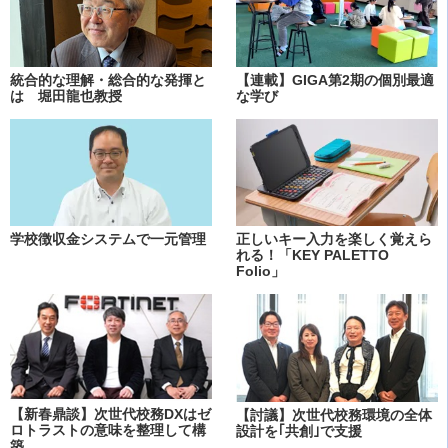
統合的な理解・総合的な発揮と
【連載】GIGA第2期の個別最適
は 堀田龍也教授
な学び
学校徴収金システムで一元管理
正しいキー入力を楽しく覚えら
れる！「KEY PALETTO
Folio」
【新春鼎談】次世代校務DXはゼ
【討議】次世代校務環境の全体
ロトラストの意味を整理して構
設計を｢共創｣で支援
築