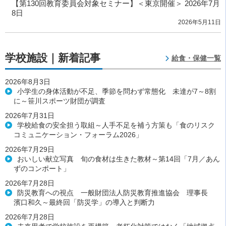
【第130回教育委員会対象セミナー】＜東京開催＞ 2026年7月
8日
2026年5月11日
学校施設｜新着記事
給食・保健一覧
2026年8月3日
小学生の身体活動が不足、季節を問わず常態化 未達が7～8割
に～笹川スポーツ財団が調査
2026年7月31日
学校給食の安全担う取組～人手不足を補う方策も「食のリスク
コミュニケーション・フォーラム2026」
2026年7月29日
おいしい献立写真 旬の食材は生きた教材～第14回「7月／あん
ずのコンポート」
2026年7月28日
防災教育への視点 一般財団法人防災教育推進協会 理事長
濱口和久～最終回「防災学」の導入と判断力
2026年7月28日