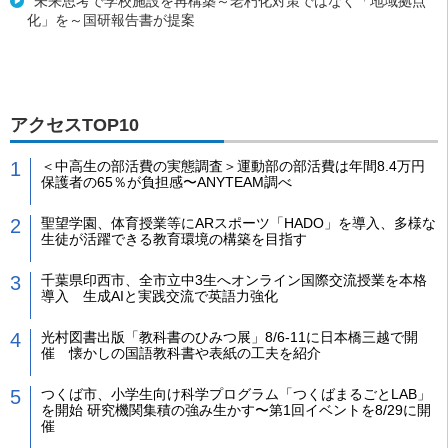
未来思考で学校施設を再構築～老朽化対策ではなく「地域拠点
化」を～国研報告書が提案
アクセスTOP10
＜中高生の部活費の実態調査＞運動部の部活費は年間8.4万円
保護者の65％が負担感〜ANYTEAM調べ
聖望学園、体育授業等にARスポーツ「HADO」を導入、多様な
生徒が活躍できる教育環境の構築を目指す
千葉県印西市、全市立中3生へオンライン国際交流授業を本格
導入 生成AIと実践交流で英語力強化
光村図書出版「教科書のひみつ展」8/6-11に日本橋三越で開
催 懐かしの国語教科書や表紙の工夫を紹介
つくば市、小学生向け科学プログラム「つくばまるごとLAB」
を開始 研究機関集積の強み生かす〜第1回イベントを8/29に開
催