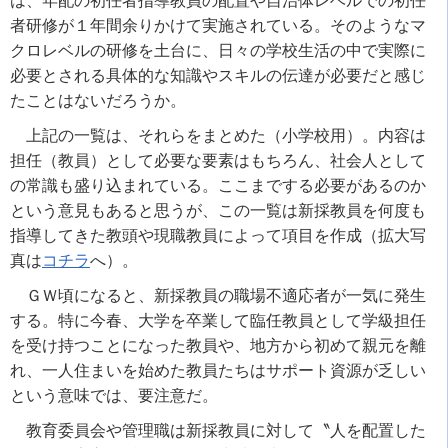
は、年配の初任者指導教員の配置や自治体レベルでの初任
者研修が１年間余りかけて実施されている。そのようなマ
クロレベルの研修を土台に、日々の学校生活の中で実際に
必要とされる具体的な知識やスキルの伝達が必要だと感じ
たことはないだろうか。
上記の一覧は、それらをまとめた（小学校用）。内容は
担任（教員）として必要な要素はもちろん、社会人として
の常識も盛り込まれている。ここまでする必要があるのか
という意見もあると思うが、この一覧は新採教員を何度も
指導してきた教頭や現職教員によって項目を作成（拡大写
真は
コチラ
へ）。
ＧＷ頃になると、新採教員の職場不適応者が一気に発生
する。特に今春、大学を卒業して臨任教員として学級担任
を受け持つことになった教員や、地方から初めて親元を離
れ、一人住まいを始めた教員たちはサポート資源が乏しい
という意味では、要注意だ。
教育委員会や管理職は新採教員に対して〝人を配置した