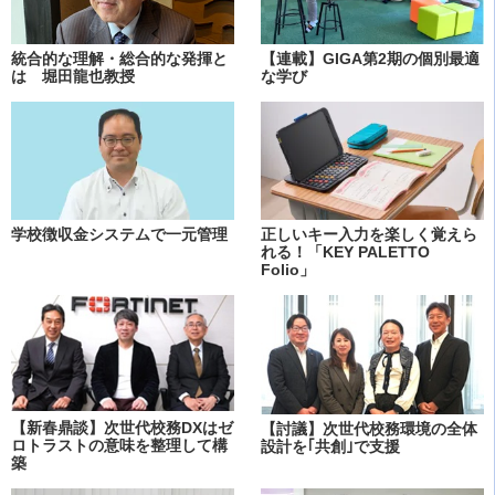
統合的な理解・総合的な発揮と
【連載】GIGA第2期の個別最適
は 堀田龍也教授
な学び
学校徴収金システムで一元管理
正しいキー入力を楽しく覚えら
れる！「KEY PALETTO
Folio」
【新春鼎談】次世代校務DXはゼ
【討議】次世代校務環境の全体
ロトラストの意味を整理して構
設計を｢共創｣で支援
築