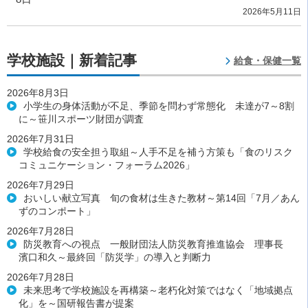
2026年5月11日
学校施設｜新着記事
給食・保健一覧
2026年8月3日
小学生の身体活動が不足、季節を問わず常態化 未達が7～8割
に～笹川スポーツ財団が調査
2026年7月31日
学校給食の安全担う取組～人手不足を補う方策も「食のリスク
コミュニケーション・フォーラム2026」
2026年7月29日
おいしい献立写真 旬の食材は生きた教材～第14回「7月／あん
ずのコンポート」
2026年7月28日
防災教育への視点 一般財団法人防災教育推進協会 理事長
濱口和久～最終回「防災学」の導入と判断力
2026年7月28日
未来思考で学校施設を再構築～老朽化対策ではなく「地域拠点
化」を～国研報告書が提案