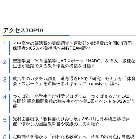
アクセスTOP10
＜中高生の部活費の実態調査＞運動部の部活費は年間8.4万円
保護者の65％が負担感〜ANYTEAM調べ
聖望学園、体育授業等にARスポーツ「HADO」を導入、多様な
生徒が活躍できる教育環境の構築を目指す
就活生のガクチカ調査 選考通過ESで「研究・ゼミ」が「体育
会・スポーツ」を逆転〜ネオキャリア（unistyle）調べ
つくば市、小学生向け科学プログラム「つくばまるごとLAB」
を開始 研究機関集積の強み生かす〜第1回イベントを8/29に開
催
光村図書出版「教科書のひみつ展」8/6-11に日本橋三越で開
催 懐かしの国語教科書や表紙の工夫を紹介
定時制科学部から「宙わたる教室」へ 科学の出発点は自然現