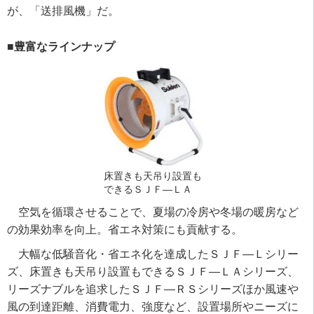
が、「送排風機」だ。
■豊富なラインナップ
床置きも天吊り設置も
できるＳＪＦ―ＬＡ
空気を循環させることで、夏場の冷房や冬場の暖房など
の効果効率を向上。省エネ対策にも貢献する。
大幅な低騒音化・省エネ化を達成したＳＪＦ―Ｌシリー
ズ、床置きも天吊り設置もできるＳＪＦ―ＬＡシリーズ、
リーズナブルを追求したＳＪＦ―ＲＳシリーズほか風速や
風の到達距離、消費電力、強度など、設置場所やニーズに