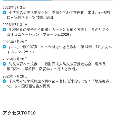
2026年8月3日
小学生の身体活動が不足、季節を問わず常態化 未達が7～8割
に～笹川スポーツ財団が調査
2026年7月31日
学校給食の安全担う取組～人手不足を補う方策も「食のリスク
コミュニケーション・フォーラム2026」
2026年7月29日
おいしい献立写真 旬の食材は生きた教材～第14回「7月／あん
ずのコンポート」
2026年7月28日
防災教育への視点 一般財団法人防災教育推進協会 理事長
濱口和久～最終回「防災学」の導入と判断力
2026年7月28日
未来思考で学校施設を再構築～老朽化対策ではなく「地域拠点
化」を～国研報告書が提案
アクセスTOP10