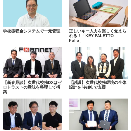
学校徴収金システムで一元管理
正しいキー入力を楽しく覚えら
れる！「KEY PALETTO
Folio」
【新春鼎談】次世代校務DXはゼ
【討議】次世代校務環境の全体
ロトラストの意味を整理して構
設計を｢共創｣で支援
築