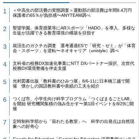
＜中高生の部活費の実態調査＞運動部の部活費は年間8.4万円
保護者の65％が負担感〜ANYTEAM調べ
聖望学園、体育授業等にARスポーツ「HADO」を導入、多様な
生徒が活躍できる教育環境の構築を目指す
就活生のガクチカ調査 選考通過ESで「研究・ゼミ」が「体育
会・スポーツ」を逆転〜ネオキャリア（unistyle）調べ
文科省の校務DX加速化事業にNTT DXパートナー採択、次世代
校務DX環境整備を伴走支援
光村図書出版「教科書のひみつ展」8/6-11に日本橋三越で開
催 懐かしの国語教科書や表紙の工夫を紹介
つくば市、小学生向け科学プログラム「つくばまるごとLAB」
を開始 研究機関集積の強み生かす〜第1回イベントを8/29に開
催
定時制科学部から「宙わたる教室」へ 科学の出発点は自然現
象への好奇心
Google for Education「Gemini for Education 活用事例コンテス