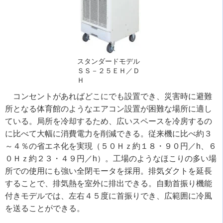
スタンダードモデル
ＳＳ－２５ＥＨ／Ｄ
Ｈ
コンセントがあればどこにでも設置でき、災害時に避難
所となる体育館のようなエアコン設置が困難な場所に適し
ている。局所を冷却するため、広いスペースを冷房するの
に比べて大幅に消費電力を削減できる。従来機に比べ約３
～４％の省エネ化を実現（５０Ｈｚ約１８・９０円／h、６
０Ｈｚ約２３・４９円／h）。工場のようなほこりの多い場
所での使用にも強い全閉モータを採用。排気ダクトを延長
することで、排気熱を室外に排出できる。自動首振り機能
付きモデルでは、左右４５度に首振りでき、広範囲に冷風
を送ることができる。