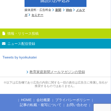
購読のお申込み
媒体資料・広告料金
新聞
Web
メルマ
ガ
セミナー
情報・リリース投稿
ニュース配信登録
Tweets by kyoikukatei
教育家庭新聞メールマガジンの登録
※以下は広告欄であり広告の内容に関する一切の責任は広告主に帰属し当社が
推奨するものではありません。
HOME
会社概要
プライバシーポリシー
記事の転載・複写について
お問い合わせ