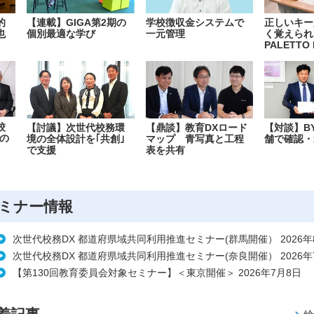
的
【連載】GIGA第2期の
学校徴収金システムで
正しいキー
也
個別最適な学び
一元管理
く覚えられ
PALETTO 
校
【討議】次世代校務環
【鼎談】教育DXロード
【対談】B
の
境の全体設計を｢共創｣
マップ 青写真と工程
舗で確認・
で支援
表を共有
ミナー情報
次世代校務DX 都道府県域共同利用推進セミナー(群馬開催） 2026年
次世代校務DX 都道府県域共同利用推進セミナー(奈良開催） 2026年
【第130回教育委員会対象セミナー】＜東京開催＞ 2026年7月8日