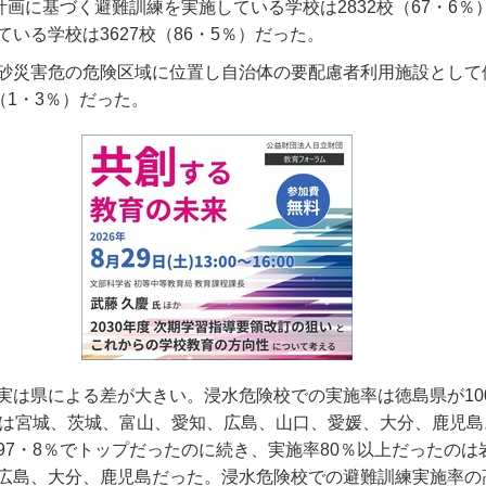
計画に基づく避難訓練を実施している学校は
2832
校（
67
・
6
％
ている学校は
3627
校（
86
・
5
％）だった。
砂災害危の危険区域に位置し自治体の要配慮者利用施設として
（
1
・
3
％）だった。
実は県による差が大きい。浸水危険校での実施率は徳島県が
10
は宮城、茨城、富山、愛知、広島、山口、愛媛、大分、鹿児島
97
・
8
％でトップだったのに続き、実施率
80
％以上だったのは
広島、大分、鹿児島だった。浸水危険校での避難訓練実施率の