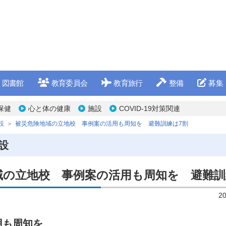
図書館
教育委員会
教育旅行
整備
募集
保健
心と体の健康
施設
COVID-19対策関連
設
被災危険地域の立地校 事例案の活用も周知を 避難訓練は7割
設
域の立地校 事例案の活用も周知を 避難訓
2
用も周知を