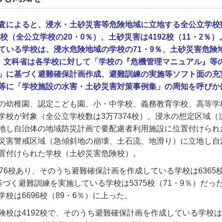
査によると、浸水・土砂災害等危険地域に立地する全公立学校
6校（全公立学校の20・0％）、土砂災害は4192校（11・2％
ている学校は、浸水危険地域の学校の71・9％、土砂災害危険
た。文科省は各学校に対して「学校の『危機管理マニュアル』等
」に基づく避難確保計画作成、避難訓練の実施等ソフト面の充
等に「学校施設の水害・土砂災害対策事例集」の周知を呼びか
の幼稚園、認定こども園、小・中学校、義務教育学校、高等学
学校が対象（全公立学校数は
3
万
7374
校）。浸水の想定区域（
地し自治体の地域防災計画で要配慮者利用施設に位置付けられ
災害警戒区域（急傾斜地の崩壊、土石流、地滑り）に立地し自
置付けられた学校（土砂災害危険校）。
76
校あり、そのうち避難確保計画を作成している学校は
6365
基づく避難訓練を実施している学校は
5375
校（
71
・
9
％）だっ
学校は
6696
校（
89
・
6
％）に上った。
険校は
4192
校で、そのうち避難確保計画を作成している学校は