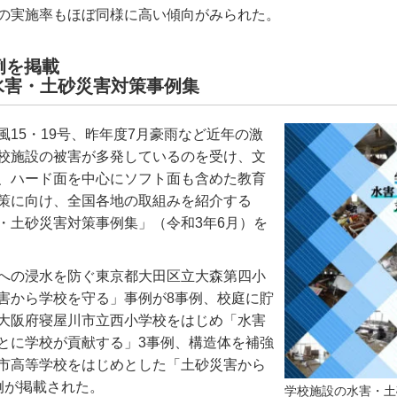
の実施率もほぼ同様に高い傾向がみられた。
例を掲載
水害・土砂災害対策事例集
風
15
・
19
号、昨年度
7
月豪雨など近年の激
校施設の被害が多発しているのを受け、文
、ハード面を中心にソフト面も含めた教育
策に向け、全国各地の取組みを紹介する
・土砂災害対策事例集」（令和
3
年
6
月）を
への浸水を防ぐ東京都大田区立大森第四小
害から学校を守る」事例が
8
事例、校庭に貯
大阪府寝屋川市立西小学校をはじめ「水害
とに学校が貢献する」
3
事例、構造体を補強
市高等学校をはじめとした「土砂災害から
例が掲載された。
学校施設の水害・土