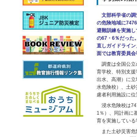
文部科学省の調
の危険地域に747
避難訓練を実施し
の67・6％だっ
直しガイドライン
面では教育委員会
調査は全国公立
育学校、特別支援
出水、高潮）に立
水危険校）、土砂
慮者利用施設に位
浸水危険校は
74
1
％）、同計画に
育を実施している
また土砂災害危