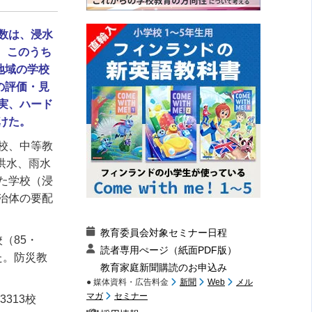
数は、浸水
）。このうち
地域の学校
の評価・見
実、ハード
けた。
校、中等教
洪水、雨水
た学校（浸
治体の要配
教育委員会対象セミナー日程
校（
85
・
読者専用ぺージ（紙面PDF版）
た。防災教
教育家庭新聞購読のお申込み
● 媒体資料・広告料金
新聞
Web
メル
マガ
セミナー
3313
校