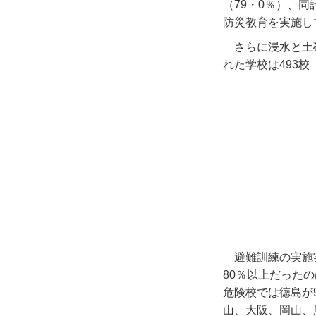
（
79
・
0
％）、同
防災教育を実施し
さらに浸水と土
れた学校は
493
校
避難訓練の実施
80
％以上だったの
危険校では徳島が
山、大阪、岡山、