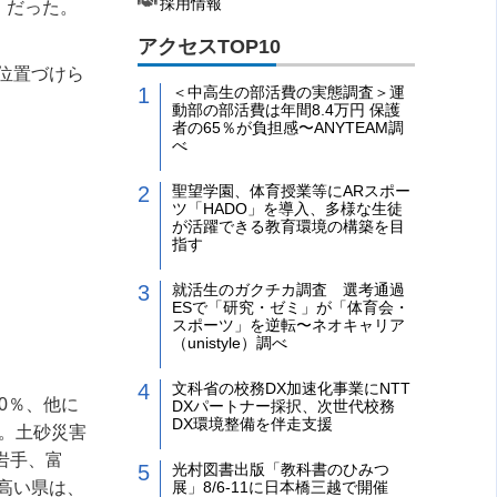
採用情報
）だった。
アクセスTOP10
位置づけら
＜中高生の部活費の実態調査＞運
動部の部活費は年間8.4万円 保護
者の65％が負担感〜ANYTEAM調
べ
聖望学園、体育授業等にARスポー
ツ「HADO」を導入、多様な生徒
が活躍できる教育環境の構築を目
指す
就活生のガクチカ調査 選考通過
ESで「研究・ゼミ」が「体育会・
スポーツ」を逆転〜ネオキャリア
（unistyle）調べ
文科省の校務DX加速化事業にNTT
0
％、他に
DXパートナー採択、次世代校務
DX環境整備を伴走支援
。土砂災害
岩手、富
光村図書出版「教科書のひみつ
高い県は、
展」8/6-11に日本橋三越で開催