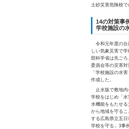
土砂災害危険校で
14の対策事
学校施設の
令和元年度の台
しい気象災害で学
部科学省は先ごろ
委員会等の災害対
「学校施設の水害
作成した。
止水版で敷地内
学校をはじめ「水
水機能をもたせる
から地域を守るこ
する広島県立五日
学校を守る」
3
事