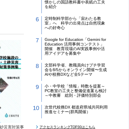
懐かしの国語教科書や表紙の工夫
を紹介
定時制科学部から「宙わたる教
室」へ 科学の出発点は自然現象
への好奇心
Google for Education「Gemini for
Education 活用事例コンテスト」
開催 教育現場のAI実践事例や活
用アイデアを募集中
文部科学省、教職員向けプチ学習
会を8/5からオンライン開催〜生成
AIや校務DXなど全5テーマ
小・中学校「情報」時数を提案～
PC教室の工夫と整備促進案も検討
～中教審 総則・評価特別部会
次世代校務DX 都道府県域共同利用
推進セミナー(群馬開催）
砂災害対策事
アクセスランキングTOP30はこちら