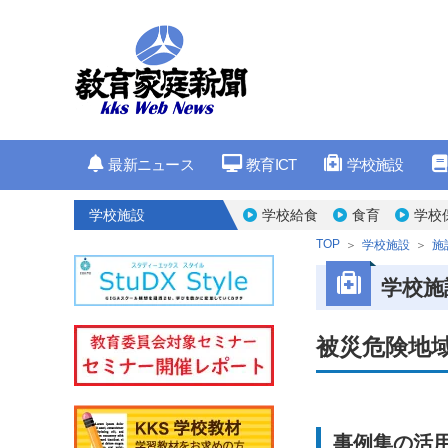
最新ニュース
教育ICT
学校施設
学校施設
学校給食
食育
学校
TOP
学校施設
施
学校施
被災危険地
事例集の活