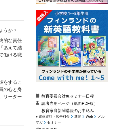
ょうか？
終的な責任
「あえて結
て働ける職
拶をするこ
員の心と身
教育委員会対象セミナー日程
。リーダー
読者専用ぺージ（紙面PDF版）
教育家庭新聞購読のお申込み
● 媒体資料・広告料金
新聞
Web
メル
マガ
セミナー