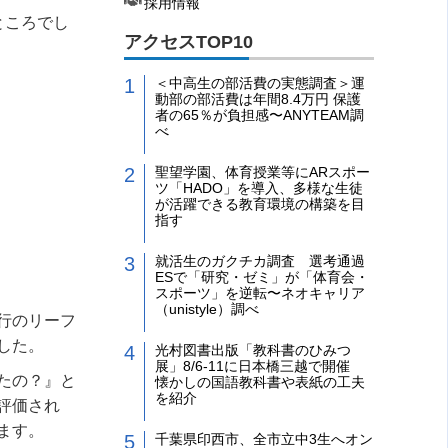
採用情報
ところでし
アクセスTOP10
＜中高生の部活費の実態調査＞運
動部の部活費は年間8.4万円 保護
者の65％が負担感〜ANYTEAM調
べ
聖望学園、体育授業等にARスポー
ツ「HADO」を導入、多様な生徒
が活躍できる教育環境の構築を目
指す
就活生のガクチカ調査 選考通過
ESで「研究・ゼミ」が「体育会・
スポーツ」を逆転〜ネオキャリア
（unistyle）調べ
行のリーフ
した。
光村図書出版「教科書のひみつ
展」8/6-11に日本橋三越で開催
たの？』と
懐かしの国語教科書や表紙の工夫
を紹介
評価され
ます。
千葉県印西市、全市立中3生へオン