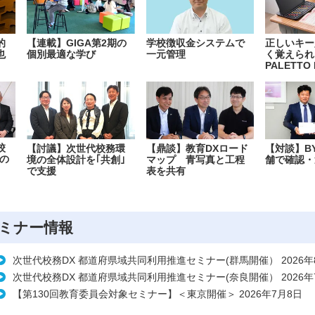
的
【連載】GIGA第2期の
学校徴収金システムで
正しいキー
也
個別最適な学び
一元管理
く覚えられ
PALETTO 
校
【討議】次世代校務環
【鼎談】教育DXロード
【対談】B
の
境の全体設計を｢共創｣
マップ 青写真と工程
舗で確認・
で支援
表を共有
ミナー情報
次世代校務DX 都道府県域共同利用推進セミナー(群馬開催） 2026年
次世代校務DX 都道府県域共同利用推進セミナー(奈良開催） 2026年
【第130回教育委員会対象セミナー】＜東京開催＞ 2026年7月8日