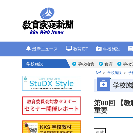
最新ニュース
教育ICT
学校施設
学校施設
学校給食
食育
学校
TOP
学校施設
学
学校施
第80回 
重要
連載