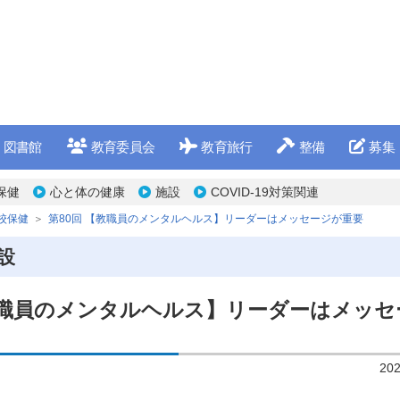
図書館
教育委員会
教育旅行
整備
募集
保健
心と体の健康
施設
COVID-19対策関連
校保健
第80回 【教職員のメンタルヘルス】リーダーはメッセージが重要
設
【教職員のメンタルヘルス】リーダーはメッセ
20