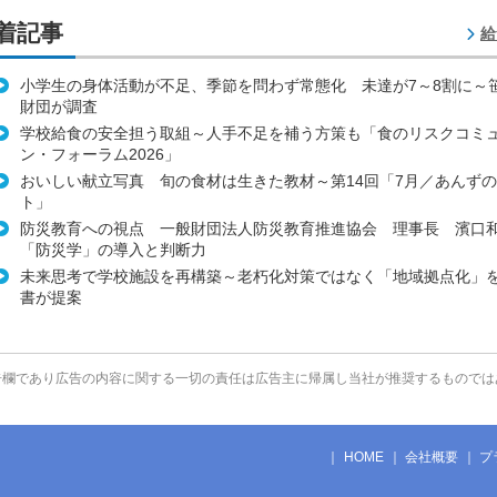
着記事
給
小学生の身体活動が不足、季節を問わず常態化 未達が7～8割に～
財団が調査
学校給食の安全担う取組～人手不足を補う方策も「食のリスクコミ
ン・フォーラム2026」
おいしい献立写真 旬の食材は生きた教材～第14回「7月／あんず
ト」
防災教育への視点 一般財団法人防災教育推進協会 理事長 濱口
「防災学」の導入と判断力
未来思考で学校施設を再構築～老朽化対策ではなく「地域拠点化」
書が提案
告欄であり広告の内容に関する一切の責任は広告主に帰属し当社が推奨するものでは
HOME
会社概要
プ