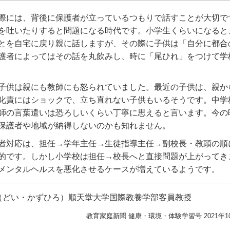
際には、背後に保護者が立っているつもりで話すことが大切で
を吐いたりすると問題になる時代です。小学生くらいになると
とを自宅に戻り親に話しますが、その際に子供は「自分に都合
護者によってはその話を丸飲みし、時に「尾ひれ」をつけて学
子供は親にも教師にも怒られていました。最近の子供は、親か
叱責にはショックで、立ち直れない子供もいるそうです。中学
師の言葉遣いは恐ろしいくらい丁寧に思えると言います。今の
保護者や地域が納得しないのかも知れません。
者対応は、担任→学年主任→生徒指導主任→副校長・教頭の順
的です。しかし小学校は担任→校長へと直接問題が上がってき
メンタルヘルスを悪化させるケースが増えているようです。
（どい・かずひろ）順天堂大学国際教養学部客員教授
教育家庭新聞 健康・環境・体験学習号 2021年1