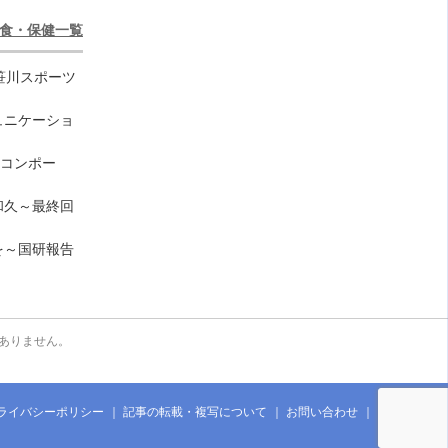
食・保健一覧
笹川スポーツ
ュニケーショ
のコンポー
和久～最終回
を～国研報告
ありません。
ライバシーポリシー
記事の転載・複写について
お問い合わせ