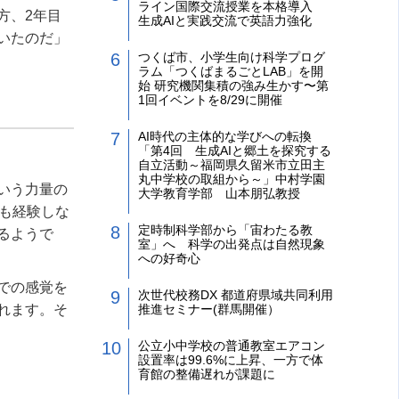
ライン国際交流授業を本格導入
方、2年目
生成AIと実践交流で英語力強化
いたのだ」
つくば市、小学生向け科学プログ
ラム「つくばまるごとLAB」を開
始 研究機関集積の強み生かす〜第
1回イベントを8/29に開催
AI時代の主体的な学びへの転換
「第4回 生成AIと郷土を探究する
自立活動～福岡県久留米市立田主
丸中学校の取組から～」中村学園
いう力量の
大学教育学部 山本朋弘教授
も経験しな
定時制科学部から「宙わたる教
るようで
室」へ 科学の出発点は自然現象
への好奇心
での感覚を
次世代校務DX 都道府県域共同利用
れます。そ
推進セミナー(群馬開催）
公立小中学校の普通教室エアコン
設置率は99.6%に上昇、一方で体
育館の整備遅れが課題に