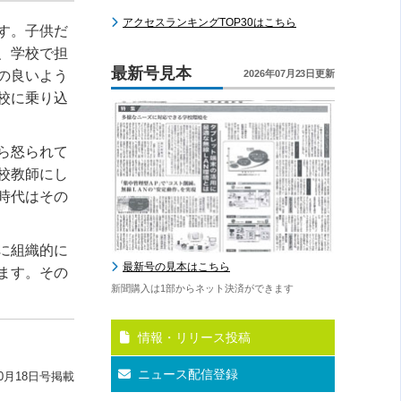
アクセスランキングTOP30はこちら
す。子供だ
、学校で担
最新号見本
の良いよう
2026年07月23日更新
校に乗り込
ら怒られて
校教師にし
時代はその
に組織的に
最新号の見本はこちら
ます。その
新聞購入は1部からネット決済ができます
情報・リリース投稿
ニュース配信登録
0月18日号掲載