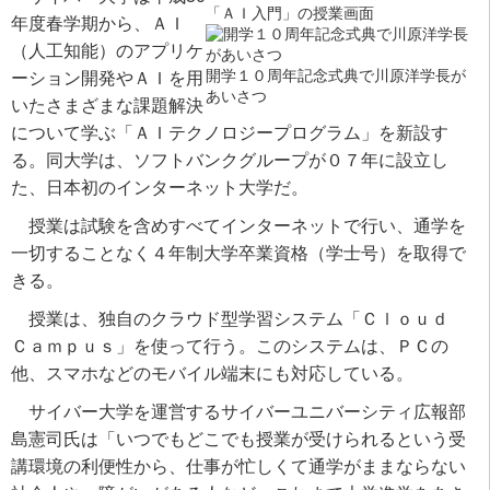
「ＡＩ入門」の授業画面
年度春学期から、ＡＩ
（人工知能）のアプリケ
開学１０周年記念式典で川原洋学長が
ーション開発やＡＩを用
あいさつ
いたさまざまな課題解決
について学ぶ「ＡＩテクノロジープログラム」を新設す
る。同大学は、ソフトバンクグループが０７年に設立し
た、日本初のインターネット大学だ。
授業は試験を含めすべてインターネットで行い、通学を
一切することなく４年制大学卒業資格（学士号）を取得で
きる。
授業は、独自のクラウド型学習システム「Ｃｌｏｕｄ
Ｃａｍｐｕｓ」を使って行う。このシステムは、ＰＣの
他、スマホなどのモバイル端末にも対応している。
サイバー大学を運営するサイバーユニバーシティ広報部
島憲司氏は「いつでもどこでも授業が受けられるという受
講環境の利便性から、仕事が忙しくて通学がままならない