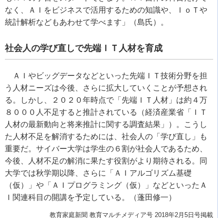
なく、ＡＩをビジネスで活用するための知識や、ＩｏＴや
統計解析などもあわせて学べます」（島氏）。
社会人の学び直しで先端ＩＴ人材を育成
ＡＩやビッグデータなどといった先端ＩＴ技術分野を担
う人材ニーズは今後、さらに拡大していくことが予想され
る。しかし、２０２０年時点で「先端ＩＴ人材」は約４万
８０００人不足すると推計されている（経済産業省「ＩＴ
人材の最新動向と将来推計に関する調査結果」）。こうし
た人材不足を解消するためには、社会人の「学び直し」も
重要だ。サイバー大学は学生の６割が社会人であるため、
今後、人材不足の解消に果たす役割がより期待される。同
大学では秋学期以降、さらに「ＡＩアルゴリズム基礎
（仮）」や「ＡＩプログラミング（仮）」などといったＡ
Ｉ関連科目の開講を予定している。（蓬田修一）
教育家庭新聞 教育マルチメディア号 2018年2月5日号掲載