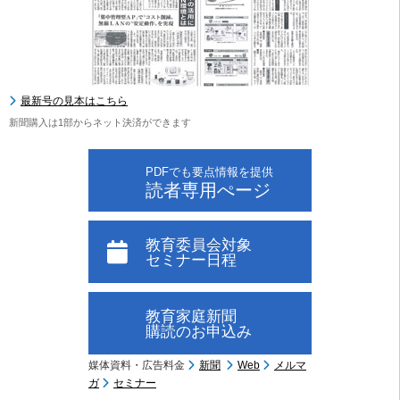
最新号の見本はこちら
新聞購入は1部からネット決済ができます
PDFでも要点情報を提供
読者専用ぺージ
教育委員会対象
セミナー日程
教育家庭新聞
購読のお申込み
媒体資料・広告料金
新聞
Web
メルマ
ガ
セミナー