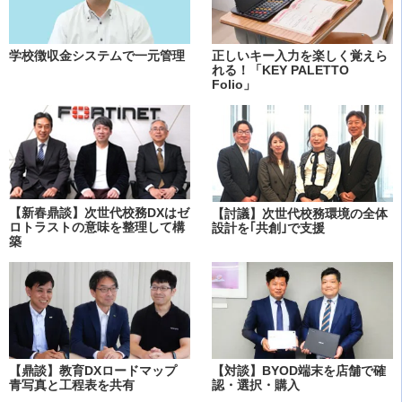
学校徴収金システムで一元管理
正しいキー入力を楽しく覚えら
れる！「KEY PALETTO
Folio」
【新春鼎談】次世代校務DXはゼ
【討議】次世代校務環境の全体
ロトラストの意味を整理して構
設計を｢共創｣で支援
築
【鼎談】教育DXロードマップ
【対談】BYOD端末を店舗で確
青写真と工程表を共有
認・選択・購入