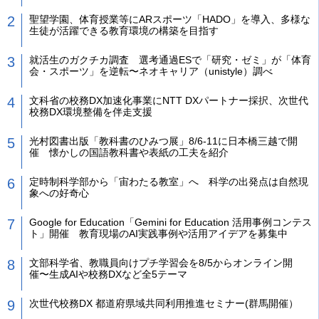
聖望学園、体育授業等にARスポーツ「HADO」を導入、多様な
生徒が活躍できる教育環境の構築を目指す
就活生のガクチカ調査 選考通過ESで「研究・ゼミ」が「体育
会・スポーツ」を逆転〜ネオキャリア（unistyle）調べ
文科省の校務DX加速化事業にNTT DXパートナー採択、次世代
校務DX環境整備を伴走支援
光村図書出版「教科書のひみつ展」8/6-11に日本橋三越で開
催 懐かしの国語教科書や表紙の工夫を紹介
定時制科学部から「宙わたる教室」へ 科学の出発点は自然現
象への好奇心
Google for Education「Gemini for Education 活用事例コンテス
ト」開催 教育現場のAI実践事例や活用アイデアを募集中
文部科学省、教職員向けプチ学習会を8/5からオンライン開
催〜生成AIや校務DXなど全5テーマ
次世代校務DX 都道府県域共同利用推進セミナー(群馬開催）