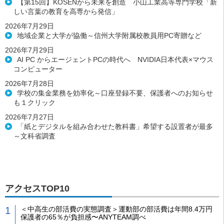
【第15回】KOSENから未来を創造 小山工業高等専門学校「新
しい言葉の教育を高専から発信」
2026年7月29日
地域企業と大学が協働～信州大学附属校教員用PC寄贈など
2026年7月29日
AI PC からエージェントPCの時代へ NVIDIA日本代表×マウス
コンピューター
2026年7月28日
学校の集金業務を効率化～口座登録不要、保護者へのお知らせ
も１クリック
2026年7月27日
「紙とデジタルを組み合わせた教科書」希望する設置者が最多
～文科省調査
アクセスTOP10
＜中高生の部活費の実態調査＞運動部の部活費は年間8.4万円
保護者の65％が負担感〜ANYTEAM調べ