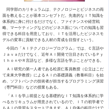
同学部のカリキュラムは、テクノロジーとビジネスの両
面を教えることが基本コンセプトだ。先進的なＩＴ知識を
体系的に身に付けるだけでなく、ファイナンスや経営戦
略、マーケティングなどのビジネス面についての知識も習
得できる科目を用意しており、ＩＴを活用したビジネスモ
デルの変革に貢献できる人材の育成を目指すという。
今回の「ＡＩテクノロジープログラム」では、Ｃ言語や
Ｊａｖａだけでなく、近年ＡＩ開発で注目されているＰｙ
ｔｈｏｎやＲ言語など、多様な言語を学ぶことができる。
ＡＩ研究の第一人者である松原仁客員教授（公立はこだ
て未来大学教授）によるＡＩの基礎講義（教養科目）を始
め、ソフトバンクの技術者が担当するプログラミング演習
（専門科目）などの授業もある。
「ＡＩを学ぶ前提となる基礎的なＩＴ知識を体系的に学
べるカリキュラムが用意されているので、ＩＴの初学者で
もＡＩの学習をスタートできます。ＡＩ自体の科目だけで