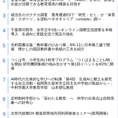
生徒が活躍できる教育環境の構築を目指す
就活生のガクチカ調査 選考通過ESで「研究・ゼミ」が「体育
会・スポーツ」を逆転〜ネオキャリア（unistyle）調べ
千葉県印西市、全市立中3生へオンライン国際交流授業を本格
導入 生成AIと実践交流で英語力強化
光村図書出版「教科書のひみつ展」8/6-11に日本橋三越で開
催 懐かしの国語教科書や表紙の工夫を紹介
つくば市、小学生向け科学プログラム「つくばまるごとLAB」
を開始 研究機関集積の強み生かす〜第1回イベントを8/29に開
催
AI時代の主体的な学びへの転換「第4回 生成AIと郷土を探究
する自立活動～福岡県久留米市立田主丸中学校の取組から～」
中村学園大学教育学部 山本朋弘教授
定時制科学部から「宙わたる教室」へ 科学の出発点は自然現
象への好奇心
次世代校務DX 都道府県域共同利用推進セミナー(群馬開催）