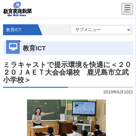
教育ICT
教育ICT
ミラキャストで提示環境を快適に＜２０
２０ＪＡＥＴ大会会場校 鹿児島市立武
小学校＞
2019年6月10日