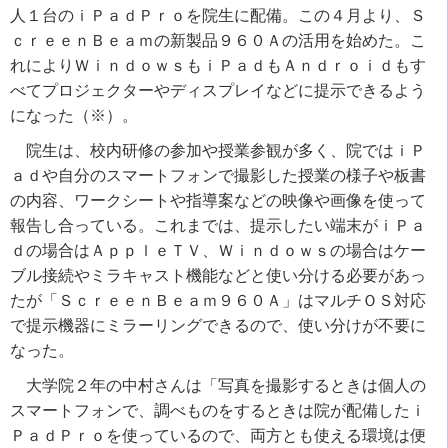
人１台のｉＰａｄＰｒｏを院生に配備。この４月より、Ｓ
ｃｒｅｅｎＢｅａｍの新製品９６０Ａの活用を始めた。こ
れによりＷｉｎｄｏｗｓもｉＰａｄもＡｎｄｒｏｉｄもす
べてプロジェクターやディスプレイなどに提示できるよう
になった（※）。
院生は、校内研修の参加や授業参観が多く、院ではｉＰ
ａｄや自分のスマートフォンで撮影した授業の様子や板書
の内容、ワークシートや指導案などの映像や画像を使って
報告し合っている。これまでは、提示したい端末がｉＰａ
ｄの場合はＡｐｐｌｅＴＶ、Ｗｉｎｄｏｗｓの場合はケー
ブル接続やミラキャスト機能などと使い分ける必要があっ
たが「ＳｃｒｅｅｎＢｅａｍ９６０Ａ」はマルチＯＳ対応
で提示機器にミラーリングできるので、使い分けが不要に
なった。
大学院２年の中村さんは「写真を撮影するときは個人の
スマートフォンで、調べものをするときは院が配備したｉ
ＰａｄＰｒｏを使っているので、両方とも使える環境は便