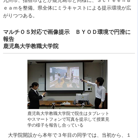
九州市、指宿市などが鹿児島市と同様に、ＳｃｒｅｅｎＢ
ｅａｍを整備。県全体にミラキャストによる提示環境が広
がりつつある。
マルチＯＳ対応で画像提示 ＢＹＯＤ環境で円滑に
報告
鹿児島大学教職大学院
鹿児島大学教職大学院で院生はタブレット
やスマートフォンで写真を提示して授業見
学の様子を報告し合っている
大学院開設から本年で３年目の同学では、当初から、１