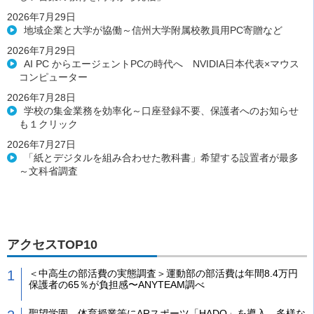
2026年7月29日
地域企業と大学が協働～信州大学附属校教員用PC寄贈など
2026年7月29日
AI PC からエージェントPCの時代へ NVIDIA日本代表×マウス
コンピューター
2026年7月28日
学校の集金業務を効率化～口座登録不要、保護者へのお知らせ
も１クリック
2026年7月27日
「紙とデジタルを組み合わせた教科書」希望する設置者が最多
～文科省調査
アクセスTOP10
＜中高生の部活費の実態調査＞運動部の部活費は年間8.4万円
保護者の65％が負担感〜ANYTEAM調べ
聖望学園、体育授業等にARスポーツ「HADO」を導入、多様な