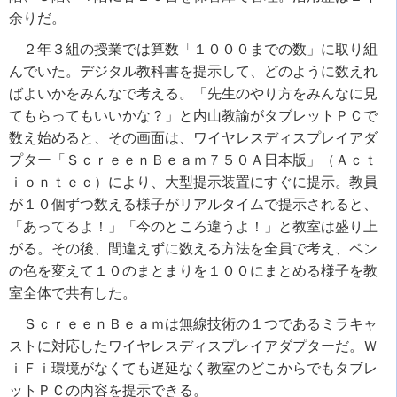
余りだ。
２年３組の授業では算数「１０００までの数」に取り組
んでいた。デジタル教科書を提示して、どのように数えれ
ばよいかをみんなで考える。「先生のやり方をみんなに見
てもらってもいいかな？」と内山教諭がタブレットＰＣで
数え始めると、その画面は、ワイヤレスディスプレイアダ
プター「ＳｃｒｅｅｎＢｅａｍ７５０Ａ日本版」（Ａｃｔ
ｉｏｎｔｅｃ）により、大型提示装置にすぐに提示。教員
が１０個ずつ数える様子がリアルタイムで提示されると、
「あってるよ！」「今のところ違うよ！」と教室は盛り上
がる。その後、間違えずに数える方法を全員で考え、ペン
の色を変えて１０のまとまりを１００にまとめる様子を教
室全体で共有した。
ＳｃｒｅｅｎＢｅａｍは無線技術の１つであるミラキャ
ストに対応したワイヤレスディスプレイアダプターだ。Ｗ
ｉＦｉ環境がなくても遅延なく教室のどこからでもタブレ
ットＰＣの内容を提示できる。