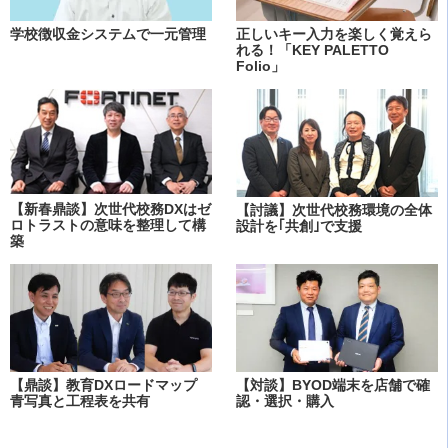
学校徴収金システムで一元管理
正しいキー入力を楽しく覚えら
れる！「KEY PALETTO
Folio」
【新春鼎談】次世代校務DXはゼ
【討議】次世代校務環境の全体
ロトラストの意味を整理して構
設計を｢共創｣で支援
築
【鼎談】教育DXロードマップ
【対談】BYOD端末を店舗で確
青写真と工程表を共有
認・選択・購入