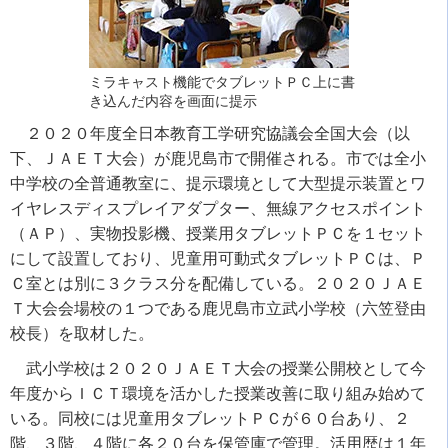
ミラキャスト機能でタブレットＰＣ上に書
き込んだ内容を画面に提示
２０２０年度全日本教育工学研究協議会全国大会（以
下、ＪＡＥＴ大会）が鹿児島市で開催される。市では全小
中学校の全普通教室に、提示環境として大型提示装置とワ
イヤレスディスプレイアダプター、無線アクセスポイント
（ＡＰ）、実物投影機、授業用タブレットＰＣを１セット
にして設置しており、児童用可動式タブレットＰＣは、Ｐ
Ｃ室とは別に３クラス分を配備している。２０２０ＪＡＥ
Ｔ大会会場校の１つである鹿児島市立武小学校（六笠登由
校長）を取材した。
武小学校は２０２０ＪＡＥＴ大会の授業公開校として今
年度からＩＣＴ環境を活かした授業改善に取り組み始めて
いる。同校には児童用タブレットＰＣが６０台あり、２
階、３階、４階に各２０台を保管庫で管理。活用歴は１年