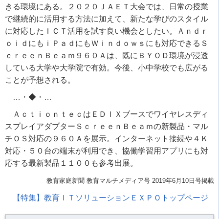
きる環境にある。２０２０ＪＡＥＴ大会では、日常の授業
で継続的に活用する方法に加えて、新たな学びのスタイル
に対応したＩＣＴ活用を試す良い機会としたい。Ａｎｄｒ
ｏｉｄにもｉＰａｄにもＷｉｎｄｏｗｓにも対応できるＳ
ｃｒｅｅｎＢｅａｍ９６０Ａは、既にＢＹＯＤ環境が浸透
している大学や大学院で有効。今後、小中学校でも広がる
ことが予想される。
…・◆・…
ＡｃｔｉｏｎｔｅｃはＥＤＩＸブースでワイヤレスディ
スプレイアダプターＳｃｒｅｅｎＢｅａｍの新製品・マル
チＯＳ対応の９６０Ａを展示。インターネット接続や４Ｋ
対応・５０台の端末が利用でき、協働学習用アプリにも対
応する最新製品１１００も参考出展。
教育家庭新聞 教育マルチメディア号 2019年6月10日号掲載
【特集】教育ＩＴソリューションＥＸＰＯトップページ