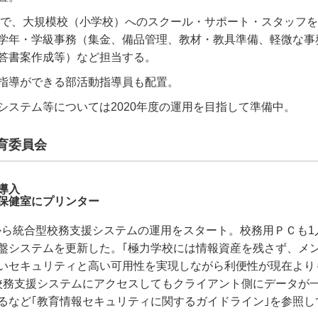
新規で、大規模校（小学校）へのスクール・サポート・スタッフ
学年・学級事務（集金、備品管理、教材・教具準備、軽微な事
答書案作成等）など担当する。
指導ができる部活動指導員も配置。
システム等については2020年度の運用を目指して準備中。
育委員会
導入
保健室にプリンター
1日から統合型校務支援システムの運用をスタート。校務用ＰＣも1
盤システムを更新した。｢極力学校には情報資産を残さず、メ
いセキュリティと高い可用性を実現しながら利便性が現在より
校務支援システムにアクセスしてもクライアント側にデータが
るなど｢教育情報セキュリティに関するガイドライン｣を参照し