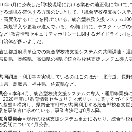
016年6月に公表した｢学校現場における業務の適正化に向けて｣
きる環境を確保する方策の1つとして、｢統合型校務支援システ
・高度化する｣ことを掲げている。統合型校務支援システム10
は新規導入や更新が進んでいる。今期は特に、デスクトップの
など｢教育情報セキュリティポリシーに関するガイドライン｣を
自治体が多いようだ。
省は都道府県単位での統合型校務支援システムの共同調達・運
奈良県、長崎県、高知県の4県で統合型校務支援システム導入
共同調達・利用等を実現しているのはこのほか、北海道、長野
山県、鳥取県、福井県、佐賀県など。
員会
＝本年4月、統合型校務支援システムの導入・運用等業務
。2020年度に｢教育情報セキュリティポリシーに関するガイド
ム基盤を構築し、県内全市町村が共同利用する統合型校務支援
案を事業者に求めている。事業者決定は8月以降。
教育委員会
＝現行の校務支援システム更新にあたり、統合型校
務委託について4月公告。