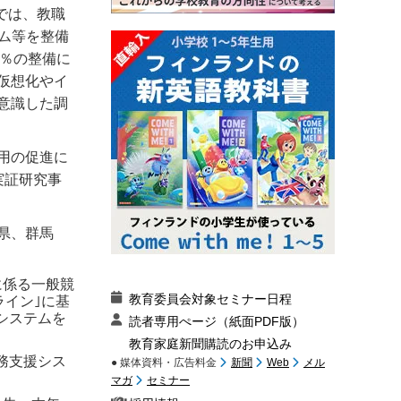
では、教職
ム等を整備
0％の整備に
仮想化やイ
意識した調
用の促進に
実証研究事
県、群馬
に係る一般競
教育委員会対象セミナー日程
ライン｣に基
システムを
読者専用ぺージ（紙面PDF版）
教育家庭新聞購読のお申込み
務支援シス
● 媒体資料・広告料金
新聞
Web
メル
マガ
セミナー