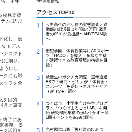
公告。本年
採用情報
アクセスTOP10
合型校務支援
テムは9月
＜中高生の部活費の実態調査＞運
動部の部活費は年間8.4万円 保護
者の65％が負担感〜ANYTEAM調
ト化し、仮
べ
ｏｗｓデス
聖望学園、体育授業等にARスポー
バデスクト
ツ「HADO」を導入、多様な生徒
が活躍できる教育環境の構築を目
｣に則り、
指す
ようにし
ークにも対
就活生のガクチカ調査 選考通過
ESで「研究・ゼミ」が「体育会・
タッフを全
スポーツ」を逆転〜ネオキャリア
（unistyle）調べ
化を目的
つくば市、小学生向け科学プログ
4月に事業
ラム「つくばまるごとLAB」を開
始 研究機関集積の強み生かす〜第
1回イベントを8/29に開催
ト終了にあ
東京書籍。墨
光村図書出版「教科書のひみつ
ータ活用を