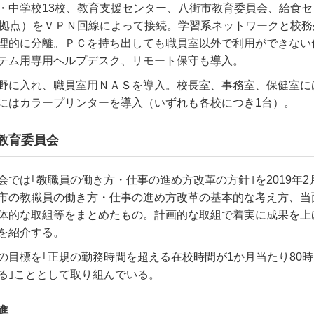
・中学校13校、教育支援センター、八街市教育委員会、給食セ
7拠点）をＶＰＮ回線によって接続。学習系ネットワークと校務
理的に分離。ＰＣを持ち出しても職員室以外で利用ができない
テム用専用ヘルプデスク、リモート保守も導入。
野に入れ、職員室用ＮＡＳを導入。校長室、事務室、保健室に
にはカラープリンターを導入（いずれも各校につき1台）。
教育委員会
会では｢教職員の働き方・仕事の進め方改革の方針｣を2019年2
市の教職員の働き方・仕事の進め方改革の基本的な考え方、当
体的な取組等をまとめたもの。計画的な取組で着実に成果を上
を紹介する。
の目標を｢正規の勤務時間を超える在校時間が1か月当たり80
る｣こととして取り組んでいる。
進