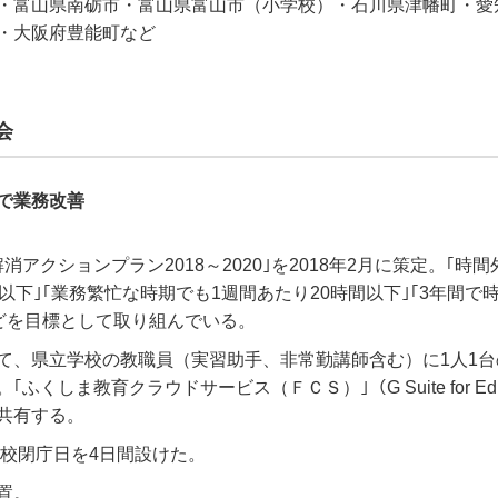
・富山県南砺市・富山県富山市（小学校）・石川県津幡町・愛
・大阪府豊能町など
会
で業務改善
消アクションプラン2018～2020｣を2018年2月に策定。｢時
以下｣｢業務繁忙な時期でも1週間あたり20時間以下｣｢3年間で
などを目標として取り組んでいる。
て、県立学校の教職員（実習助手、非常勤講師含む）に1人1台
ふくしま教育クラウドサービス（ＦＣＳ）｣（G Suite for Educ
共有する。
学校閉庁日を4日間設けた。
置。