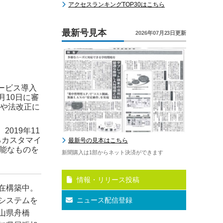
アクセスランキングTOP30はこちら
最新号見本
2026年07月23日更新
ービス導入
月10日に審
訂や法改正に
019年11
るカスタマイ
最新号の見本はこちら
能なものを
新聞購入は1部からネット決済ができます
情報・リリース投稿
在構築中。
システムを
ニュース配信登録
山県舟橋