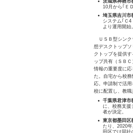
茨城県神栖市
10月から｢
埼玉県吉川市
システム｢Ｃ
より運用開始
ＵＳＢ型シンク
想デスクトップソ
クトップを提供す
ップ共有（ＳＢＣ
情報の重要度に応
た。自宅から校務
応。申請制で活用
校に配置し、教職
千葉県君津市
に、校務支援
者が決定。
東京都墨田区
たり、202
田区では同社