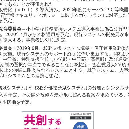
みであることが評価された。
仮想化（ＶＤＩ）を導入済み。2020年度にサーバやＰＣ等機
教育情報セキュリティポリシーに関するガイドラン｣に対応した
る予定。
教育委員会
＝小中学校校務支援システム導入事業に係る公募型
施。2020年4月から本格運用を予定。現行システムの開発元が
を導入する。事業者は8月に決定。
委員会
＝2019年6月、校務支援システム構築・保守運用業務委
を実施。現行システムのサポート終了に伴い更新する。開札は8
、中学校、特別支援学校（小学部・中学部・高等部）及び通級
3 期制の選択が年次でできることなどを想定。拠点数最大250
0人位上の接続に耐えられるシステムとする。就学システム、人
払いシステムとの連携も想定。
｢校務系システム｣と｢校務外部接続系システム｣の分離とシングル
入を予定。その際の改修を最小限に留める提案を求めている。20
4月本稼働を予定。