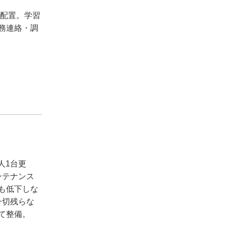
を配置。学習
務連絡・調
人1台更
ンテナンス
も低下しな
一切残らな
て整備。