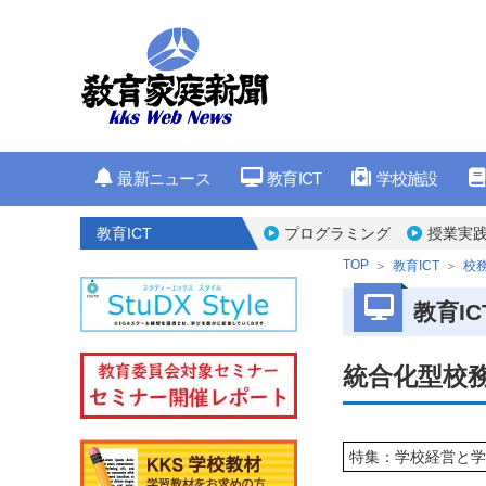
最新ニュース
教育ICT
学校施設
教育ICT
プログラミング
授業実
TOP
教育ICT
校務
教育IC
統合化型校
特集：学校経営と学