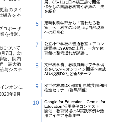
展」8/6-11に日本橋三越で開催
懐かしの国語教科書や表紙の工夫
器更新のタイ
を紹介
仕組みを本
定時制科学部から「宙わたる教
室」へ 科学の出発点は自然現象
プロポーザ
への好奇心
事業を撤退。
公立小中学校の普通教室エアコン
託について
設置率は99.6%に上昇、一方で体
育館の整備遅れが課題に
月7日。幼
学級、院内
か所、最大教
文部科学省、教職員向けプチ学習
会を8/5からオンライン開催〜生成
事給与システ
AIや校務DXなど全5テーマ
次世代校務DX 都道府県域共同利用
サインオンに
推進セミナー(群馬開催）
20年9月
Google for Education「Gemini for
Education 活用事例コンテスト」
開催 教育現場のAI実践事例や活
用アイデアを募集中