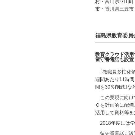
村・富山県立山町
市・香川県三豊市
福島県教育委員
教育クラウド活用
留守番電話も設置
｢教職員多忙化解
週間あたり11時間
間を30％削減｣
この実現に向け
Ｃを計画的に配備。｢
活用して資料等を
2018年度には
留守番電話も設