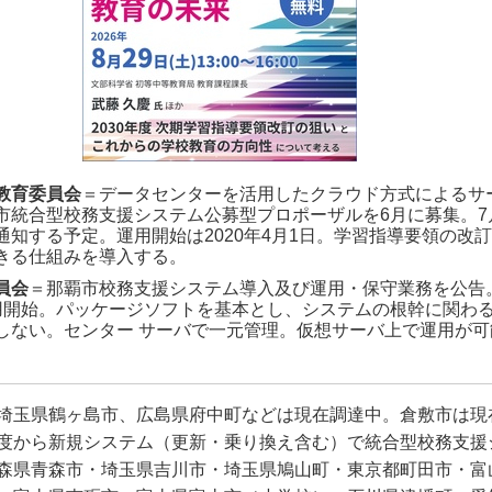
教育委員会
＝データセンターを活用したクラウド方式によるサ
市統合型校務支援システム公募型プロポーザルを6月に募集。7
通知する予定。運用開始は2020年4月1日。学習指導要領の改
きる仕組みを導入する。
員会
＝那覇市校務支援システム導入及び運用・保守業務を公告。2
用開始。パッケージソフトを基本とし、システムの根幹に関わ
しない。センター サーバで一元管理。仮想サーバ上で運用が可
埼玉県鶴ヶ島市、広島県府中町などは現在調達中。倉敷市は現
度から新規システム（更新・乗り換え含む）で統合型校務支援
森県青森市・埼玉県吉川市・埼玉県鳩山町・東京都町田市・富