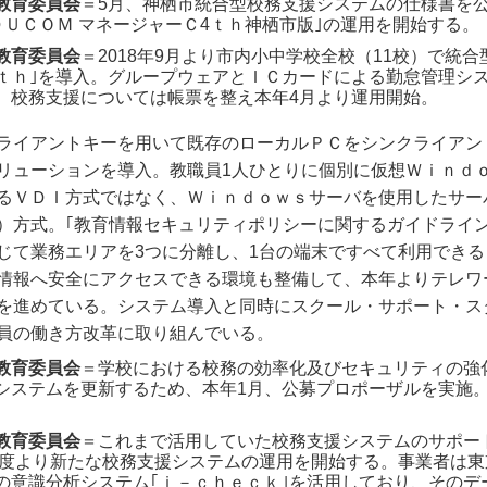
教育委員会
＝5月、神栖市統合型校務支援システムの仕様書を
ＥＤＵＣＯＭ マネージャーＣ4ｔｈ神栖市版｣の運用を開始する。
教育委員会
＝2018年9月より市内小中学校全校（11校）で統
4ｔｈ｣を導入。グループウェアとＩＣカードによる勤怠管理シス
。校務支援については帳票を整え本年4月より運用開始。
ライアントキーを用いて既存のローカルＰＣをシンクライアン
リューションを導入。教職員1人ひとりに個別に仮想Ｗｉｎｄ
るＶＤＩ方式ではなく、Ｗｉｎｄｏｗｓサーバを使用したサー
）方式。｢教育情報セキュリティポリシーに関するガイドライン
じて業務エリアを3つに分離し、1台の端末ですべて利用できる
情報へ安全にアクセスできる環境も整備して、本年よりテレワ
を進めている。システム導入と同時にスクール・サポート・ス
員の働き方改革に取り組んでいる。
教育委員会
＝学校における校務の効率化及びセキュリティの強
システムを更新するため、本年1月、公募プロポーザルを実施。
教育委員会
＝これまで活用していた校務支援システムのサポー
0年度より新たな校務支援システムの運用を開始する。事業者は
の意識分析システム｢ｉ－ｃｈｅｃｋ｣を活用しており、そのデ