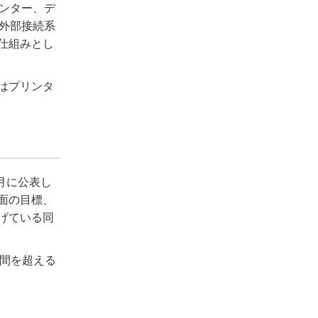
ンター、デ
外部接続系
仕組みとし
はプリンタ
月に公表し
面の目標、
げている同
時間を超える