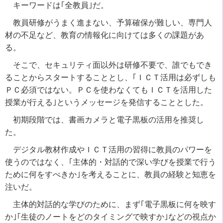
キーワードは｢全教員｣だ。
教員研修がうまく進まない、予算確保が難しい、専門人
材の不足など、教育の情報化に向けては多くの課題があ
る。
そこで、セキュリティ面以外は研修不要で、誰でもでき
ることからスタートすることとし、｢ＩＣＴ活用は必ずしも
ＰＣ必須ではない。ＰＣを使わなくてもＩＣＴを活用した
授業が行える｣というメッセージを発信することとした。
初期段階では、書画カメラと電子黒板の活用を推奨し
た。
デジタル教材作成やＩＣＴ活用の習得に教員のパワーを
使うのではなく、｢主体的・対話的で深い学びを授業で行う
ために何をすべきか｣を考えることに、教員の経験と知恵を
注いだ。
主体的対話的な学びのために、まず｢電子黒板に何を映す
か｣｢生徒のノートをどのタイミングで映すか｣などの視点か