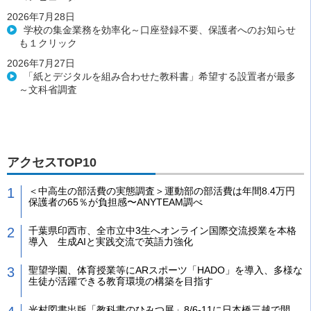
2026年7月28日
学校の集金業務を効率化～口座登録不要、保護者へのお知らせ
も１クリック
2026年7月27日
「紙とデジタルを組み合わせた教科書」希望する設置者が最多
～文科省調査
アクセスTOP10
＜中高生の部活費の実態調査＞運動部の部活費は年間8.4万円
保護者の65％が負担感〜ANYTEAM調べ
千葉県印西市、全市立中3生へオンライン国際交流授業を本格
導入 生成AIと実践交流で英語力強化
聖望学園、体育授業等にARスポーツ「HADO」を導入、多様な
生徒が活躍できる教育環境の構築を目指す
光村図書出版「教科書のひみつ展」8/6-11に日本橋三越で開