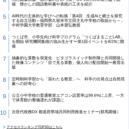
催 懐かしの国語教科書や表紙の工夫を紹介
AI時代の主体的な学びへの転換「第4回 生成AIと郷土を探究
する自立活動～福岡県久留米市立田主丸中学校の取組から～」
中村学園大学教育学部 山本朋弘教授
つくば市、小学生向け科学プログラム「つくばまるごとLAB」
を開始 研究機関集積の強み生かす〜第1回イベントを8/29に開
催
抽象的な算数を視覚化 ピタゴラスイッチ制作陣と共同開発し
た映像コンテンツ「目で見る算数」個人向け配信開始〜教育出
版
定時制科学部から「宙わたる教室」へ 科学の出発点は自然現
象への好奇心
公立小中学校の普通教室エアコン設置率は99.6%に上昇、一方
で体育館の整備遅れが課題に
次世代校務DX 都道府県域共同利用推進セミナー(群馬開催）
アクセスランキングTOP30はこちら