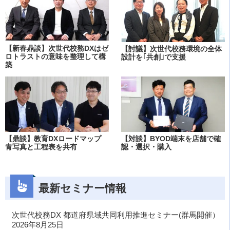
【新春鼎談】次世代校務DXはゼ
【討議】次世代校務環境の全体
ロトラストの意味を整理して構
設計を｢共創｣で支援
築
【鼎談】教育DXロードマップ
【対談】BYOD端末を店舗で確
青写真と工程表を共有
認・選択・購入
最新セミナー情報
次世代校務DX 都道府県域共同利用推進セミナー(群馬開催）
2026年8月25日