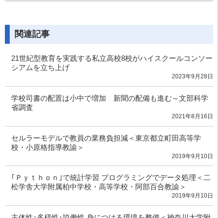
関連記事
21世紀型教育を実践する私立高校8校がハイスクールコンソー
シアムを立ち上げ
2023年9月28日
学校司書の配置は小中で増加 新聞の配備も進む～文部科学
省調査
2021年8月16日
セルラーモデルで教員の業務負担減＜東京都立町田高等学
校・小原格指導教諭＞
2019年9月10日
｢Ｐｙｔｈｏｎ｣で統計学習 プログラミングでデータ処理＜二
松学舎大学附属柏中学校・高等学校・阿部百合教諭＞
2019年9月10日
主体性･多様性･協働性 身につける環境を整備＜神奈川大学附