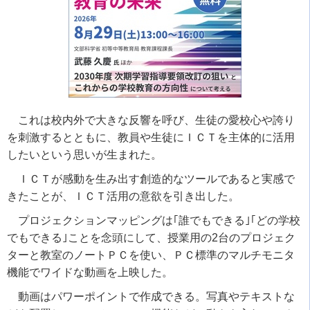
これは校内外で大きな反響を呼び、生徒の愛校心や誇り
を刺激するとともに、教員や生徒にＩＣＴを主体的に活用
したいという思いが生まれた。
ＩＣＴが感動を生み出す創造的なツールであると実感で
きたことが、ＩＣＴ活用の意欲を引き出した。
プロジェクションマッピングは｢誰でもできる｣｢どの学校
でもできる｣ことを念頭にして、授業用の2台のプロジェク
ターと教室のノートＰＣを使い、ＰＣ標準のマルチモニタ
機能でワイドな動画を上映した。
動画はパワーポイントで作成できる。写真やテキストな