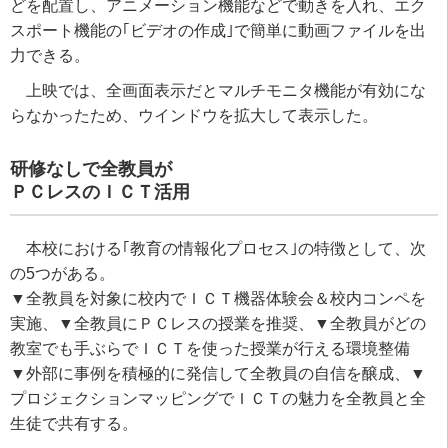
どを配置し、アニメーション機能などで動きを入れ、エク
スポート機能の｢ビデオの作成｣で簡単に動画ファイルを出
力できる。
上映では、全画面表示だとマルチモニタ機能が有効にな
らなかったため、ウインドウを拡大して表示した。
研修なしで全教員が
ＰＣレスのＩＣＴ活用
本校における｢教育の情報化プロセス｣の特徴として、次
の5つがある。
▼全教員を対象に校内でＩＣＴ機器体験会＆校内コンペを
実施、▼全教員にＰＣレスの授業を推奨、▼全教員がどの
教室でも手ぶらでＩＣＴを使った授業が行える環境整備
▼外部に事例を積極的に発信して全教員の自信を醸成、▼
プロジェクションマッピングでＩＣＴの魅力を全教員と全
生徒で共有する。