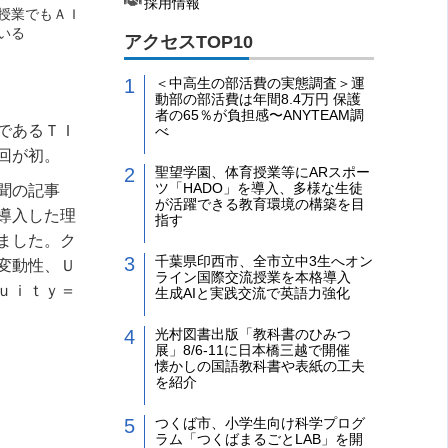
採用情報
授業でもＡＩ
いる
アクセスTOP10
＜中高生の部活費の実態調査＞運
動部の部活費は年間8.4万円 保護
者の65％が負担感〜ANYTEAM調
であるＴＩ
べ
回が初。
聖望学園、体育授業等にARスポー
ツ「HADO」を導入、多様な生徒
聞の記事
が活躍できる教育環境の構築を目
導入した理
指す
ました。ク
千葉県印西市、全市立中3生へオン
変動性、Ｕ
ライン国際交流授業を本格導入
ｕｉｔｙ＝
生成AIと実践交流で英語力強化
光村図書出版「教科書のひみつ
展」8/6-11に日本橋三越で開催
懐かしの国語教科書や表紙の工夫
を紹介
つくば市、小学生向け科学プログ
ラム「つくばまるごとLAB」を開