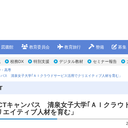
図書館
教育委員会
教育旅行
整備
募集
践
校務DX
特別支援
デジタル教材
セミナー報告
学・高専
ャンパス 清泉女子大学｢ＡＩクラウドサービス活用でクリエイティブ人材を育む」
T
ICTキャンパス 清泉女子大学｢ＡＩクラウ
リエイティブ人材を育む」