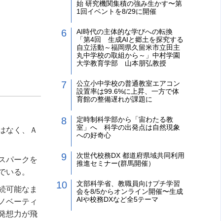
始 研究機関集積の強み生かす〜第
1回イベントを8/29に開催
AI時代の主体的な学びへの転換
「第4回 生成AIと郷土を探究する
自立活動～福岡県久留米市立田主
丸中学校の取組から～」中村学園
大学教育学部 山本朋弘教授
公立小中学校の普通教室エアコン
設置率は99.6%に上昇、一方で体
育館の整備遅れが課題に
定時制科学部から「宙わたる教
室」へ 科学の出発点は自然現象
はなく、Ａ
への好奇心
次世代校務DX 都道府県域共同利用
スパークを
推進セミナー(群馬開催）
でいる。
文部科学省、教職員向けプチ学習
続可能なま
会を8/5からオンライン開催〜生成
AIや校務DXなど全5テーマ
ノベーティ
発想力が飛