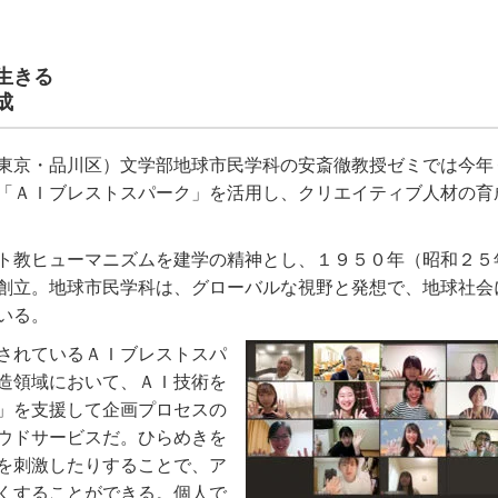
生きる
成
東京・品川区）文学部地球市民学科の安斎徹教授ゼミでは今年
「ＡＩブレストスパーク」を活用し、クリエイティブ人材の育
ト教ヒューマニズムを建学の精神とし、１９５０年（昭和２５
創立。地球市民学科は、グローバルな視野と発想で、地球社会
いる。
されているＡＩブレストスパ
造領域において、ＡＩ技術を
」を支援して企画プロセスの
ウドサービスだ。ひらめきを
を刺激したりすることで、ア
くすることができる。個人で