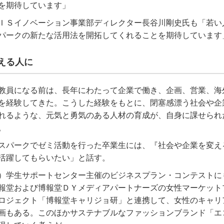
を期待しています」
ＩＳイノベーション事業部ディレクター長谷川剛史氏も「若い
パークの新たな活用法を開拓してくれることを期待しています
える人に
教員になる前は、長年にわたって企業で働き、企画、営業、海
を経験してきた。こうした経験をもとに、閉塞感漂う社会や企
れるような、元気と勇気のある人材の育成が、自身に課せられ
。
スパークでゼミ活動を行った卒業生には、『社会や企業を変え
活躍してもらいたい」と話す。
）学生サポートセンター主催のビジネスプラン・コンテストに
報堂および博報堂ＤＹメディアパートナーズの女性マーケット
ロジェクト「博報堂キャリジョ研」と連携して、女性のキャリ
画もある。このほかサステナブルなファッションブランド「エ