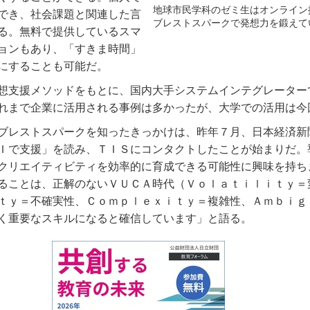
地球市民学科のゼミ生はオンライン
でき、社会課題と関連した言
ブレストスパークで発想力を鍛えて
る。無料で提供しているスマ
ョンもあり、「すきま時間」
にすることも可能だ。
想支援メソッドをもとに、国内大手システムインテグレーター
れまで企業に活用される事例は多かったが、大学での活用は今
ブレストスパークを知ったきっかけは、昨年７月、日本経済新
Ｉで支援」を読み、ＴＩＳにコンタクトしたことが始まりだ。
クリエイティビティを効率的に育成できる可能性に興味を持ち
ることは、正解のないＶＵＣＡ時代（Ｖｏｌａｔｉｌｉｔｙ＝
ｔｙ＝不確実性、Ｃｏｍｐｌｅｘｉｔｙ＝複雑性、Ａｍｂｉｇ
く重要なスキルになると確信しています」と語る。