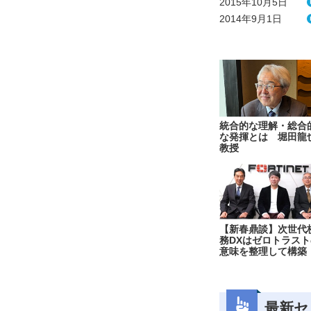
2015年10月5日
2014年9月1日
統合的な理解・総合
な発揮とは 堀田龍
教授
【新春鼎談】次世代
務DXはゼロトラスト
意味を整理して構築
最新セ