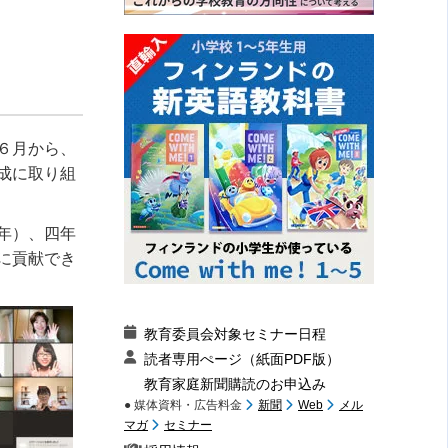
６月から、
成に取り組
年）、四年
に貢献でき
教育委員会対象セミナー日程
読者専用ぺージ（紙面PDF版）
教育家庭新聞購読のお申込み
● 媒体資料・広告料金
新聞
Web
メル
マガ
セミナー