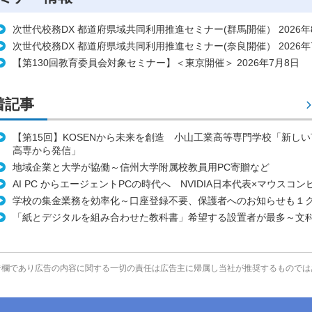
次世代校務DX 都道府県域共同利用推進セミナー(群馬開催） 2026年
次世代校務DX 都道府県域共同利用推進セミナー(奈良開催） 2026年
【第130回教育委員会対象セミナー】＜東京開催＞ 2026年7月8日
着記事
【第15回】KOSENから未来を創造 小山工業高等専門学校「新し
高専から発信」
地域企業と大学が協働～信州大学附属校教員用PC寄贈など
AI PC からエージェントPCの時代へ NVIDIA日本代表×マウスコ
学校の集金業務を効率化～口座登録不要、保護者へのお知らせも１
「紙とデジタルを組み合わせた教科書」希望する設置者が最多～文
告欄であり広告の内容に関する一切の責任は広告主に帰属し当社が推奨するものでは