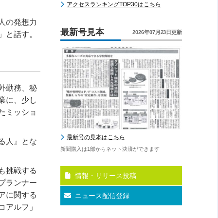
アクセスランキングTOP30はこちら
人の発想力
最新号見本
2026年07月23日更新
」と話す。
外勤務、秘
業に、少し
たミッショ
最新号の見本はこちら
る人』とな
新聞購入は1部からネット決済ができます
も挑戦する
情報・リリース投稿
プランナー
アに関する
ニュース配信登録
コアルフ」