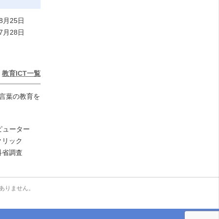
8月25日
7月28日
教育ICT一覧
い言葉の教育を
ンピューター
クリック
科省調査
ありません。