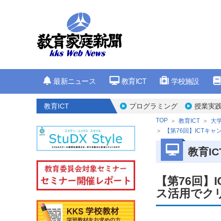
最新ニュース
教育ICT
学校施設
教育ICT
プログラミング
授業実
TOP
教育ICT
大
【第76回】ICTキ
教育IC
【第76回】
ス活用でク