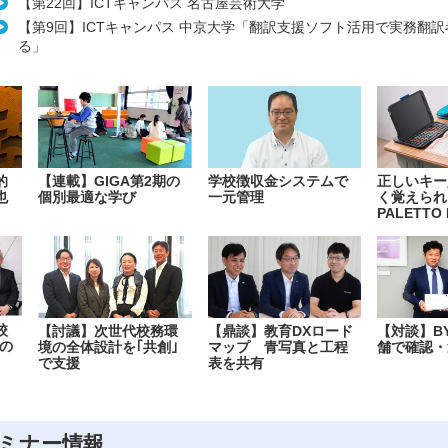
【第22回】ICTキャンパス 名古屋芸術大学
【第9回】ICTキャンパス 中京大学「翻訳支援ソフト活用で実務翻
る」
的
【連載】GIGA第2期の
学校徴収金システムで
正しいキー
也
個別最適な学び
一元管理
く覚えられ
PALETTO 
校
【討議】次世代校務環
【鼎談】教育DXロード
【対談】B
の
境の全体設計を｢共創｣
マップ 青写真と工程
舗で確認・
で支援
表を共有
ミナー情報