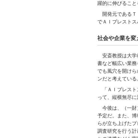
躍的に伸びること
開発元であるＴ
でＡＩブレストス
社会や企業を変
安斎教授は大学
書など幅広い業務
でも風穴を開けら
ンだと考えている
「ＡＩブレスト
って、縦横無尽に
今後は、（一財
予定だ。また、博
らが立ち上げたプ
調査研究を行う計