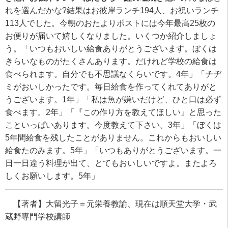
れを選んだかな
?
結果はお彼岸ランチ
194
人、お祝いランチ
113
人でした。今朝のおたよりポストには今年最高
25
枚の
お便りが届いて嬉しくなりました。いくつか紹介しましょ
う。「いつもおいしい給食ありがとうございます。ぼくは
きらいなものがたくさんあります。だけれど学校の給食は
食べられます。自分でも不思議なくらいです。
4
年」「チヂ
ミがおいしかったです。毎日給食を作ってくれてありがと
うございます。
1
年」「私は魚が嫌いだけど、ひと口は必ず
食べます。
2
年」「『この作り方を教えてほしい』と思った
こといっぱいあります。今度教えて下さい。
3
年」「ぼくは
5
年間給食を残したことがありません。これからもおいしい
給食たのみます。
5
年」「いつもありがとうございます。一
日一日違う料理が出て、とてもおいしいですよ。またよろ
しくお願いします。
5
年」
【著者】大留光子＝元栄養教諭、現在は順天堂大学・武
蔵野専門学校講師