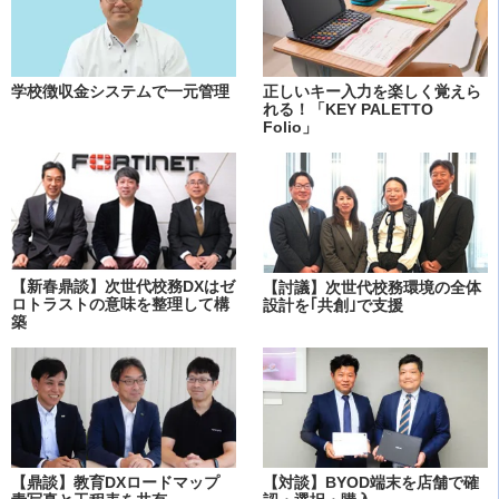
学校徴収金システムで一元管理
正しいキー入力を楽しく覚えら
れる！「KEY PALETTO
Folio」
【新春鼎談】次世代校務DXはゼ
【討議】次世代校務環境の全体
ロトラストの意味を整理して構
設計を｢共創｣で支援
築
【鼎談】教育DXロードマップ
【対談】BYOD端末を店舗で確