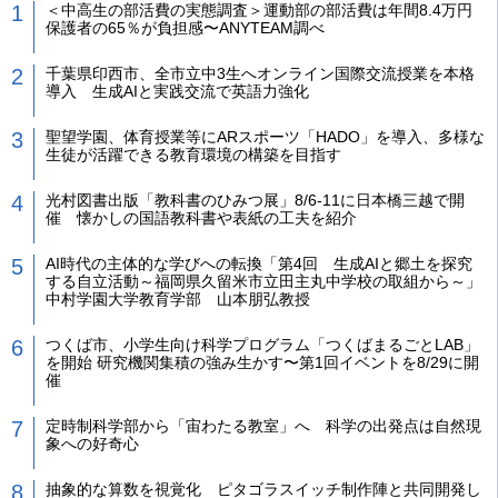
＜中高生の部活費の実態調査＞運動部の部活費は年間8.4万円
保護者の65％が負担感〜ANYTEAM調べ
千葉県印西市、全市立中3生へオンライン国際交流授業を本格
導入 生成AIと実践交流で英語力強化
聖望学園、体育授業等にARスポーツ「HADO」を導入、多様な
生徒が活躍できる教育環境の構築を目指す
光村図書出版「教科書のひみつ展」8/6-11に日本橋三越で開
催 懐かしの国語教科書や表紙の工夫を紹介
AI時代の主体的な学びへの転換「第4回 生成AIと郷土を探究
する自立活動～福岡県久留米市立田主丸中学校の取組から～」
中村学園大学教育学部 山本朋弘教授
つくば市、小学生向け科学プログラム「つくばまるごとLAB」
を開始 研究機関集積の強み生かす〜第1回イベントを8/29に開
催
定時制科学部から「宙わたる教室」へ 科学の出発点は自然現
象への好奇心
抽象的な算数を視覚化 ピタゴラスイッチ制作陣と共同開発し