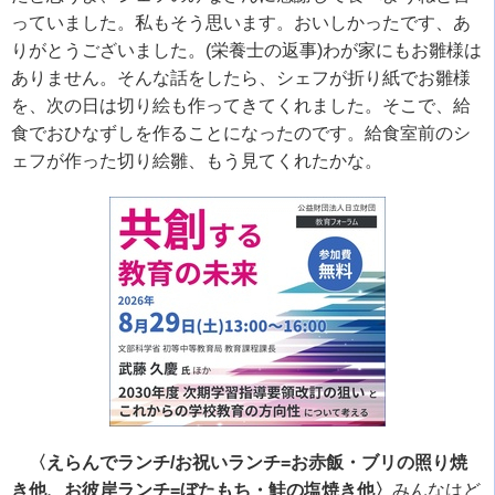
っていました。私もそう思います。おいしかったです、あ
りがとうございました。
(
栄養士の返事
)
わが家にもお雛様は
ありません。そんな話をしたら、シェフが折り紙でお雛様
を、次の日は切り絵も作ってきてくれました。そこで、給
食でおひなずしを作ることになったのです。給食室前のシ
ェフが作った切り絵雛、もう見てくれたかな。
〈えらんでランチ/お祝いランチ=お赤飯・ブリの照り焼
き他、お彼岸ランチ=ぼたもち・鮭の塩焼き他〉
みんなはど