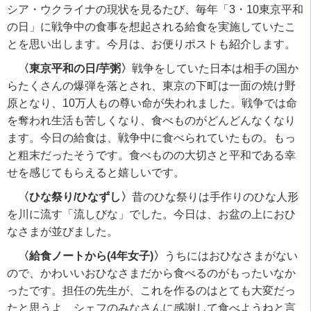
シア・ウクライナの現状を見るたび、毎年「
3
・
10
東京平和
の日」に戦争中の食事を想起される給食を実施していたこ
とを思い出します。今月は、お便りポストも紹介します。
〈東京平和の日/芋粥〉
戦争をしていた日本は相手の国か
らたくさんの爆弾を落とされ、東京の下町は一面の焼け野
原となり、
10
万人もの尊い命が失われました。戦争では命
を奪われ生活も苦しくなり、食べものがどんどんなくなり
ます。今日の給食は、戦争中に食べられていたもの。もっ
と粗末だったそうです。食べものの大切さと平和である幸
せを感じてもらえると嬉しいです。
〈ひな祭り/ひなずし〉
昔のひな祭りは手作りのひな人形
を川に流す「流しびな」でした。今日は、お盆の上におひ
なさまが並びました。
〈給食ノートから(4年女子)〉
うちにはおひなさまがない
ので、かわいいおひなさまだから食べるのがもったいなか
ったです。担任の先生が、これを作るのはとても大変だっ
たと思うよ、シェフのみなさんに感謝して食べようねと言