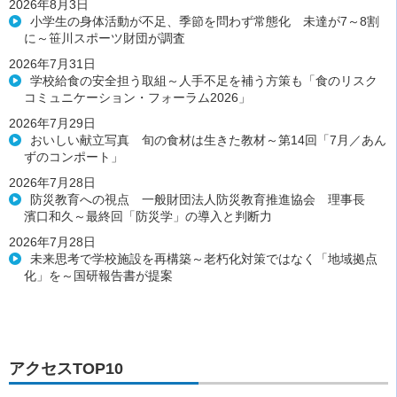
2026年8月3日
小学生の身体活動が不足、季節を問わず常態化 未達が7～8割
に～笹川スポーツ財団が調査
2026年7月31日
学校給食の安全担う取組～人手不足を補う方策も「食のリスク
コミュニケーション・フォーラム2026」
2026年7月29日
おいしい献立写真 旬の食材は生きた教材～第14回「7月／あん
ずのコンポート」
2026年7月28日
防災教育への視点 一般財団法人防災教育推進協会 理事長
濱口和久～最終回「防災学」の導入と判断力
2026年7月28日
未来思考で学校施設を再構築～老朽化対策ではなく「地域拠点
化」を～国研報告書が提案
アクセスTOP10