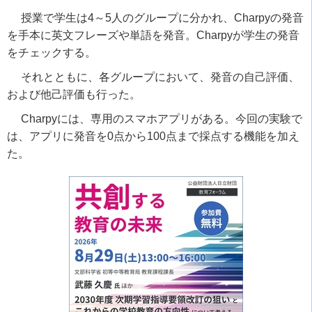
授業で学生は
4
～
5
人のグループに分かれ、
Charpy
の発音
を手本に英文フレーズや単語を発音。
Charpy
が学生の発音
をチェックする。
それとともに、各グループにおいて、発音の自己評価、
および他己評価も行った。
Charpy
には、専用のスマホアプリがある。今回の実験で
は、アプリに発音を
0
点から
100
点まで採点する機能を加え
た。