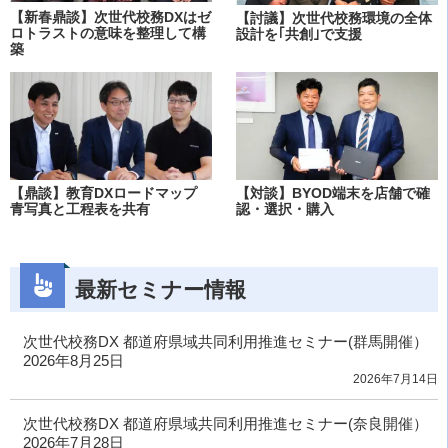
【新春鼎談】次世代校務DXはゼ
【討議】次世代校務環境の全体
ロトラストの意味を整理して構
設計を｢共創｣で支援
築
【鼎談】教育DXロードマップ
【対談】BYOD端末を店舗で確
青写真と工程表を共有
認・選択・購入
最新セミナー情報
次世代校務DX 都道府県域共同利用推進セミナー(群馬開催）
2026年8月25日
2026年7月14日
次世代校務DX 都道府県域共同利用推進セミナー(奈良開催）
2026年7月28日