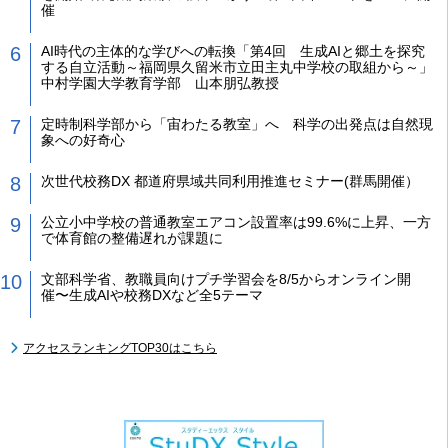
催
AI時代の主体的な学びへの転換「第4回 生成AIと郷土を探究
する自立活動～福岡県久留米市立田主丸中学校の取組から～」
中村学園大学教育学部 山本朋弘教授
定時制科学部から「宙わたる教室」へ 科学の出発点は自然現
象への好奇心
次世代校務DX 都道府県域共同利用推進セミナー(群馬開催）
公立小中学校の普通教室エアコン設置率は99.6%に上昇、一方
で体育館の整備遅れが課題に
文部科学省、教職員向けプチ学習会を8/5からオンライン開
催〜生成AIや校務DXなど全5テーマ
アクセスランキングTOP30はこちら