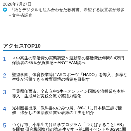
2026年7月27日
「紙とデジタルを組み合わせた教科書」希望する設置者が最多
～文科省調査
アクセスTOP10
＜中高生の部活費の実態調査＞運動部の部活費は年間8.4万円
保護者の65％が負担感〜ANYTEAM調べ
聖望学園、体育授業等にARスポーツ「HADO」を導入、多様な
生徒が活躍できる教育環境の構築を目指す
千葉県印西市、全市立中3生へオンライン国際交流授業を本格
導入 生成AIと実践交流で英語力強化
光村図書出版「教科書のひみつ展」8/6-11に日本橋三越で開
催 懐かしの国語教科書や表紙の工夫を紹介
つくば市、小学生向け科学プログラム「つくばまるごとLAB」
を開始 研究機関集積の強み生かす〜第1回イベントを8/29に開