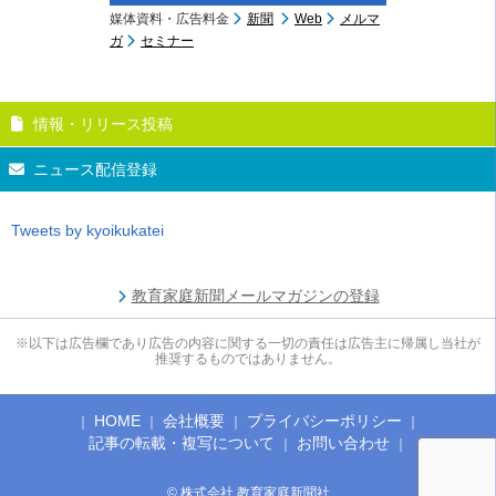
媒体資料・広告料金
新聞
Web
メルマ
ガ
セミナー
情報・リリース投稿
ニュース配信登録
Tweets by kyoikukatei
教育家庭新聞メールマガジンの登録
※以下は広告欄であり広告の内容に関する一切の責任は広告主に帰属し当社が
推奨するものではありません。
HOME
会社概要
プライバシーポリシー
記事の転載・複写について
お問い合わせ
© 株式会社 教育家庭新聞社