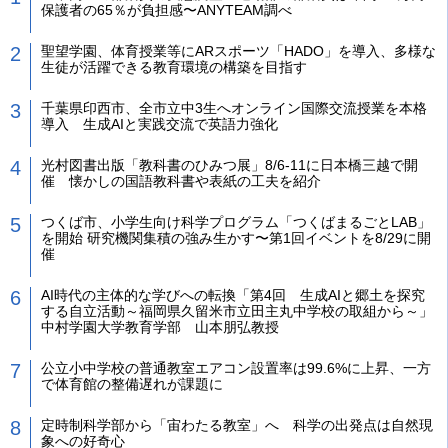
保護者の65％が負担感〜ANYTEAM調べ
聖望学園、体育授業等にARスポーツ「HADO」を導入、多様な
生徒が活躍できる教育環境の構築を目指す
千葉県印西市、全市立中3生へオンライン国際交流授業を本格
導入 生成AIと実践交流で英語力強化
光村図書出版「教科書のひみつ展」8/6-11に日本橋三越で開
催 懐かしの国語教科書や表紙の工夫を紹介
つくば市、小学生向け科学プログラム「つくばまるごとLAB」
を開始 研究機関集積の強み生かす〜第1回イベントを8/29に開
催
AI時代の主体的な学びへの転換「第4回 生成AIと郷土を探究
する自立活動～福岡県久留米市立田主丸中学校の取組から～」
中村学園大学教育学部 山本朋弘教授
公立小中学校の普通教室エアコン設置率は99.6%に上昇、一方
で体育館の整備遅れが課題に
定時制科学部から「宙わたる教室」へ 科学の出発点は自然現
象への好奇心