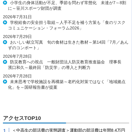
小学生の身体活動が不足、季節を問わず常態化 未達が7～8割
に～笹川スポーツ財団が調査
2026年7月31日
学校給食の安全担う取組～人手不足を補う方策も「食のリスク
コミュニケーション・フォーラム2026」
2026年7月29日
おいしい献立写真 旬の食材は生きた教材～第14回「7月／あん
ずのコンポート」
2026年7月28日
防災教育への視点 一般財団法人防災教育推進協会 理事長
濱口和久～最終回「防災学」の導入と判断力
2026年7月28日
未来思考で学校施設を再構築～老朽化対策ではなく「地域拠点
化」を～国研報告書が提案
アクセスTOP10
＜中高生の部活費の実態調査＞運動部の部活費は年間8.4万円