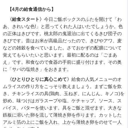
【4月の給食通信から】
〈給食スタート〉
今日ご飯ボックスのふたを開けて「わ
あ、きれいな色!」と思ってくれた人はいたでしょうか。色
の正体はきびです。桃太郎の鬼退治に出てくるきび団子の
きびです。昔はお米が高級品だったので、きびやアワ、麦
などの雑穀を食べていました。さておかずの配膳について
覚えてもらいたいと思います。最初に配るのは「ごまあ
え」です。和食なので食器の手前に盛り付けます。その奥
に「サバの塩焼き」をおきます。
〈ひとりひとりに真心こめて〉
給食の人気メニューのオ
ムライスの作り方をこっそり教えましょう。まずご飯を炊
き、チキンライスの具(鶏肉、玉ねぎ、にんじん、キノコ)を
炒め、味つけはガラスープや塩、ケチャップ、ソース、ス
パイス、バターを使います。具をご飯と混ぜます。大きな
鉄板に溶いた卵を流して薄焼き卵を作ります。カットした
アルミ箔の上にご飯を入れ、上から薄焼き卵をのせて一人