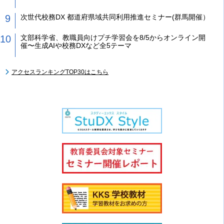
次世代校務DX 都道府県域共同利用推進セミナー(群馬開催）
文部科学省、教職員向けプチ学習会を8/5からオンライン開
催〜生成AIや校務DXなど全5テーマ
アクセスランキングTOP30はこちら