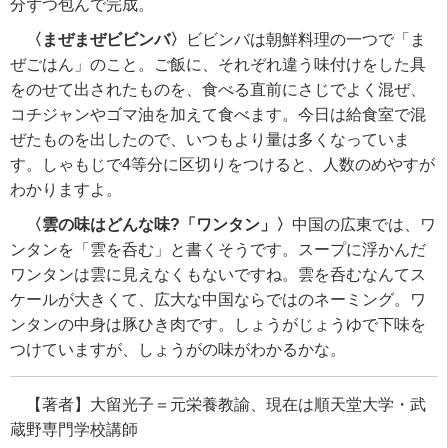
分ずつ包んで完成。
〈まぜまぜビビンバ〉
ビビンバは朝鮮料理の一つで「ま
ぜごはん」のこと。ご飯に、それぞれ違う味付けをした具
をのせて出されたものを、食べる直前にさじでよく混ぜ、
コチジャンやゴマ油を加えて食べます。今日は給食室で混
ぜたものを出したので、いつもより量は多くなっていま
す。しゃもじで4等分に区切りをつけると、人数のめやすが
わかりますよ。
〈雲の味はどんな味?「ワンタン」〉
中国の広東では、ワ
ンタンを「雲を呑む」と書くそうです。スープに浮かんだ
ワンタンは雲に見えなくもないですね。雲を呑むなんてス
ケールが大きくて、広大な中国ならではのネーミング。ワ
ンタンの中身は豚ひき肉です。しょうがじょうゆで下味を
つけていますが、しょうがの味がわかるかな。
【著者】大留光子＝元栄養教諭、現在は順天堂大学・武
蔵野専門学校講師