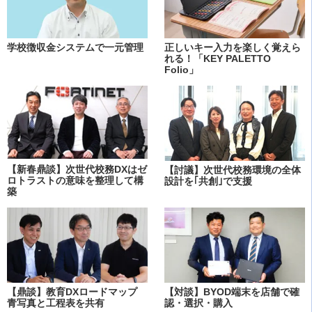
学校徴収金システムで一元管理
正しいキー入力を楽しく覚えら
れる！「KEY PALETTO
Folio」
【新春鼎談】次世代校務DXはゼ
【討議】次世代校務環境の全体
ロトラストの意味を整理して構
設計を｢共創｣で支援
築
【鼎談】教育DXロードマップ
【対談】BYOD端末を店舗で確
青写真と工程表を共有
認・選択・購入