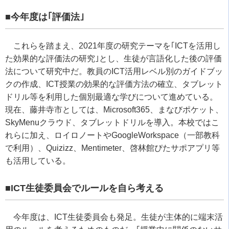
■今年度は｢評価法｣
これらを踏まえ、
2021
年度の研究テーマを｢
ICT
を活用し
た効果的な評価法の研究｣とし、生徒が言語化した後の評価
法について研究中だ。教員の
ICT
活用レベル別のガイドブッ
クの作成、
ICT
授業の効果的な評価方法の確立、タブレット
ドリル等を利用した個別最適な学びについて進めている。
現在、藤井寺市としては、
Microsoft365
、まなびポケット、
SkyMenu
クラウド、タブレットドリルを導入。本校ではこ
れらに加え、ロイロノートや
GoogleWorkspace
（一部教科
で利用）、
Quizizz
、
Mentimeter
、啓林館ぴたサポアプリ等
も活用している。
■ICT
生徒委員会でルールを自ら考える
今年度は、
ICT
生徒委員会も発足。生徒が主体的に端末活