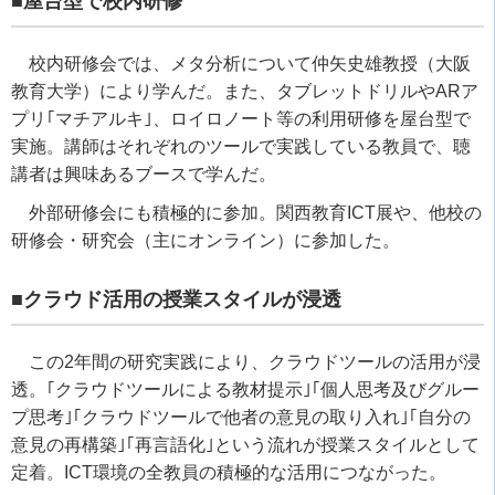
■屋台型で校内研修
校内研修会では、メタ分析について仲矢史雄教授（大阪
教育大学）により学んだ。また、タブレットドリルや
AR
ア
プリ｢マチアルキ｣、ロイロノート等の利用研修を屋台型で
実施。講師はそれぞれのツールで実践している教員で、聴
講者は興味あるブースで学んだ。
外部研修会にも積極的に参加。関西教育
ICT
展や、他校の
研修会・研究会（主にオンライン）に参加した。
■クラウド活用の授業スタイルが浸透
この
2
年間の研究実践により、クラウドツールの活用が浸
透。｢クラウドツールによる教材提示｣｢個人思考及びグルー
プ思考｣｢クラウドツールで他者の意見の取り入れ｣｢自分の
意見の再構築｣｢再言語化｣という流れが授業スタイルとして
定着。
ICT
環境の全教員の積極的な活用につながった。