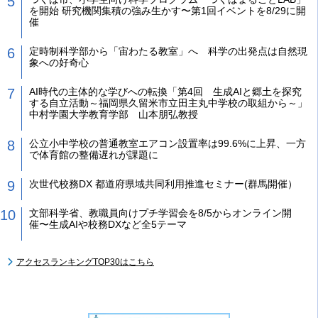
を開始 研究機関集積の強み生かす〜第1回イベントを8/29に開
催
定時制科学部から「宙わたる教室」へ 科学の出発点は自然現
象への好奇心
AI時代の主体的な学びへの転換「第4回 生成AIと郷土を探究
する自立活動～福岡県久留米市立田主丸中学校の取組から～」
中村学園大学教育学部 山本朋弘教授
公立小中学校の普通教室エアコン設置率は99.6%に上昇、一方
で体育館の整備遅れが課題に
次世代校務DX 都道府県域共同利用推進セミナー(群馬開催）
文部科学省、教職員向けプチ学習会を8/5からオンライン開
催〜生成AIや校務DXなど全5テーマ
アクセスランキングTOP30はこちら