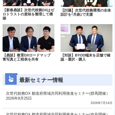
【新春鼎談】次世代校務DXはゼ
【討議】次世代校務環境の全体
ロトラストの意味を整理して構
設計を｢共創｣で支援
築
【鼎談】教育DXロードマップ
【対談】BYOD端末を店舗で確
青写真と工程表を共有
認・選択・購入
最新セミナー情報
次世代校務DX 都道府県域共同利用推進セミナー(群馬開催）
2026年8月25日
2026年7月14日
次世代校務DX 都道府県域共同利用推進セミナー(奈良開催）