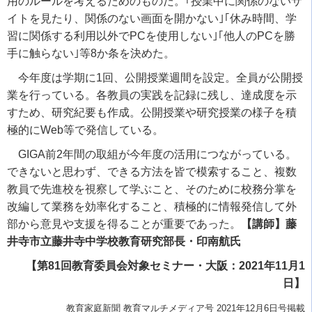
用のルールを考えるためのものだ。｢授業中に関係のないサ
イトを見たり、関係のない画面を開かない｣｢休み時間、学
習に関係する利用以外で
PC
を使用しない｣｢他人の
PC
を勝
手に触らない｣等
8
か条を決めた。
今年度は学期に
1
回、公開授業週間を設定。全員が公開授
業を行っている。各教員の実践を記録に残し、達成度を示
すため、研究紀要も作成。公開授業や研究授業の様子を積
極的に
Web
等で発信している。
GIGA
前
2
年間の取組が今年度の活用につながっている。
できないと思わず、できる方法を皆で模索すること、複数
教員で先進校を視察して学ぶこと、そのために校務分掌を
改編して業務を効率化すること、積極的に情報発信して外
部から意見や支援を得ることが重要であった。
【講師】藤
井寺市立藤井寺中学校教育研究部長・印南航氏
【第81回教育委員会対象セミナー・大阪：2021年11月1
日】
教育家庭新聞 教育マルチメディア号 2021年12月6日号掲載