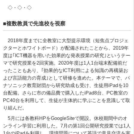
◇・◇・◇
■複数教員で先進校を視察
2018
年度までに全教室に大型提示環境（短焦点プロジェ
クターとホワイトボード）が配備されたことから、
2019
年
度は｢
ICT
機器を用いた効果的な発表授業の研究｣というテー
マで研究授業を
2
回実施。
2020
年度は
1
人
1
台端末配備前だ
ったこともあり、｢効果的な
ICT
利用による知識の再構築お
よび言語能力の育成｣として研修を進めた。本テーマで、パ
ナソニック教育財団から研究助成も受け、生徒用
iPad
を
10
台配備。さらに市の備品費で購入した
iPad8
台、
PC
教室の
PC40
台を利用して、生徒が主体的に学ぶことを意識して取
り組んだ。
5
月には各教科
HP
を
GoogleSite
で開設。休校期間中のオ
ンライン学習に利用した。
7
月の第
1
回公開研究授業では
1
人
1
台の
iPad
を利用し、環境問題について英語で意見交流を実