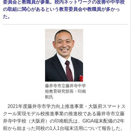
委員会と教職員が参集。校内ネットワークの改善や中学校
の取組に関心があるという教育委員会や教職員が多かっ
た。
藤井寺市立藤井寺中学
校教育研究部長・印南
航氏
2021
年度藤井寺市学力向上推進事業・大阪府スマートス
クール実現モデル校推進事業の推進校である藤井寺市立藤
井寺中学校（大阪府）の印南航氏は、
GIGA
端末配備の
2
年
前から始まった同校の
1
人
1
台端末活用について報告した。