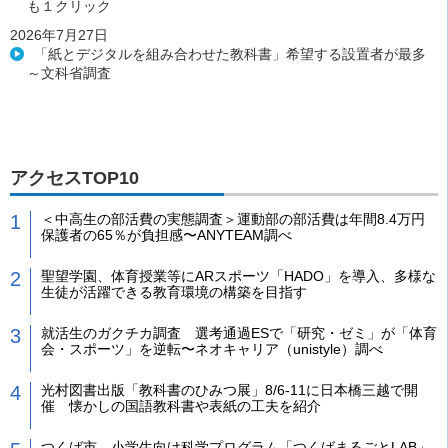
も１クリック
2026年7月27日
「紙とデジタルを組み合わせた教科書」希望する設置者が最多
～文科省調査
アクセスTOP10
＜中高生の部活費の実態調査＞運動部の部活費は年間8.4万円
保護者の65％が負担感〜ANYTEAM調べ
聖望学園、体育授業等にARスポーツ「HADO」を導入、多様な
生徒が活躍できる教育環境の構築を目指す
就活生のガクチカ調査 選考通過ESで「研究・ゼミ」が「体育
会・スポーツ」を逆転〜ネオキャリア（unistyle）調べ
光村図書出版「教科書のひみつ展」8/6-11に日本橋三越で開
催 懐かしの国語教科書や表紙の工夫を紹介
つくば市、小学生向け科学プログラム「つくばまるごとLAB」