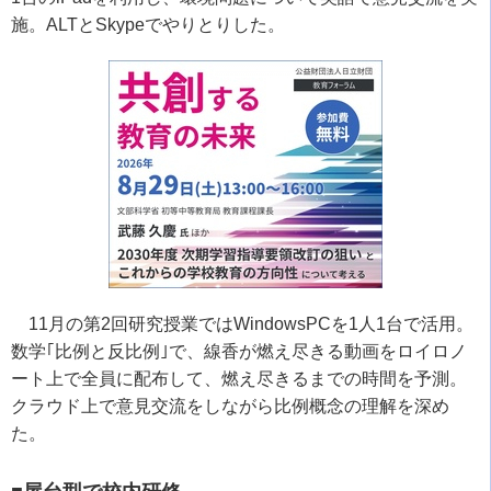
施。
ALT
と
Skype
でやりとりした。
11
月の第
2
回研究授業では
WindowsPC
を
1
人
1
台で活用。
数学｢比例と反比例｣で、線香が燃え尽きる動画をロイロノ
ート上で全員に配布して、燃え尽きるまでの時間を予測。
クラウド上で意見交流をしながら比例概念の理解を深め
た。