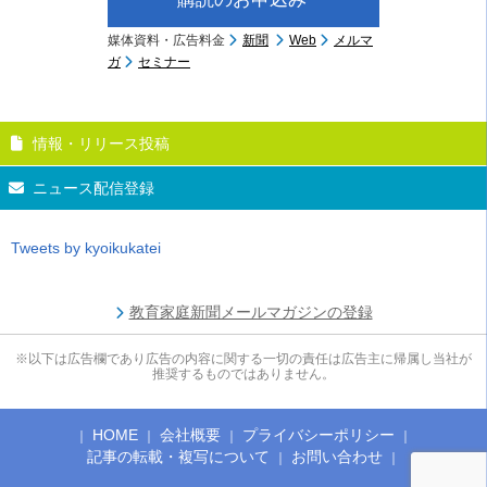
媒体資料・広告料金
新聞
Web
メルマ
ガ
セミナー
情報・リリース投稿
ニュース配信登録
Tweets by kyoikukatei
教育家庭新聞メールマガジンの登録
※以下は広告欄であり広告の内容に関する一切の責任は広告主に帰属し当社が
推奨するものではありません。
HOME
会社概要
プライバシーポリシー
記事の転載・複写について
お問い合わせ