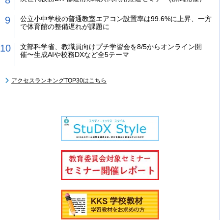
公立小中学校の普通教室エアコン設置率は99.6%に上昇、一方
で体育館の整備遅れが課題に
文部科学省、教職員向けプチ学習会を8/5からオンライン開
催〜生成AIや校務DXなど全5テーマ
アクセスランキングTOP30はこちら