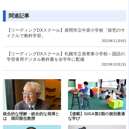
関連記事
【リーディングDXスクール】座間市立中原小学校「探究のサ
イクルで教科学習」
2023年11月8日
【リーディングDXスクール】札幌市立発寒東小学校～国語の
学習者用デジタル教科書を全学年に配備
2023年10月2日
統合的な理解・総合的な発揮と
【連載】GIGA第2期の個別最適
は 堀田龍也教授
な学び