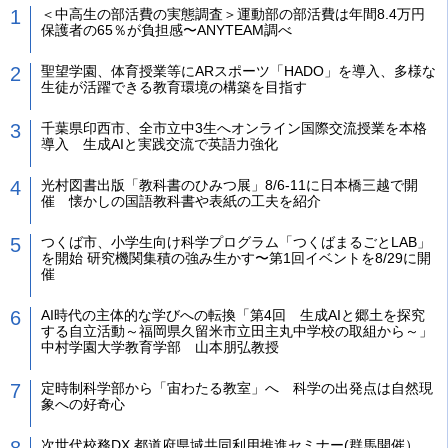
＜中高生の部活費の実態調査＞運動部の部活費は年間8.4万円
保護者の65％が負担感〜ANYTEAM調べ
聖望学園、体育授業等にARスポーツ「HADO」を導入、多様な
生徒が活躍できる教育環境の構築を目指す
千葉県印西市、全市立中3生へオンライン国際交流授業を本格
導入 生成AIと実践交流で英語力強化
光村図書出版「教科書のひみつ展」8/6-11に日本橋三越で開
催 懐かしの国語教科書や表紙の工夫を紹介
つくば市、小学生向け科学プログラム「つくばまるごとLAB」
を開始 研究機関集積の強み生かす〜第1回イベントを8/29に開
催
AI時代の主体的な学びへの転換「第4回 生成AIと郷土を探究
する自立活動～福岡県久留米市立田主丸中学校の取組から～」
中村学園大学教育学部 山本朋弘教授
定時制科学部から「宙わたる教室」へ 科学の出発点は自然現
象への好奇心
次世代校務DX 都道府県域共同利用推進セミナー(群馬開催）