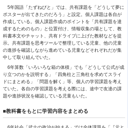
5
年国語「たずねびと」では、共有課題を「どうして夢に
ポスターが出てきたのだろう」と設定。個人課題は各自が
作成している。個人課題作成のポイントを「共有課題を達
成するためのもの」と位置付け、情報収集の場として、教
科書本文やチャット、共有ドライブに上げた教材などを提
示。共有課題を思考ツールで整理している児童、他の児童
の進捗を確認しながら進めている児童などそれぞれだが集
中して取り組んでいた。
6
年算数「いろいろな箱の体積」でも「どうして公式が成
り立つのかを説明する」「四角柱と三角柱を求めてスライ
ドにまとめる」「問題を解く」等、個人の学習課題を考え
ていた。各自の学習課題を考える際には、途中で友達の課
題や進捗状況を確認している児童もいた。
■教科書をもとに学習内容をまとめる
6
年社会「武士の政治が始まる」では全体課題を「『元と