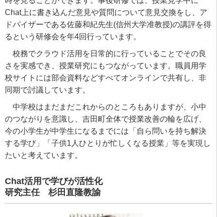
時を見ることができます。事後研修では、授業見学中に
Chat
上に書き込んだ意見や質問について意見交換をし、ア
ドバイザーである佐藤和紀先生
(
信州大学准教授
)
の講評を得
るという研修会を年
4
回行っています。
校務でクラウド活用を日常的に行っていることでその良
さを実感でき、授業研究にもつながっています。職員用学
校サイトには部会資料などすべてオンラインで共有し、非
同期で討議しています。
中学校はまだまだこれからのところもありますが、小中
のつながりを意識し、吉田町全体で授業改善の輪を広げ、
今の小学生が中学生になるまでには「自ら問いを持ち解決
する学び」「子供
1
人ひとりが忙しくなる授業」等を実現し
たいと考えています。
Chat活用で学びが活性化
研究主任 杉田直隆教諭