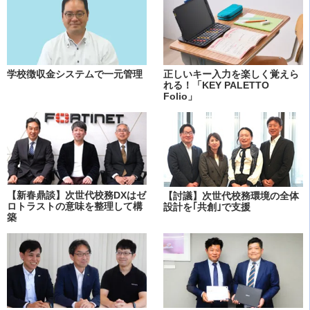
学校徴収金システムで一元管理
正しいキー入力を楽しく覚えら
れる！「KEY PALETTO
Folio」
【新春鼎談】次世代校務DXはゼ
【討議】次世代校務環境の全体
ロトラストの意味を整理して構
設計を｢共創｣で支援
築