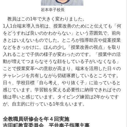
岩本幸子校長
教員はこの1年で大きく変わりました。
1人1台端末導入当初は、授業改善のためにと伝えても「何
をどうすれば良いのかわからない」という雰囲気で、前向
きとはいえないものでした。ところが指導助言や提案授業
などをきっかけに、ほんの少し「授業改善の視点」を取り
入れることで子供の様子が変わったのです。「授業中の活
動が増えてつまらなそうな顔をしている子がいなくなる」
ことで授業変革への意欲が高まり、端末を活用した日々の
チャレンジを共有しながら切磋琢磨しているところです。
日々、学校目標「自ら考え、やり抜く子」に迫っていると
感じています。学習観を変える必要性に納得できればその
後は早いと感じています。タイピング練習は2年からです
が、自主的に行っている1年生もいます。
全教職員研修会を年４回実施
吉田町教育委員会 平井奉子指導主事