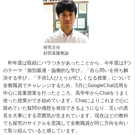
研究主任
杉田直隆教諭
昨年度は取組にバラつきがあったことから、今年度は3つ
のテーマ「個別最適・協働的な学び」「自ら問いを持ち解
決する学び」「子供1人ひとりが忙しくなる授業」について
全教職員でチャレンジするため、5月にGoogleChat活用を
中心に提案授業を行ったところ、高学年からChatをうまく
使った授業ができ始めています。Chatによりこれまで心に
留めていた疑問や感想を発信できるようになり、互いの意
見を大事にする雰囲気が生まれています。現在はどの教科
でも探究のサイクルを意識して全教職員が同じ方向を向い
て取り組んでいると感じています。