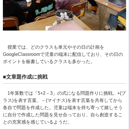
授業では、どのクラスも単元やその日の計画を
GoogleClassroom
で児童の端末に配信しており、その日の
ポイントを板書しているクラスも多かった。
■文章題作成に挑戦
1
年算数では「
5+2－3
」の式になる問題作りに挑戦。
+
(
プ
ラス
)
を表す言葉、
－
(
マイナス
)
を表す言葉を共有してから
各自で問題を作成した。児童は端末を持ち寄って嬉しそう
に自分で作成した問題を見せ合っており、自ら創造するこ
との充実感を感じているようだ。