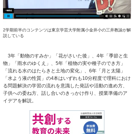
2学期前半のコンテンツは東京学芸大学附属小金井小の三井教諭が解
説している
3
年「動物のすみか」「花がさいた後」、
4
年「季節と生
物」「雨水のゆくえ」、
5
年「植物の実や種子のでき方」
「流れる水のはたらきと土地の変化」、
6
年「月と太陽」
「水よう液の性質」の
4
本はいずれも
10
分程度で理科におけ
る問題解決の学習の流れを意識した発話や活動の進め方、
子供への委ね方、話し合いのきっかけ作り、授業準備のア
イデアを解説。