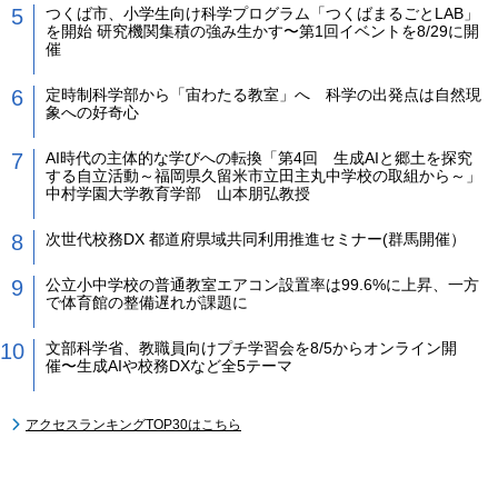
つくば市、小学生向け科学プログラム「つくばまるごとLAB」
を開始 研究機関集積の強み生かす〜第1回イベントを8/29に開
催
定時制科学部から「宙わたる教室」へ 科学の出発点は自然現
象への好奇心
AI時代の主体的な学びへの転換「第4回 生成AIと郷土を探究
する自立活動～福岡県久留米市立田主丸中学校の取組から～」
中村学園大学教育学部 山本朋弘教授
次世代校務DX 都道府県域共同利用推進セミナー(群馬開催）
公立小中学校の普通教室エアコン設置率は99.6%に上昇、一方
で体育館の整備遅れが課題に
文部科学省、教職員向けプチ学習会を8/5からオンライン開
催〜生成AIや校務DXなど全5テーマ
アクセスランキングTOP30はこちら