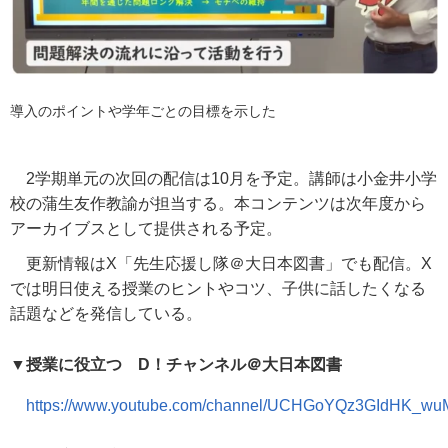
導入のポイントや学年ごとの目標を示した
2
学期単元の次回の配信は
10
月を予定。講師は小金井小学
校の蒲生友作教諭が担当する。本コンテンツは次年度から
アーカイブスとして提供される予定。
更新情報は
X
「先生応援し隊＠大日本図書」でも配信。
X
では明日使える授業のヒントやコツ、子供に話したくなる
話題などを発信している。
▼授業に役立つ
D
！チャンネル＠大日本図書
https://www.youtube.com/channel/UCHGoYQz3GIdHK_wu