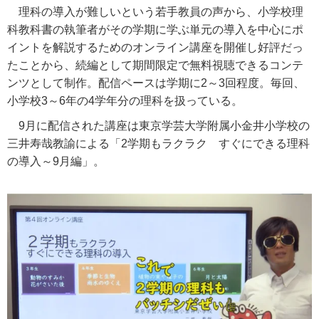
理科の導入が難しいという若手教員の声から、小学校理
科教科書の執筆者がその学期に学ぶ単元の導入を中心にポ
イントを解説するためのオンライン講座を開催し好評だっ
たことから、続編として期間限定で無料視聴できるコンテ
ンツとして制作。配信ペースは学期に
2
～
3
回程度。毎回、
小学校
3
～
6
年の
4
学年分の理科を扱っている。
9
月に配信された講座は東京学芸大学附属小金井小学校の
三井寿哉教諭による「
2
学期もラクラク すぐにできる理科
の導入～
9
月編」。