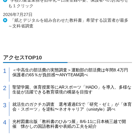
学校の集金業務を効率化～口座登録不要、保護者へのお知らせ
も１クリック
2026年7月27日
「紙とデジタルを組み合わせた教科書」希望する設置者が最多
～文科省調査
アクセスTOP10
＜中高生の部活費の実態調査＞運動部の部活費は年間8.4万円
保護者の65％が負担感〜ANYTEAM調べ
聖望学園、体育授業等にARスポーツ「HADO」を導入、多様な
生徒が活躍できる教育環境の構築を目指す
就活生のガクチカ調査 選考通過ESで「研究・ゼミ」が「体育
会・スポーツ」を逆転〜ネオキャリア（unistyle）調べ
光村図書出版「教科書のひみつ展」8/6-11に日本橋三越で開
催 懐かしの国語教科書や表紙の工夫を紹介