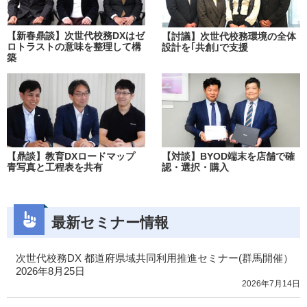
【新春鼎談】次世代校務DXはゼ
【討議】次世代校務環境の全体
ロトラストの意味を整理して構
設計を｢共創｣で支援
築
【鼎談】教育DXロードマップ
【対談】BYOD端末を店舗で確
青写真と工程表を共有
認・選択・購入
最新セミナー情報
次世代校務DX 都道府県域共同利用推進セミナー(群馬開催）
2026年8月25日
2026年7月14日