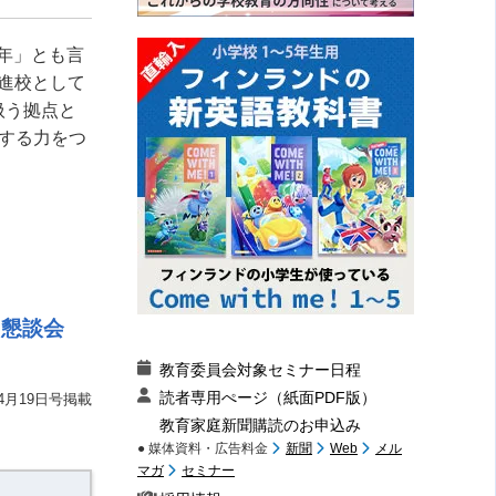
元年」とも言
先進校として
扱う拠点と
する力をつ
る懇談会
教育委員会対象セミナー日程
読者専用ぺージ（紙面PDF版）
4月19日号掲載
教育家庭新聞購読のお申込み
● 媒体資料・広告料金
新聞
Web
メル
マガ
セミナー