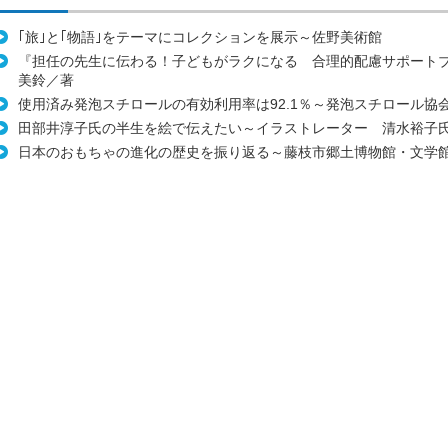
｢旅｣と｢物語｣をテーマにコレクションを展示～佐野美術館
『担任の先生に伝わる！子どもがラクになる 合理的配慮サポート
美鈴／著
使用済み発泡スチロールの有効利用率は92.1％～発泡スチロール協
田部井淳子氏の半生を絵で伝えたい～イラストレーター 清水裕子
日本のおもちゃの進化の歴史を振り返る～藤枝市郷土博物館・文学