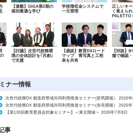
的
【連載】GIGA第2期の
学校徴収金システムで
正しいキー
也
個別最適な学び
一元管理
く覚えられ
PALETTO 
校
【討議】次世代校務環
【鼎談】教育DXロード
【対談】B
の
境の全体設計を｢共創｣
マップ 青写真と工程
舗で確認・
で支援
表を共有
ミナー情報
次世代校務DX 都道府県域共同利用推進セミナー(群馬開催） 2026年
次世代校務DX 都道府県域共同利用推進セミナー(奈良開催） 2026年
【第130回教育委員会対象セミナー】＜東京開催＞ 2026年7月8日
記事