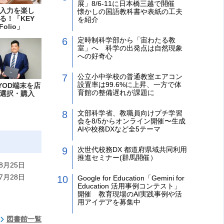
展」8/6-11に日本橋三越で開催
入力を楽し
懐かしの国語教科書や表紙の工夫
る！「KEY
を紹介
Folio」
定時制科学部から「宙わたる教
室」へ 科学の出発点は自然現象
への好奇心
公立小中学校の普通教室エアコン
設置率は99.6%に上昇、一方で体
YOD端末を店
育館の整備遅れが課題に
選択・購入
文部科学省、教職員向けプチ学習
会を8/5からオンライン開催〜生成
AIや校務DXなど全5テーマ
次世代校務DX 都道府県域共同利用
推進セミナー(群馬開催）
8月25日
7月28日
Google for Education「Gemini for
Education 活用事例コンテスト」
開催 教育現場のAI実践事例や活
用アイデアを募集中
図書館一覧