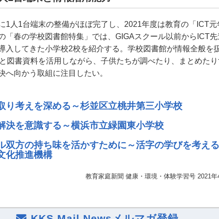
に1人1台端末の整備がほぼ完了し、2021年度は教育の「ICT
の「春の学校図書館特集」では、GIGAスクール以前からICT
導入してきた小学校2校を紹介する。学校図書館が情報全般を
末と図書資料を活用しながら、子供たちが調べたり、まとめたり
決へ向かう取組に注目したい。
取り考えを深める～杉並区立桃井第三小学校
解決を意識する～横浜市立緑園東小学校
ル双方の持ち味を活かすために～活字の学びを考え
文化推進機構
教育家庭新聞 健康・環境・体験学習号 2021年
KKS Mail Newsメルマガ登録