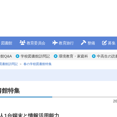
図書館
教育委員会
教育旅行
整備
募集
館Q&A
学校図書館訪問記
環境教育・家庭科
中高生の読
図書館訪問記
春の学校図書館特集
書館特集
2
人1台端末と情報活用能力