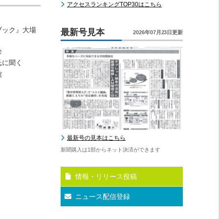
アクセスランキングTOP30はこちら
ブック』大場
最新号見本
2026年07月23日更新
会
氏に聞く
館
最新号の見本はこちら
新聞購入は1部からネット決済ができます
情報・リリース投稿
ニュース配信登録