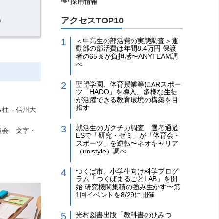
採用情報
アクセスTOP10
）
＜中高生の部活費の実態調査＞運
動部の部活費は年間8.4万円 保護
者の65％が負担感〜ANYTEAM調
べ
聖望学園、体育授業等にARスポー
ツ「HADO」を導入、多様な生徒
が活躍できる教育環境の構築を目
指す
る柱～信州大
就活生のガクチカ調査 選考通過
談会 文字・
ESで「研究・ゼミ」が「体育会・
スポーツ」を逆転〜ネオキャリア
（unistyle）調べ
つくば市、小学生向け科学プログ
ラム「つくばまるごとLAB」を開
始 研究機関集積の強み生かす〜第
1回イベントを8/29に開催
光村図書出版「教科書のひみつ