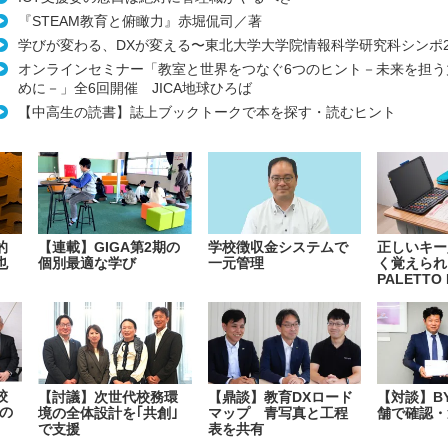
『STEAM教育と俯瞰力』赤堀侃司／著
学びが変わる、DXが変える〜東北大学大学院情報科学研究科シンポ2/
オンラインセミナー「教室と世界をつなぐ6つのヒント－未来を担う
めに－」全6回開催 JICA地球ひろば
【中高生の読書】誌上ブックトークで本を探す・読むヒント
的
【連載】GIGA第2期の
学校徴収金システムで
正しいキー
也
個別最適な学び
一元管理
く覚えられ
PALETTO 
校
【討議】次世代校務環
【鼎談】教育DXロード
【対談】B
の
境の全体設計を｢共創｣
マップ 青写真と工程
舗で確認・
で支援
表を共有