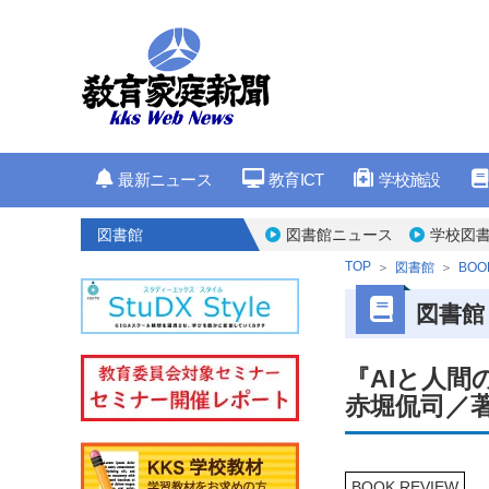
最新ニュース
教育ICT
学校施設
図書館
図書館ニュース
学校図書
TOP
図書館
BOO
図書館
『AIと人間
赤堀侃司／
BOOK REVIEW