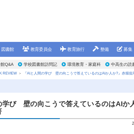
図書館
教育委員会
教育旅行
整備
募集
館Q&A
学校図書館訪問記
環境教育・家庭科
中高生の読
K REVIEW
『AIと人間の学び 壁の向こうで答えているのはAIか人か?』赤堀侃
の学び 壁の向こうで答えているのはAIか
著