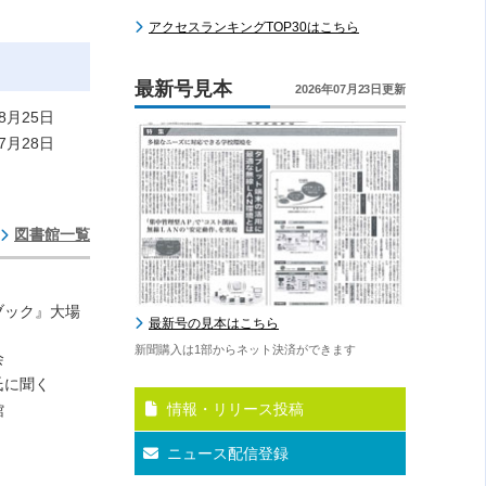
アクセスランキングTOP30はこちら
最新号見本
2026年07月23日更新
8月25日
7月28日
図書館一覧
ブック』大場
最新号の見本はこちら
新聞購入は1部からネット決済ができます
会
氏に聞く
情報・リリース投稿
館
ニュース配信登録