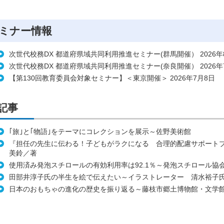
ミナー情報
次世代校務DX 都道府県域共同利用推進セミナー(群馬開催） 2026年
次世代校務DX 都道府県域共同利用推進セミナー(奈良開催） 2026年
【第130回教育委員会対象セミナー】＜東京開催＞ 2026年7月8日
記事
｢旅｣と｢物語｣をテーマにコレクションを展示～佐野美術館
『担任の先生に伝わる！子どもがラクになる 合理的配慮サポート
美鈴／著
使用済み発泡スチロールの有効利用率は92.1％～発泡スチロール協
田部井淳子氏の半生を絵で伝えたい～イラストレーター 清水裕子
日本のおもちゃの進化の歴史を振り返る～藤枝市郷土博物館・文学