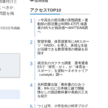
採用情報
関連付けと
くべきか、
アクセスTOP10
問題を掲
＜中高生の部活費の実態調査＞運
動部の部活費は年間8.4万円 保護
者の65％が負担感〜ANYTEAM調
2年5月2日号掲載
べ
聖望学園、体育授業等にARスポー
ツ「HADO」を導入、多様な生徒
が活躍できる教育環境の構築を目
指す
就活生のガクチカ調査 選考通過
ESで「研究・ゼミ」が「体育会・
）
スポーツ」を逆転〜ネオキャリア
（unistyle）調べ
光村図書出版「教科書のひみつ
展」8/6-11に日本橋三越で開催
懐かしの国語教科書や表紙の工夫
を紹介
つくば市、小学生向け科学プログ