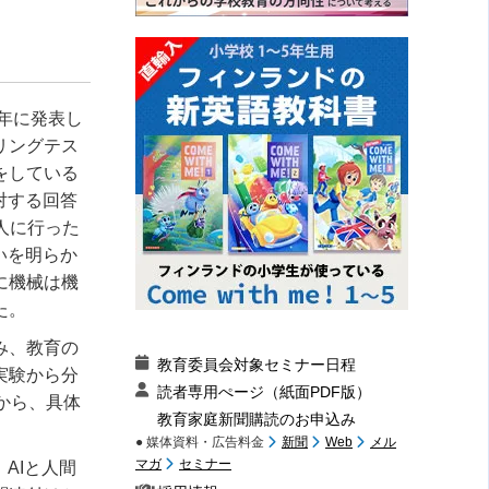
0年に発表し
リングテス
をしている
対する回答
人に行った
いを明らか
に機械は機
た。
み、教育の
教育委員会対象セミナー日程
実験から分
読者専用ぺージ（紙面PDF版）
から、具体
教育家庭新聞購読のお申込み
● 媒体資料・広告料金
新聞
Web
メル
マガ
セミナー
AIと人間