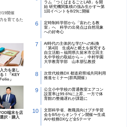
ラム「つくばまるごとLAB」を開
始 研究機関集積の強み生かす〜第
1回イベントを8/29に開催
19開催
力を育てるた
定時制科学部から「宙わたる教
室」へ 科学の出発点は自然現象
への好奇心
AI時代の主体的な学びへの転換
「第4回 生成AIと郷土を探究する
自立活動～福岡県久留米市立田主
丸中学校の取組から～」中村学園
大学教育学部 山本朋弘教授
入力を楽し
次世代校務DX 都道府県域共同利用
る！「KEY
推進セミナー(群馬開催）
Folio」
公立小中学校の普通教室エアコン
設置率は99.6%に上昇、一方で体
育館の整備遅れが課題に
文部科学省、教職員向けプチ学習
YOD端末を店
会を8/5からオンライン開催〜生成
選択・購入
AIや校務DXなど全5テーマ