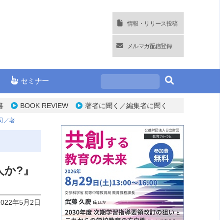
情報・リリース投稿
メルマガ配信登録
セミナー
書
BOOK REVIEW
著者に聞く／編集者に聞く
司／著
人か?』
2022年5月2日