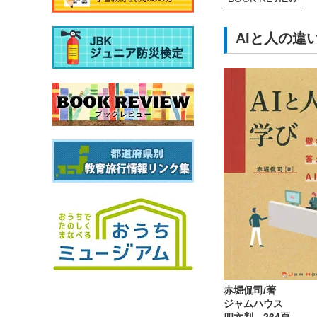
AIと人の違
赤堀侃司/著
ジャムハウス