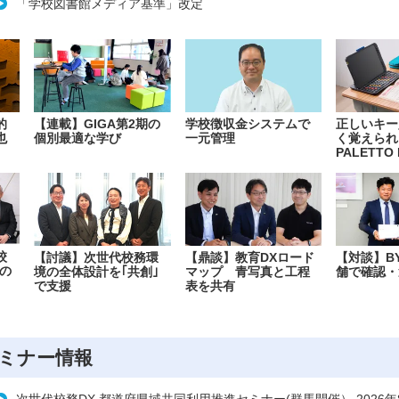
「学校図書館メディア基準」改定
的
【連載】GIGA第2期の
学校徴収金システムで
正しいキー
也
個別最適な学び
一元管理
く覚えられ
PALETTO 
校
【討議】次世代校務環
【鼎談】教育DXロード
【対談】B
の
境の全体設計を｢共創｣
マップ 青写真と工程
舗で確認・
で支援
表を共有
ミナー情報