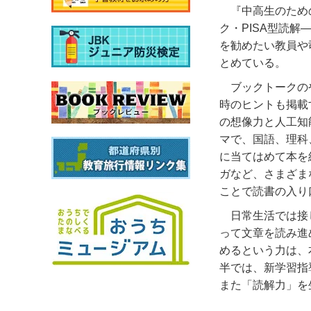
『中高生のため
ク・PISA型読解
を勧めたい教員や
とめている。
ブックトークの
時のヒントも掲載
の想像力と人工知能
マで、国語、理科
に当てはめて本を
ガなど、さまざま
ことで読書の入り
日常生活では接
って文章を読み進
めるという力は、
半では、新学習指
また「読解力」を