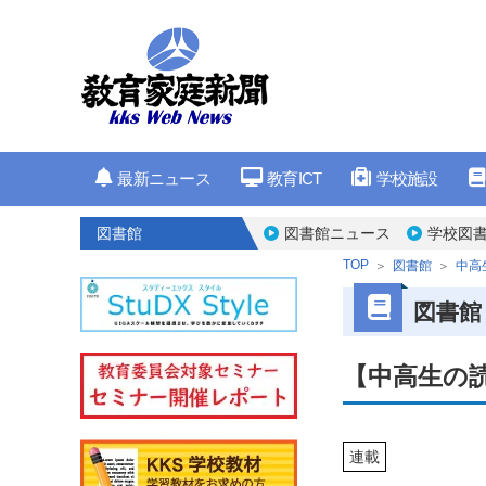
最新ニュース
教育ICT
学校施設
図書館
図書館ニュース
学校図書
TOP
図書館
中高
図書館
【中高生の
連載