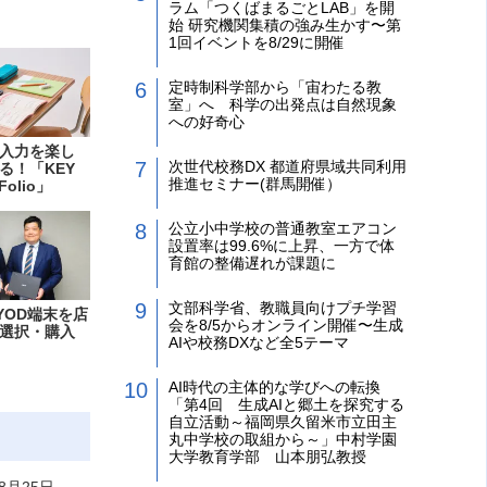
ラム「つくばまるごとLAB」を開
始 研究機関集積の強み生かす〜第
1回イベントを8/29に開催
定時制科学部から「宙わたる教
室」へ 科学の出発点は自然現象
への好奇心
入力を楽し
次世代校務DX 都道府県域共同利用
る！「KEY
推進セミナー(群馬開催）
Folio」
公立小中学校の普通教室エアコン
設置率は99.6%に上昇、一方で体
育館の整備遅れが課題に
文部科学省、教職員向けプチ学習
YOD端末を店
会を8/5からオンライン開催〜生成
選択・購入
AIや校務DXなど全5テーマ
AI時代の主体的な学びへの転換
「第4回 生成AIと郷土を探究する
自立活動～福岡県久留米市立田主
丸中学校の取組から～」中村学園
大学教育学部 山本朋弘教授