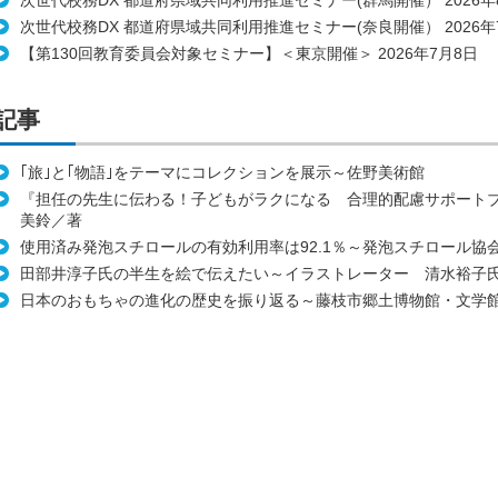
次世代校務DX 都道府県域共同利用推進セミナー(群馬開催） 2026年
次世代校務DX 都道府県域共同利用推進セミナー(奈良開催） 2026年
【第130回教育委員会対象セミナー】＜東京開催＞ 2026年7月8日
記事
｢旅｣と｢物語｣をテーマにコレクションを展示～佐野美術館
『担任の先生に伝わる！子どもがラクになる 合理的配慮サポート
美鈴／著
使用済み発泡スチロールの有効利用率は92.1％～発泡スチロール協
田部井淳子氏の半生を絵で伝えたい～イラストレーター 清水裕子
日本のおもちゃの進化の歴史を振り返る～藤枝市郷土博物館・文学