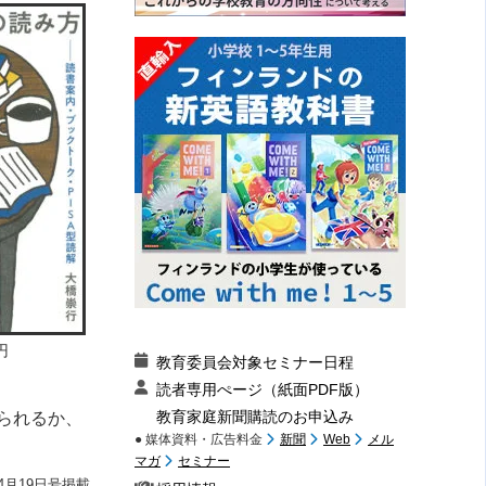
円
教育委員会対象セミナー日程
読者専用ぺージ（紙面PDF版）
教育家庭新聞購読のお申込み
られるか、
● 媒体資料・広告料金
新聞
Web
メル
マガ
セミナー
4月19日号掲載