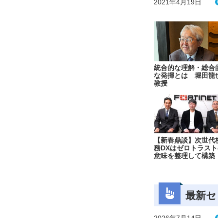
2021年4月19日
統合的な理解・総合
な発揮とは 堀田龍
教授
【新春鼎談】次世代
務DXはゼロトラスト
意味を整理して構築
最新セ