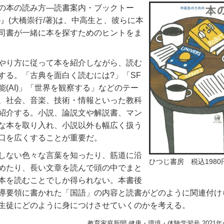
の本の読み方―読書案内・ブックトー
―』(大橋崇行/著)は、中高生と、彼らに本
司書が一緒に本を探すためのヒントをま
やり方に従って本を紹介しながら、読む
する。「古典を面白く読むには?」「SF
(AI)」「世界を観察する」などのテー
、社会、音楽、技術・情報といった教科
紹介する。小説、論説文や解説書、マン
な本を取り入れ、小説以外も幅広く扱う
口を広くすることが重要だ。
しない色々な言葉を知ったり、筋道に沿
ひつじ書房 税込1980
めたり、長い文章を読んで頭の中でまと
本を読むことでしか得られない。本書後
導要領に書かれた「国語」の内容と読書がどのように関連付け
生徒にどのように身につけさせていくのかを考える。
教育家庭新聞 健康・環境・体験学習号 2021年