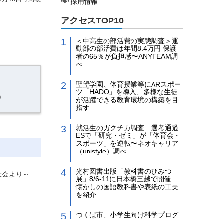
採用情報
アクセスTOP10
＜中高生の部活費の実態調査＞運
動部の部活費は年間8.4万円 保護
者の65％が負担感〜ANYTEAM調
べ
聖望学園、体育授業等にARスポー
ツ「HADO」を導入、多様な生徒
）
が活躍できる教育環境の構築を目
指す
就活生のガクチカ調査 選考通過
ESで「研究・ゼミ」が「体育会・
スポーツ」を逆転〜ネオキャリア
（unistyle）調べ
光村図書出版「教科書のひみつ
大会より～
展」8/6-11に日本橋三越で開催
懐かしの国語教科書や表紙の工夫
を紹介
つくば市、小学生向け科学プログ