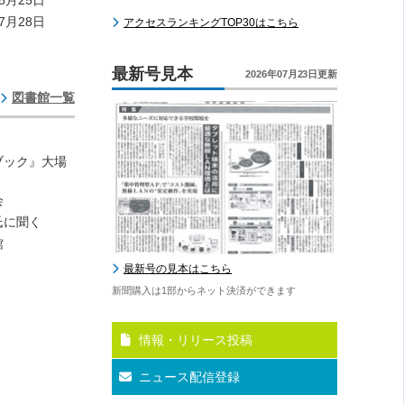
8月25日
7月28日
アクセスランキングTOP30はこちら
最新号見本
2026年07月23日更新
図書館一覧
ブック』大場
会
氏に聞く
館
最新号の見本はこちら
新聞購入は1部からネット決済ができます
情報・リリース投稿
ニュース配信登録