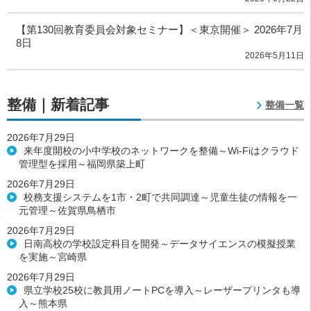
【第130回教育委員会対象セミナー】＜東京開催＞ 2026年7月
8日
2026年5月11日
整備｜新着記事
整備一覧
2026年7月29日
来年度開校の小中学校のネットワークを整備～Wi-Fiはクラウド
管理型を採用～福岡県築上町
2026年7月29日
校務支援システムを1市・2町で共同調達～児童生徒の情報を一
元管理～佐賀県鳥栖市
2026年7月29日
日南高校の学校設定科目を開発～データサイエンスの模擬授業
を実施～宮崎県
2026年7月29日
県立学校25校に教員用ノートPCを導入～レーザープリンタも導
入～熊本県