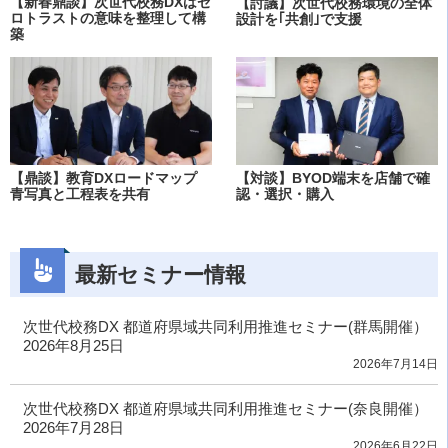
【新春鼎談】次世代校務DXはゼ
【討議】次世代校務環境の全体
ロトラストの意味を整理して構
設計を｢共創｣で支援
築
【鼎談】教育DXロードマップ
【対談】BYOD端末を店舗で確
青写真と工程表を共有
認・選択・購入
最新セミナー情報
次世代校務DX 都道府県域共同利用推進セミナー(群馬開催）
2026年8月25日
2026年7月14日
次世代校務DX 都道府県域共同利用推進セミナー(奈良開催）
2026年7月28日
2026年6月22日