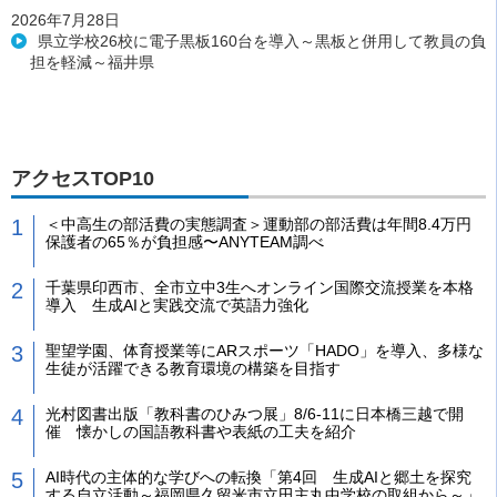
2026年7月28日
県立学校26校に電子黒板160台を導入～黒板と併用して教員の負
担を軽減～福井県
アクセスTOP10
＜中高生の部活費の実態調査＞運動部の部活費は年間8.4万円
保護者の65％が負担感〜ANYTEAM調べ
千葉県印西市、全市立中3生へオンライン国際交流授業を本格
導入 生成AIと実践交流で英語力強化
聖望学園、体育授業等にARスポーツ「HADO」を導入、多様な
生徒が活躍できる教育環境の構築を目指す
光村図書出版「教科書のひみつ展」8/6-11に日本橋三越で開
催 懐かしの国語教科書や表紙の工夫を紹介
AI時代の主体的な学びへの転換「第4回 生成AIと郷土を探究
する自立活動～福岡県久留米市立田主丸中学校の取組から～」