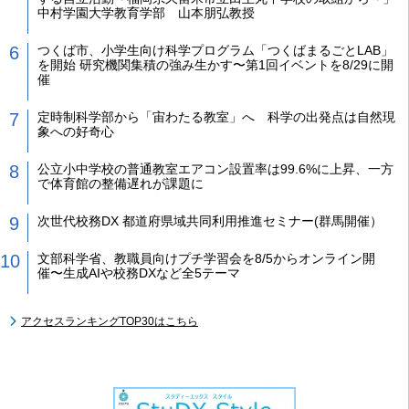
中村学園大学教育学部 山本朋弘教授
つくば市、小学生向け科学プログラム「つくばまるごとLAB」
を開始 研究機関集積の強み生かす〜第1回イベントを8/29に開
催
定時制科学部から「宙わたる教室」へ 科学の出発点は自然現
象への好奇心
公立小中学校の普通教室エアコン設置率は99.6%に上昇、一方
で体育館の整備遅れが課題に
次世代校務DX 都道府県域共同利用推進セミナー(群馬開催）
文部科学省、教職員向けプチ学習会を8/5からオンライン開
催〜生成AIや校務DXなど全5テーマ
アクセスランキングTOP30はこちら