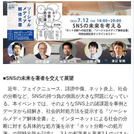
■SNSの未来を著者を交えて展望
近年、フェイクニュース、誹謗中傷、ネット炎上、社会
の分断など、
SNS
の持つ負の側面が大きな問題になってい
る。本イベントでは、そのような
SNS
上の諸課題を事例と
データから紐解き、社会的対処方法を提示する『ソーシャ
ルメディア解体全書』と、インターネットによる社会の分
断に対する具体的な処方箋を示す『ネット分断への処方
箋』の同時出版を記念し、
3
人の有識者と著者
2
人のパネル