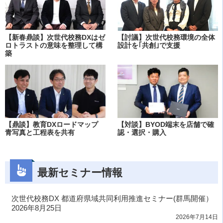
【新春鼎談】次世代校務DXはゼ
【討議】次世代校務環境の全体
ロトラストの意味を整理して構
設計を｢共創｣で支援
築
【鼎談】教育DXロードマップ
【対談】BYOD端末を店舗で確
青写真と工程表を共有
認・選択・購入
最新セミナー情報
次世代校務DX 都道府県域共同利用推進セミナー(群馬開催）
2026年8月25日
2026年7月14日