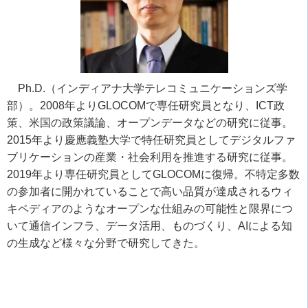
Ph.D.（インディアナ大学テレコミュニケーションズ学
部）。
2008
年より
GLOCOM
で専任研究員となり、
ICT
政
策、米国の政策議論、オープンデータなどの研究に従事。
2015
年より慶應義塾大学で特任研究員としてデジタルファ
ブリケーションの産業・社会利用を推進する研究に従事。
2019
年より専任研究員として
GLOCOM
に復帰。不特定多数
の参加者に開かれていることで高い品質が達成されるウィ
キペディアのようなオープンな仕組みの可能性と限界につ
いて通信インフラ、データ活用、ものづくり、
AI
による知
の生成など様々な分野で研究してきた。