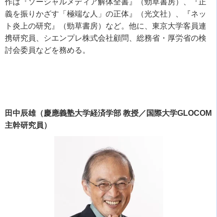
作は『ソーシャルメディア解体全書』（勁草書房）、『正
義を振りかざす「極端な人」の正体』（光文社）、『ネッ
ト炎上の研究』（勁草書房）など。他に、東京大学客員連
携研究員、シエンプレ株式会社顧問、総務省・厚労省の検
討会委員などを務める。
田中辰雄（慶應義塾大学経済学部 教授／国際大学GLOCOM
主幹研究員）