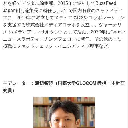
どを経てデジタル編集部。
2015
年に退社して
BuzzFeed
Japan
創刊編集長に就任し、
3
年で国内有数のネットメディ
アに。
2019
年に独立してメディアの
DX
やコラボレーション
を支援する株式会社メディアコラボを設立し、ジャーナリ
スト
/
メディアコンサルタントとして活動。
2020
年に
Google
ニュースラボティーチングフェローに就任。その他の主な
役職にファクトチェック・イニシアティブ理事など。
モデレーター：渡辺智暁（国際大学GLOCOM 教授・主幹研
究員）