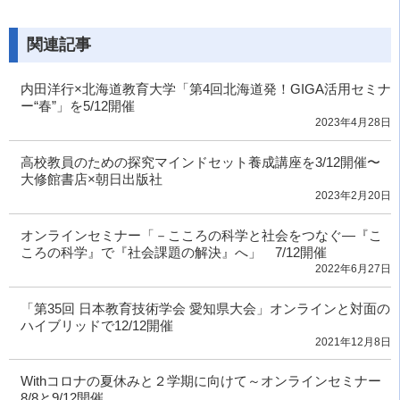
関連記事
内田洋行×北海道教育大学「第4回北海道発！GIGA活用セミナ
ー“春”」を5/12開催
2023年4月28日
高校教員のための探究マインドセット養成講座を3/12開催〜
大修館書店×朝日出版社
2023年2月20日
オンラインセミナー「－こころの科学と社会をつなぐ―『こ
ころの科学』で『社会課題の解決』へ」 7/12開催
2022年6月27日
「第35回 日本教育技術学会 愛知県大会」オンラインと対面の
ハイブリッドで12/12開催
2021年12月8日
Withコロナの夏休みと２学期に向けて～オンラインセミナー
8/8と9/12開催