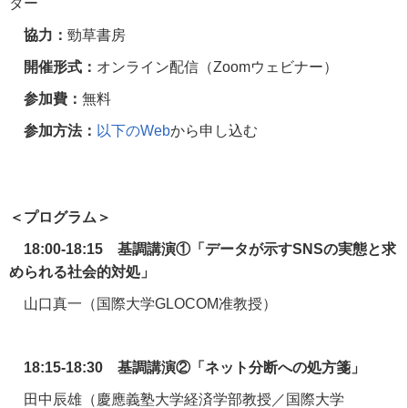
ター
協力：
勁草書房
開催形式：
オンライン配信（
Zoom
ウェビナー）
参加費：
無料
参加方法：
以下の
Web
から申し込む
＜プログラム＞
18:00-18:15 基調講演①「データが示すSNSの実態と求
められる社会的対処」
山口真一（国際大学
GLOCOM
准教授）
18:15-18:30 基調講演②「ネット分断への処方箋」
田中辰雄（慶應義塾大学経済学部教授／国際大学