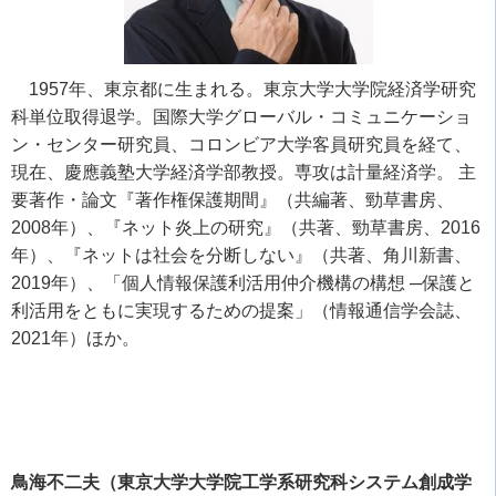
1957年、東京都に生まれる。東京大学大学院経済学研究
科単位取得退学。国際大学グローバル・コミュニケーショ
ン・センター研究員、コロンビア大学客員研究員を経て、
現在、慶應義塾大学経済学部教授。専攻は計量経済学。 主
要著作・論文『著作権保護期間』（共編著、勁草書房、
2008
年）、『ネット炎上の研究』（共著、勁草書房、
2016
年）、『ネットは社会を分断しない』（共著、角川新書、
2019
年）、「個人情報保護利活用仲介機構の構想
─
保護と
利活用をともに実現するための提案」（情報通信学会誌、
2021
年）ほか。
鳥海不二夫（東京大学大学院工学系研究科システム創成学