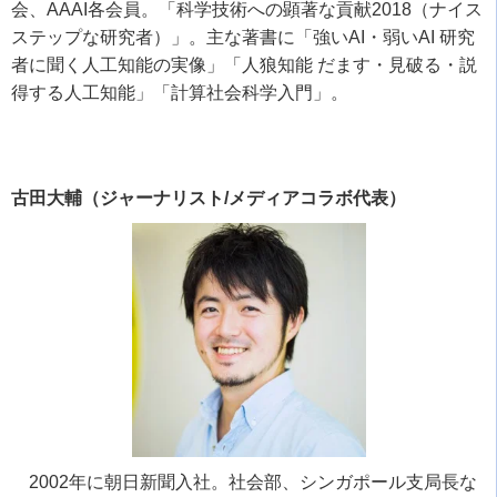
会、
AAAI
各会員。「科学技術への顕著な貢献
2018
（ナイス
ステップな研究者）」。主な著書に「強い
AI
・弱い
AI
研究
者に聞く人工知能の実像」「人狼知能 だます・見破る・説
得する人工知能」「計算社会科学入門」。
古田大輔（ジャーナリスト/メディアコラボ代表）
2002年に朝日新聞入社。社会部、シンガポール支局長な