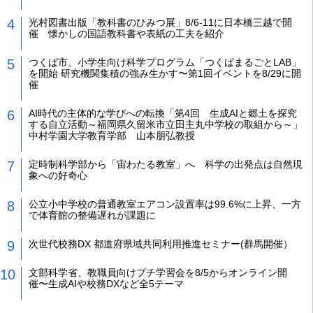
光村図書出版「教科書のひみつ展」8/6-11に日本橋三越で開
催 懐かしの国語教科書や表紙の工夫を紹介
つくば市、小学生向け科学プログラム「つくばまるごとLAB」
を開始 研究機関集積の強み生かす〜第1回イベントを8/29に開
催
AI時代の主体的な学びへの転換「第4回 生成AIと郷土を探究
する自立活動～福岡県久留米市立田主丸中学校の取組から～」
中村学園大学教育学部 山本朋弘教授
定時制科学部から「宙わたる教室」へ 科学の出発点は自然現
象への好奇心
公立小中学校の普通教室エアコン設置率は99.6%に上昇、一方
で体育館の整備遅れが課題に
次世代校務DX 都道府県域共同利用推進セミナー(群馬開催）
文部科学省、教職員向けプチ学習会を8/5からオンライン開
催〜生成AIや校務DXなど全5テーマ