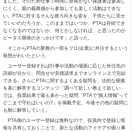
ました。そのため仕事で時間に余裕がない保護者は参加し
にくく、親の義務感から参加しても楽しく活動はできな
い。PTAに対するそんな後ろ向きな姿を、子供たちに見せ
ていいのだろうか。このままではいつか、PTAは存続でき
なくなるのではないか、何とかしなければ、と思ったのが
ピータス開発のきっかけです」と語った。
そこからPTAの業務の一部をプロ(企業)に外注するという
発想がわいたという。
ユーザー登録すれば行事や活動の場面に応じた外注先の
詳細が分かり、問合せや見積請求までオンライン上で完結
できる。さらにPTAに関するよくある疑問を、法的な根拠
を基に解答するコンテンツ「調べて欲しい教えて欲しい」
では、投票結果で最も多かった疑問「PTAで“個人情報”って
どこまで守ればいいの?」を掲載予定。今後その他の疑問に
も順に解答していく。
PTA側のユーザー登録は無料なので、役員内で登録し情
報を共有しておくことで、新たな活動のアイデアや困り事