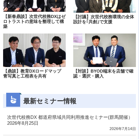
【新春鼎談】次世代校務DXはゼ
【討議】次世代校務環境の全体
ロトラストの意味を整理して構
設計を｢共創｣で支援
築
【鼎談】教育DXロードマップ
【対談】BYOD端末を店舗で確
青写真と工程表を共有
認・選択・購入
最新セミナー情報
次世代校務DX 都道府県域共同利用推進セミナー(群馬開催）
2026年8月25日
2026年7月14日