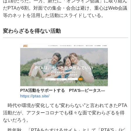
は1割だった。一方、新たに「オンライン会議」に取り組ん
だPTAが6割。対面での集会・会合は避け、重心はWeb会議
等のネットを活用した活動にスライドしている。
変わらざるを得ない活動
PTA活動をサポートする PTA’S―ピータス―
https://ptas.site/
時代や環境が変化しても“変わらない”と言われてきたPTA
活動だが、アフターコロナでも様々な面で変わらざるを得
ないだろう。
昨年秋、「PTAをたすけるサイト」として「PTA’S」(ピ