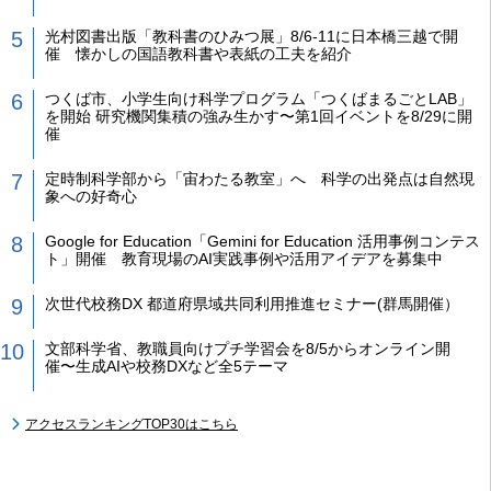
光村図書出版「教科書のひみつ展」8/6-11に日本橋三越で開
催 懐かしの国語教科書や表紙の工夫を紹介
つくば市、小学生向け科学プログラム「つくばまるごとLAB」
を開始 研究機関集積の強み生かす〜第1回イベントを8/29に開
催
定時制科学部から「宙わたる教室」へ 科学の出発点は自然現
象への好奇心
Google for Education「Gemini for Education 活用事例コンテス
ト」開催 教育現場のAI実践事例や活用アイデアを募集中
次世代校務DX 都道府県域共同利用推進セミナー(群馬開催）
文部科学省、教職員向けプチ学習会を8/5からオンライン開
催〜生成AIや校務DXなど全5テーマ
アクセスランキングTOP30はこちら