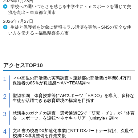
2026年7月28日
学校への通いづらさを感じる中学生に～ｅスポーツを通じて交
流を創出～東京都立川市
2026年7月27日
生徒と保護者を対象に情報モラル講演を実施～SNSの安全な使
い方を伝える～福島県喜多方市
アクセスTOP10
＜中高生の部活費の実態調査＞運動部の部活費は年間8.4万円
保護者の65％が負担感〜ANYTEAM調べ
聖望学園、体育授業等にARスポーツ「HADO」を導入、多様な
生徒が活躍できる教育環境の構築を目指す
就活生のガクチカ調査 選考通過ESで「研究・ゼミ」が「体育
会・スポーツ」を逆転〜ネオキャリア（unistyle）調べ
文科省の校務DX加速化事業にNTT DXパートナー採択、次世代
校務DX環境整備を伴走支援