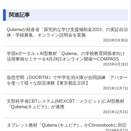
関連記事
Qubenaが経産省「探究的な学び支援補助金2023」の実証自治
体・学校募集、オンライン説明会を実施
2023年5月30日
学習eポータル＋AI型教材「Qubena」の学校教育関係者向け
活用事例セミナーを4月24日オンライン開催〜COMPASS
2023年4月19日
仮想空間（DOORTM）で中学生消火隊が合同訓練 アバター
を使って様々な防災体験【東京都足立区】
2021年12月7日
文部科学省CBTシステム(MEXCBT：メクビット)にAI型教材
「Qubena(キュビナ)」が連携
2021年12月3日
タブレット教材「Qubena (キュビナ) 」がChromebookに対応
2019年6月7日