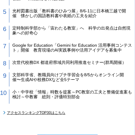
光村図書出版「教科書のひみつ展」8/6-11に日本橋三越で開
催 懐かしの国語教科書や表紙の工夫を紹介
定時制科学部から「宙わたる教室」へ 科学の出発点は自然現
象への好奇心
Google for Education「Gemini for Education 活用事例コンテス
ト」開催 教育現場のAI実践事例や活用アイデアを募集中
次世代校務DX 都道府県域共同利用推進セミナー(群馬開催）
文部科学省、教職員向けプチ学習会を8/5からオンライン開
催〜生成AIや校務DXなど全5テーマ
小・中学校「情報」時数を提案～PC教室の工夫と整備促進案も
検討～中教審 総則・評価特別部会
アクセスランキングTOP30はこちら