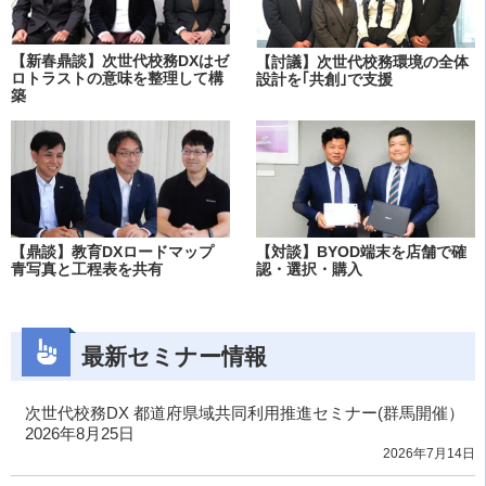
【新春鼎談】次世代校務DXはゼ
【討議】次世代校務環境の全体
ロトラストの意味を整理して構
設計を｢共創｣で支援
築
【鼎談】教育DXロードマップ
【対談】BYOD端末を店舗で確
青写真と工程表を共有
認・選択・購入
最新セミナー情報
次世代校務DX 都道府県域共同利用推進セミナー(群馬開催）
2026年8月25日
2026年7月14日