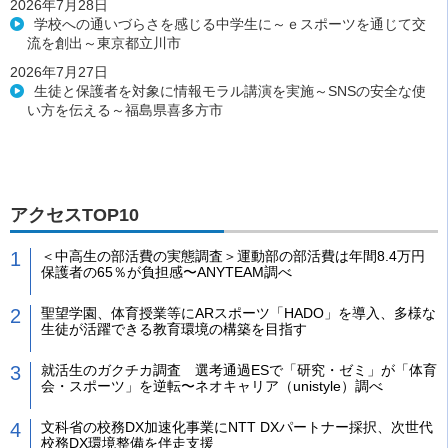
2026年7月28日
学校への通いづらさを感じる中学生に～ｅスポーツを通じて交
流を創出～東京都立川市
2026年7月27日
生徒と保護者を対象に情報モラル講演を実施～SNSの安全な使
い方を伝える～福島県喜多方市
アクセスTOP10
＜中高生の部活費の実態調査＞運動部の部活費は年間8.4万円
保護者の65％が負担感〜ANYTEAM調べ
聖望学園、体育授業等にARスポーツ「HADO」を導入、多様な
生徒が活躍できる教育環境の構築を目指す
就活生のガクチカ調査 選考通過ESで「研究・ゼミ」が「体育
会・スポーツ」を逆転〜ネオキャリア（unistyle）調べ
文科省の校務DX加速化事業にNTT DXパートナー採択、次世代
校務DX環境整備を伴走支援