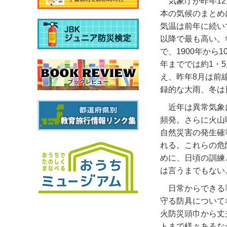
気象庁が昨年
12
本の気候のまとめ
気温は前年に続い
以降で最も高い。
で、
1900
年から
1
年まででは約
1
・
5
え、昨年
8
月は前
録的な大雨、冬は
近年は異常気象
頻発。さらに火山
自然災害の発生確
れる。これらの危
めに、日頃の訓練
は言うまでもない
日常からできる
守る防具について
火防災頭巾から丈
トまで様々あるな