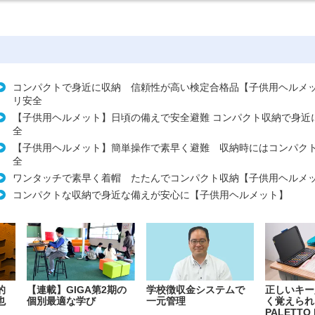
コンパクトで身近に収納 信頼性が高い検定合格品【子供用ヘルメ
リ安全
【子供用ヘルメット】日頃の備えで安全避難 コンパクト収納で身近
全
【子供用ヘルメット】簡単操作で素早く避難 収納時にはコンパク
全
ワンタッチで素早く着帽 たたんでコンパクト収納【子供用ヘルメ
コンパクトな収納で身近な備えが安心に【子供用ヘルメット】
的
【連載】GIGA第2期の
学校徴収金システムで
正しいキー
也
個別最適な学び
一元管理
く覚えられ
PALETTO 