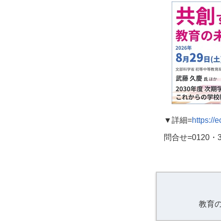
▼詳細
=
https://
問合せ
=0120
・
教育