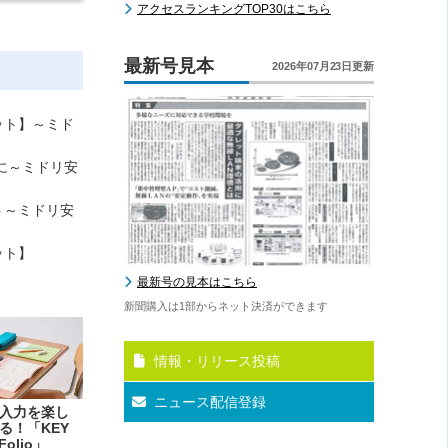
アクセスランキングTOP30はこちら
最新号見本
2026年07月23日更新
ット】～ミド
に～ミドリ安
ト～ミドリ安
ット】
最新号の見本はこちら
新聞購入は1部からネット決済ができます
情報・リリース投稿
ニュース配信登録
入力を楽し
る！「KEY
Folio」