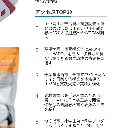
採用情報
アクセスTOP10
＜中高生の部活費の実態調査＞運
動部の部活費は年間8.4万円 保護
者の65％が負担感〜ANYTEAM調
べ
聖望学園、体育授業等にARスポー
ツ「HADO」を導入、多様な生徒
が活躍できる教育環境の構築を目
指す
千葉県印西市、全市立中3生へオン
ライン国際交流授業を本格導入
生成AIと実践交流で英語力強化
光村図書出版「教科書のひみつ
展」8/6-11に日本橋三越で開催
懐かしの国語教科書や表紙の工夫
を紹介
つくば市、小学生向け科学プログ
ラム「つくばまるごとLAB」を開