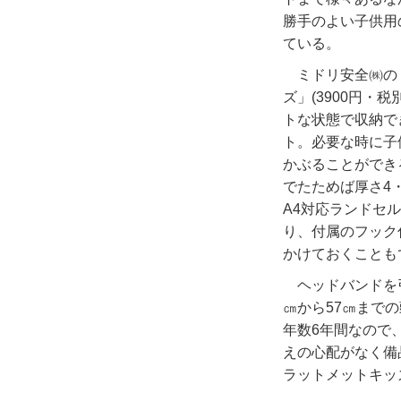
勝手のよい子供用
ている。
ミドリ安全㈱の
ズ」
(3900
円・税
トな状態で収納で
ト。必要な時に子
かぶることができ
でたためば厚さ
4
A4
対応ランドセル
り、付属のフック
かけておくことも
ヘッドバンドを
㎝から
57
㎝までの
年数
6
年間なので
えの心配がなく備
ラットメットキッ