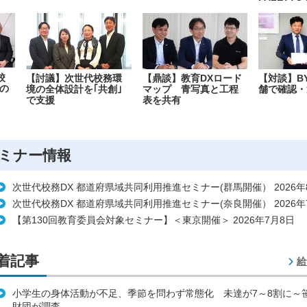
校
【討議】次世代校務環
【鼎談】教育DXロード
【対談】B
の
境の全体設計を｢共創｣
マップ 青写真と工程
舗で確認・
で支援
表を共有
ミナー情報
次世代校務DX 都道府県域共同利用推進セミナー(群馬開催） 2026年
次世代校務DX 都道府県域共同利用推進セミナー(奈良開催） 2026年
【第130回教育委員会対象セミナー】＜東京開催＞ 2026年7月8日
着記事
給
小学生の身体活動が不足、季節を問わず常態化 未達が7～8割に～
財団が調査