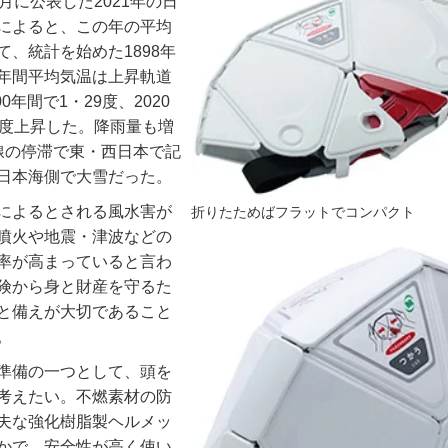
月に公表した
2021
年の日
によると、この年の平均
て、統計を始めた
1898
年
年間平均気温は上昇軌道
00
年間で
1
・
29
度、
2020
度上昇した。降雨量も増
線の停滞で東・西日本で記
日本海側で大雪だった。
によるとされる風水害が
折りたためばフラットでコンパクト
噴火や地震・津波などの
率が高まっていると言わ
険から身と財産を守るた
と備えが大切であること
。
準備の一つとして、頭を
考えたい。不燃素材の防
夫な強化樹脂製ヘルメッ
かで、安全性が高く使い