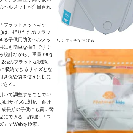
のヘルメットが注目され
「フラットメットキッ
別
)
は、折りたためフラッ
きる子供用防災ヘルメッ
ワンタッチで開ける
供にも簡単な操作ですぐ
る設計ながら、重量
390g
・
2
㎝のフラットな状態。
に収納できるサイズとな
付き保管袋を使えば机に
できる。
引いて調整することで
47
頭囲サイズに対応。耐用
、成長期の子供にも買い替
品にできる。詳細は「フ
ズ」で
Web
を検索。