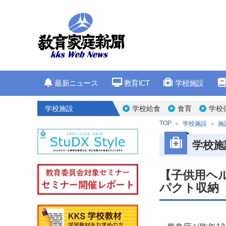
最新ニュース
教育ICT
学校施設
学校施設
学校給食
食育
学校
TOP
学校施設
施
学校施
【子供用ヘ
パクト収