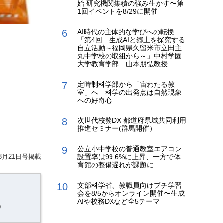
始 研究機関集積の強み生かす〜第
1回イベントを8/29に開催
AI時代の主体的な学びへの転換
「第4回 生成AIと郷土を探究する
自立活動～福岡県久留米市立田主
丸中学校の取組から～」中村学園
大学教育学部 山本朋弘教授
定時制科学部から「宙わたる教
室」へ 科学の出発点は自然現象
への好奇心
次世代校務DX 都道府県域共同利用
推進セミナー(群馬開催）
公立小中学校の普通教室エアコン
3月21日号掲載
設置率は99.6%に上昇、一方で体
育館の整備遅れが課題に
文部科学省、教職員向けプチ学習
会を8/5からオンライン開催〜生成
AIや校務DXなど全5テーマ
）