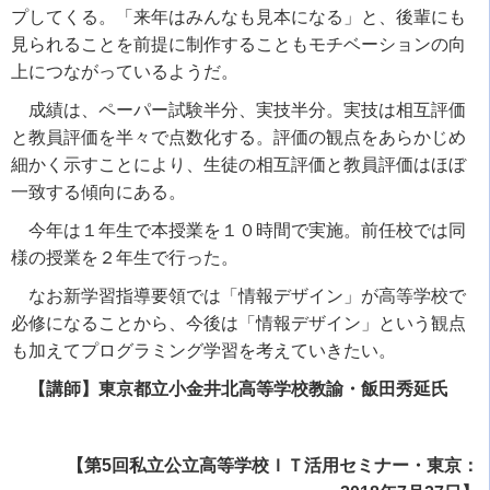
プしてくる。「来年はみんなも見本になる」と、後輩にも
見られることを前提に制作することもモチベーションの向
上につながっているようだ。
成績は、ペーパー試験半分、実技半分。実技は相互評価
と教員評価を半々で点数化する。評価の観点をあらかじめ
細かく示すことにより、生徒の相互評価と教員評価はほぼ
一致する傾向にある。
今年は１年生で本授業を１０時間で実施。前任校では同
様の授業を２年生で行った。
なお新学習指導要領では「情報デザイン」が高等学校で
必修になることから、今後は「情報デザイン」という観点
も加えてプログラミング学習を考えていきたい。
【講師】東京都立小金井北高等学校教諭・飯田秀延氏
【第5回私立公立高等学校ＩＴ活用セミナー・東京：