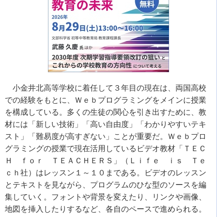
小金井北高等学校に着任して３年目の現在は、両国高校
での経験をもとに、Ｗｅｂプログラミングをメインに授業
を構成している。多くの生徒の関心を引き出すために、教
材には「新しい技術」「高い自由度」「わかりやすいテキ
スト」「難易度が高すぎない」ことが重要だ。Ｗｅｂプロ
グラミングの授業で現在活用しているビデオ教材「ＴＥＣ
Ｈ ｆｏｒ ＴＥＡＣＨＥＲＳ」（Ｌｉｆｅ ｉｓ Ｔｅ
ｃｈ社）はレッスン１～１０まである。ビデオのレッスン
とテキストを見ながら、プログラムのひな型のソースを編
集していく。フォントや背景を変えたり、リンクや画像、
地図を挿入したりするなど、各自のペースで進められる。