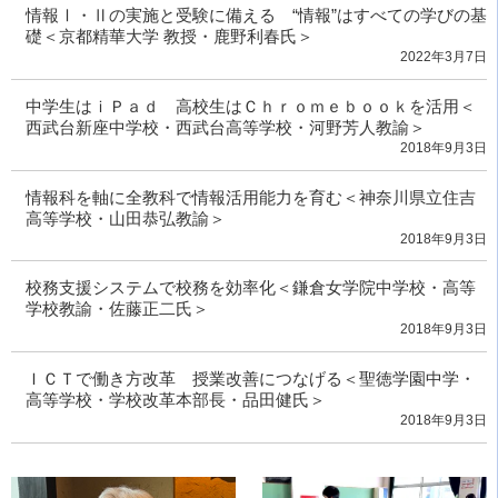
情報Ⅰ・Ⅱの実施と受験に備える “情報”はすべての学びの基
礎＜京都精華大学 教授・鹿野利春氏＞
2022年3月7日
中学生はｉＰａｄ 高校生はＣｈｒｏｍｅｂｏｏｋを活用＜
西武台新座中学校・西武台高等学校・河野芳人教諭＞
2018年9月3日
情報科を軸に全教科で情報活用能力を育む＜神奈川県立住吉
高等学校・山田恭弘教諭＞
2018年9月3日
校務支援システムで校務を効率化＜鎌倉女学院中学校・高等
学校教諭・佐藤正二氏＞
2018年9月3日
ＩＣＴで働き方改革 授業改善につなげる＜聖徳学園中学・
高等学校・学校改革本部長・品田健氏＞
2018年9月3日