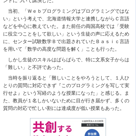
ントについて講演した。
当初、「Ｗｅｂプログラミングはプログラミングではな
い」という考えで、北海道情報大学と連携しながらＣ言語
などを中心に教えていた。また前任の両国高校では「受験
に役立つことをして欲しい」という生徒の声に応えるため
に、センター試験数学Ｂで出題されていたＢａｓｉｃ言語
を用いて「数学の高度な問題を解く」ことも行った。
しかし生徒のスキルはばらばらで、特に文系女子からは
「難しい」と不評であった。
当時を振り返ると「難しいことをやろうとして、１人ひ
とりの質問に対応できず『このプログラミングを写して実
行せよ』という写経のような授業になった」と感じる。ま
た、教員が１名しかいないために目が行き届かず、多くの
質問の対応で忙しい割には達成度が低い授業もあった。