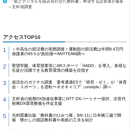
「紙とデジタルを組み合わせた教科書」希望する設置者が最多
～文科省調査
アクセスTOP10
＜中高生の部活費の実態調査＞運動部の部活費は年間8.4万円
保護者の65％が負担感〜ANYTEAM調べ
聖望学園、体育授業等にARスポーツ「HADO」を導入、多様な
生徒が活躍できる教育環境の構築を目指す
就活生のガクチカ調査 選考通過ESで「研究・ゼミ」が「体育
会・スポーツ」を逆転〜ネオキャリア（unistyle）調べ
文科省の校務DX加速化事業にNTT DXパートナー採択、次世代
校務DX環境整備を伴走支援
光村図書出版「教科書のひみつ展」8/6-11に日本橋三越で開
催 懐かしの国語教科書や表紙の工夫を紹介