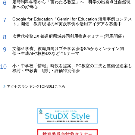
定時制科学部から「宙わたる教室」へ 科学の出発点は自然現
象への好奇心
Google for Education「Gemini for Education 活用事例コンテス
ト」開催 教育現場のAI実践事例や活用アイデアを募集中
次世代校務DX 都道府県域共同利用推進セミナー(群馬開催）
文部科学省、教職員向けプチ学習会を8/5からオンライン開
催〜生成AIや校務DXなど全5テーマ
小・中学校「情報」時数を提案～PC教室の工夫と整備促進案も
検討～中教審 総則・評価特別部会
アクセスランキングTOP30はこちら