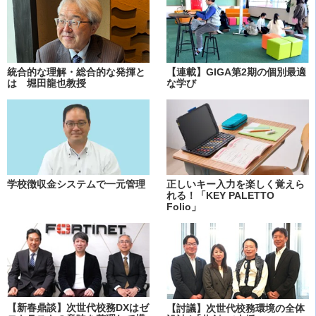
統合的な理解・総合的な発揮と
【連載】GIGA第2期の個別最適
は 堀田龍也教授
な学び
学校徴収金システムで一元管理
正しいキー入力を楽しく覚えら
れる！「KEY PALETTO
Folio」
【新春鼎談】次世代校務DXはゼ
【討議】次世代校務環境の全体