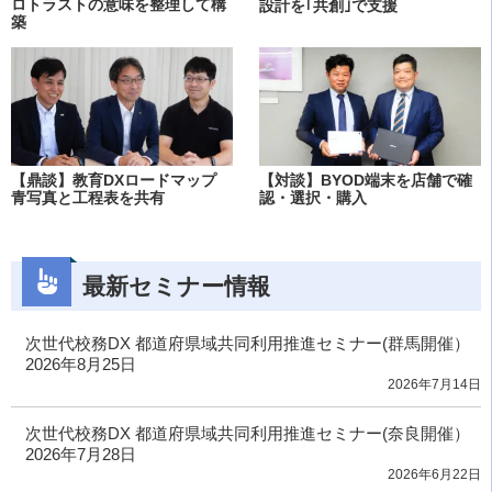
ロトラストの意味を整理して構
設計を｢共創｣で支援
築
【鼎談】教育DXロードマップ
【対談】BYOD端末を店舗で確
青写真と工程表を共有
認・選択・購入
最新セミナー情報
次世代校務DX 都道府県域共同利用推進セミナー(群馬開催）
2026年8月25日
2026年7月14日
次世代校務DX 都道府県域共同利用推進セミナー(奈良開催）
2026年7月28日
2026年6月22日