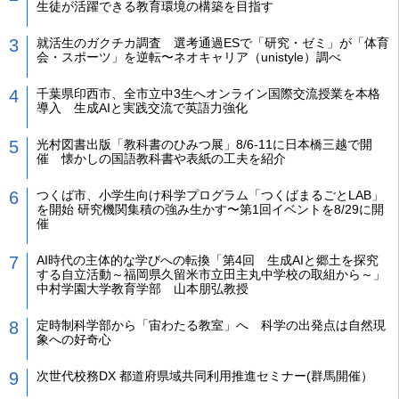
生徒が活躍できる教育環境の構築を目指す
就活生のガクチカ調査 選考通過ESで「研究・ゼミ」が「体育
会・スポーツ」を逆転〜ネオキャリア（unistyle）調べ
千葉県印西市、全市立中3生へオンライン国際交流授業を本格
導入 生成AIと実践交流で英語力強化
光村図書出版「教科書のひみつ展」8/6-11に日本橋三越で開
催 懐かしの国語教科書や表紙の工夫を紹介
つくば市、小学生向け科学プログラム「つくばまるごとLAB」
を開始 研究機関集積の強み生かす〜第1回イベントを8/29に開
催
AI時代の主体的な学びへの転換「第4回 生成AIと郷土を探究
する自立活動～福岡県久留米市立田主丸中学校の取組から～」
中村学園大学教育学部 山本朋弘教授
定時制科学部から「宙わたる教室」へ 科学の出発点は自然現
象への好奇心
次世代校務DX 都道府県域共同利用推進セミナー(群馬開催）