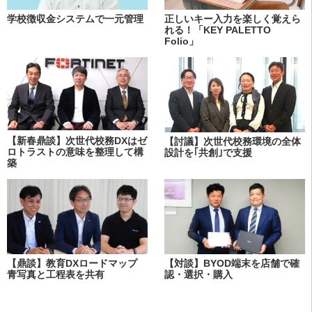
学校徴収金システムで一元管理
正しいキー入力を楽しく覚えら
れる！「KEY PALETTO
Folio」
【新春鼎談】次世代校務DXはゼ
【討議】次世代校務環境の全体
ロトラストの意味を整理して構
設計を｢共創｣で支援
築
【鼎談】教育DXロードマップ
【対談】BYOD端末を店舗で確
青写真と工程表を共有
認・選択・購入