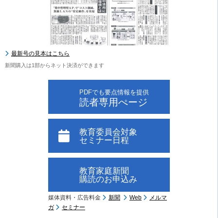
最新号の見本はこちら
新聞購入は1部からネット決済ができます
PDFでも要点情報を提供
読者専用ぺージ
教育委員会対象
セミナー日程
教育家庭新聞
購読のお申込み
媒体資料・広告料金
新聞
Web
メルマ
ガ
セミナー