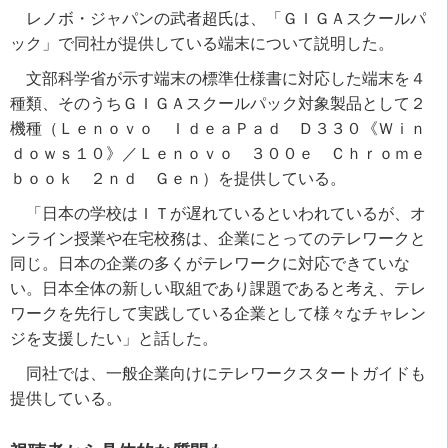
レノボ・ジャパンの武者超氏は、「ＧＩＧＡスクールパ
ック」で同社が提供している端末について説明した。
文部科学省が示す端末の標準仕様書に対応した端末を４
種類、そのうちＧＩＧＡスクールパック対象製品として２
機種（Ｌｅｎｏｖｏ ＩｄｅａＰａｄ Ｄ３３０《Ｗｉｎ
ｄｏｗｓ１０》／Ｌｅｎｏｖｏ ３００ｅ Ｃｈｒｏｍｅ
ｂｏｏｋ ２ｎｄ Ｇｅｎ）を提供している。
「日本の学校はＩＴが遅れているといわれているが、オ
ンライン授業や在宅校務は、企業にとってのテレワークと
同じ。日本の企業の多くがテレワークに対応できていな
い。日本全体の新しい取組であり課題であると考え、テレ
ワークを先行して実践している企業として様々なチャレン
ジを支援したい」と話した。
同社では、一般企業向けにテレワークスタートガイドも
提供している。