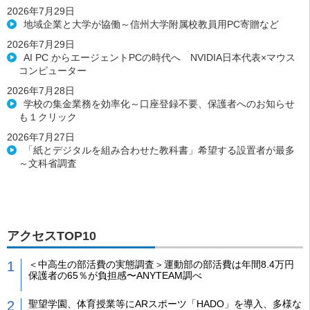
2026年7月29日
地域企業と大学が協働～信州大学附属校教員用PC寄贈など
2026年7月29日
AI PC からエージェントPCの時代へ NVIDIA日本代表×マウス
コンピューター
2026年7月28日
学校の集金業務を効率化～口座登録不要、保護者へのお知らせ
も１クリック
2026年7月27日
「紙とデジタルを組み合わせた教科書」希望する設置者が最多
～文科省調査
アクセスTOP10
＜中高生の部活費の実態調査＞運動部の部活費は年間8.4万円
保護者の65％が負担感〜ANYTEAM調べ
聖望学園、体育授業等にARスポーツ「HADO」を導入、多様な