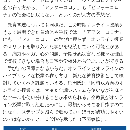
ロナ」がキーワードになっている。「ウィズコロナ」の社
会の在り方から、「アフターコロナ」も「ビフォーコロ
ナ」の社会には戻らない、というのが大方の予想だ。
教育関連についても同様だ。この時期オンライン授業を
うまく展開できた自治体や学校では、「アフターコロナ」
にも「ビフォーコロナ」の学びに戻らず、オンライン授業
のメリットを取り入れた学びを継続していく可能性があ
る。病気やケガ、心の問題、予期せぬ災害など様々な理由
で登校できない場合も自宅や学校外から学ぶことができる
「学び」の保障になるからだ。オンラインとオフラインの
ハイブリッドな授業の在り方は、新たな教育技術として検
討していくべき課題といえる。稲田氏は「同時双方向のオ
ンライン授業では、Ｗｅｂ会議システムを使いながら様々
なツールを使い分けることが求められる。全教員がオンラ
イン授業に取り組むためには、最初からそこを目指すので
はなく、ステップを踏んで進めていくほうが成功しやすい
のではないか」と、６段階を示した（下表参照）。