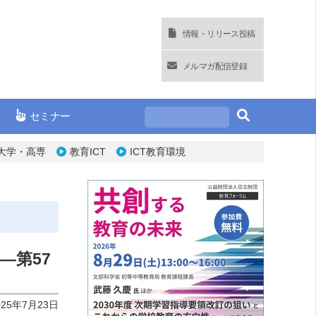
情報・リリース投稿
メルマガ配信登録
セミナー
大学・高専
教育ICT
ICT教育環境
―第57
025年7月23日