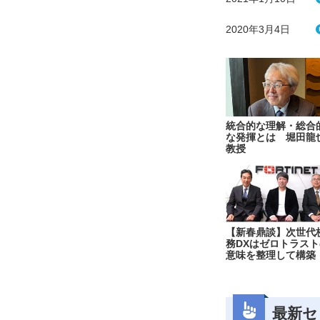
2020年3月4日
統合的な理解・総合
な発揮とは 堀田龍
教授
【新春鼎談】次世代
務DXはゼロトラスト
意味を整理して構築
最新セ