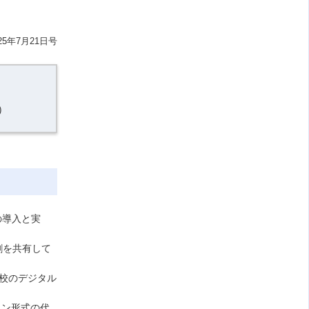
5年7月21日号
）
の導入と実
割を共有して
学校のデジタル
イン形式の代