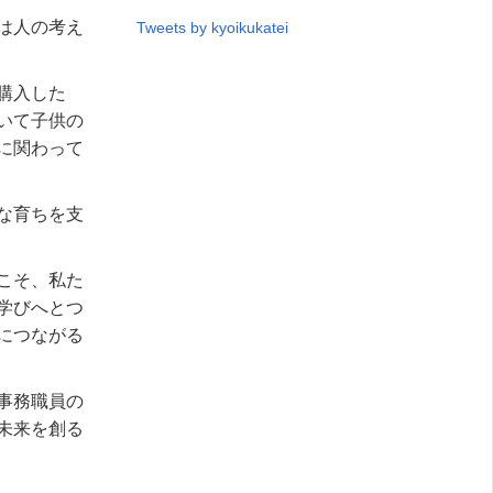
は人の考え
Tweets by kyoikukatei
購入した
いて子供の
に関わって
な育ちを支
こそ、私た
学びへとつ
につながる
事務職員の
未来を創る