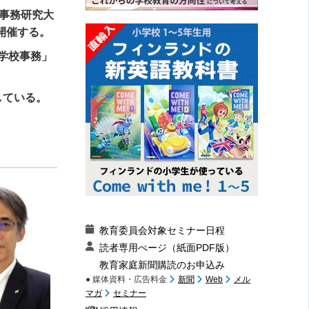
事務研究大
開催する。
学校事務」
している。
教育委員会対象セミナー日程
読者専用ぺージ（紙面PDF版）
教育家庭新聞購読のお申込み
● 媒体資料・広告料金
新聞
Web
メル
マガ
セミナー