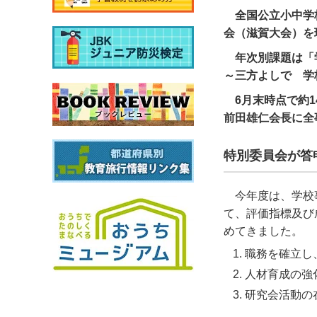
全国公立小中学
会（滋賀大会）を
年次別課題は「
～三方よしで 学
6月末時点で約
前田雄仁会長に全
特別委員会が答
今年度は、学校
て、評価指標及び
めてきました。
職務を確立し
人材育成の強
研究会活動の