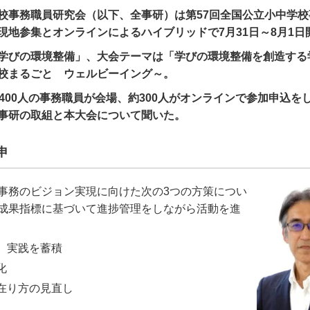
校事務職員研究会（以下、全事研）は第57回全国公立小中学校
現地参集とオンラインによるハイブリッドで7月31日～8月1日
学びの環境整備」、大会テーマは「学びの環境整備を創造する
校まるごと ウェルビーイング～。
1400人の事務職員が会場、約300人がオンラインで参加申込を
事研の取組と本大会について聞いた。
申
事務のビジョン実現に向けた次の
3
つの方策につい
成果指標に基づいて進捗管理をしながら活動を進
、実践を蓄積
化
在り方の見直し