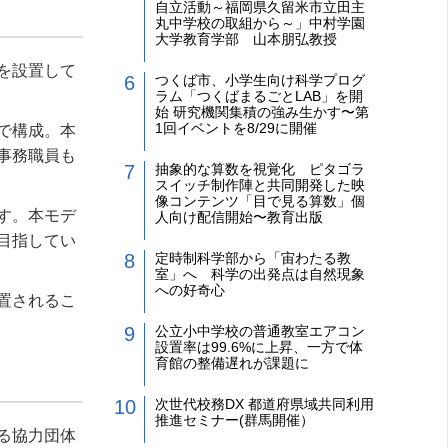
自立活動～福岡県久留米市立田主
丸中学校の取組から～」中村学園
大学教育学部 山本朋弘教授
を設置して
つくば市、小学生向け科学プログ
ラム「つくばまるごとLAB」を開
始 研究機関集積の強み生かす〜第
1回イベントを8/29に開催
で構成。本
事務職員も
抽象的な算数を視覚化 ピタゴラ
スイッチ制作陣と共同開発した映
像コンテンツ「目で見る算数」個
す。本モデ
人向け配信開始〜教育出版
目指してい
定時制科学部から「宙わたる教
室」へ 科学の出発点は自然現象
への好奇心
置されるこ
公立小中学校の普通教室エアコン
設置率は99.6%に上昇、一方で体
育館の整備遅れが課題に
次世代校務DX 都道府県域共同利用
推進セミナー(群馬開催）
る協力団体