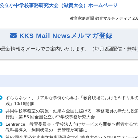
国公立小中学校事務研究大会（滋賀大会）ホームページ
教育家庭新聞 教育マルチメディア 202
KKS Mail Newsメルマガ登録
の最新情報をメールでご案内いたします。（毎月2回配信・無料
すららネット、リアルな事例から学ぶ「教育現場におけるAIドリル
践」10/16開催
共同学校事務室の実施・効果を全国に拡げる 事務職員の新たな役
行動～第 56 回全国公立小中学校事務研究大会
Lentrance、教育委員会・学校法人向けサービスを開始〜所管する
教科書導入・利用状況の一元管理が可能に
第52回全国公立小中学校事務研究大会(岐阜大会)～2/28までオンラ