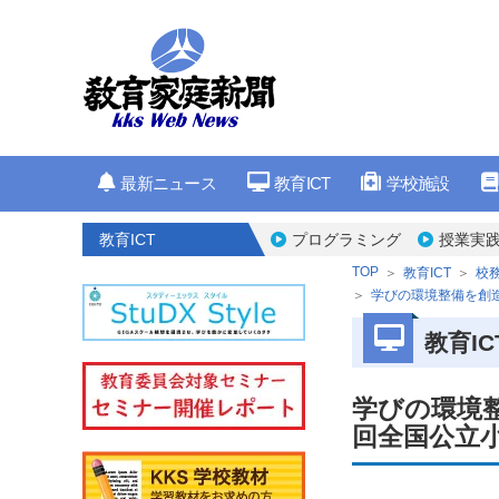
最新ニュース
教育ICT
学校施設
教育ICT
プログラミング
授業実
TOP
教育ICT
校務
学びの環境整備を創
教育IC
学びの環境
回全国公立