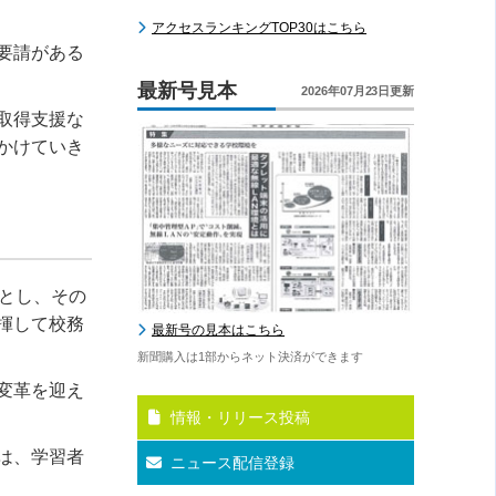
アクセスランキングTOP30はこちら
要請がある
最新号見本
2026年07月23日更新
取得支援な
かけていき
とし、その
揮して校務
最新号の見本はこちら
新聞購入は1部からネット決済ができます
変革を迎え
情報・リリース投稿
は、学習者
ニュース配信登録