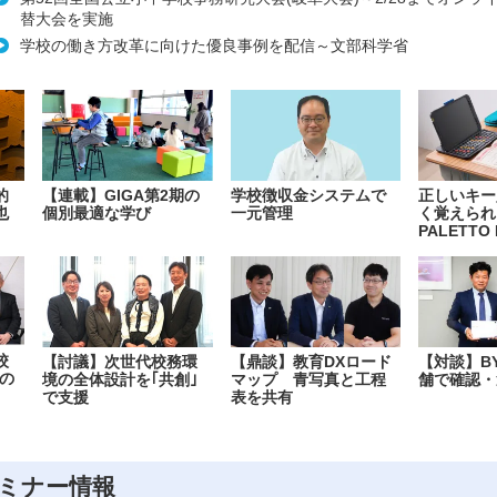
替大会を実施
学校の働き方改革に向けた優良事例を配信～文部科学省
的
【連載】GIGA第2期の
学校徴収金システムで
正しいキー
也
個別最適な学び
一元管理
く覚えられ
PALETTO 
校
【討議】次世代校務環
【鼎談】教育DXロード
【対談】B
の
境の全体設計を｢共創｣
マップ 青写真と工程
舗で確認・
で支援
表を共有
ミナー情報