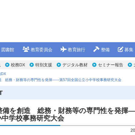
図書館
教育委員会
教育旅行
整備
募集
践
校務DX
特別支援
デジタル教材
セミナー報告
DX
造 総務・財務等の専門性を発揮――第57回全国公立小中学校事務研究大会
T
整備を創造 総務・財務等の専門性を発揮―
小中学校事務研究大会
2