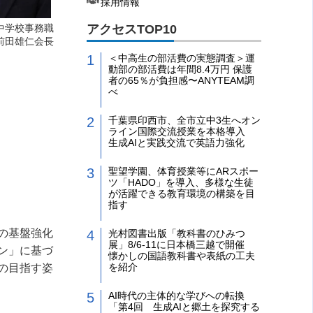
採用情報
アクセスTOP10
中学校事務職
前田雄仁会長
＜中高生の部活費の実態調査＞運
動部の部活費は年間8.4万円 保護
者の65％が負担感〜ANYTEAM調
べ
千葉県印西市、全市立中3生へオン
ライン国際交流授業を本格導入
生成AIと実践交流で英語力強化
聖望学園、体育授業等にARスポー
ツ「HADO」を導入、多様な生徒
が活躍できる教育環境の構築を目
指す
の基盤強化
光村図書出版「教科書のひみつ
展」8/6-11に日本橋三越で開催
ン」に基づ
懐かしの国語教科書や表紙の工夫
を紹介
の目指す姿
AI時代の主体的な学びへの転換
「第4回 生成AIと郷土を探究する