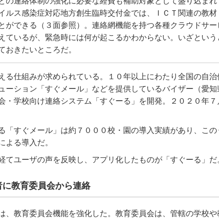
との連絡体制の強化に必要な経費も補助対象として盛り込まれ
イルス感染症対応地方創生臨時交付金では、ＩＣＴ関連の教材
とができる（３面参照）。連絡網機能を持つ各種クラウドサー
えているが、緊急時には何が起こるかわからない。いざという
ておきたいところだ。
える仕組みが求められている。１０年以上にわたり全国の自治
ューション「すぐメール」などを提供しているバイザー（愛知
会・学校向け連絡システム「すぐーる」を開発。２０２０年７
る「すぐメール」は約７０００校・園の導入実績があり、この
による導入だ。
経てユーザの声を反映し、アプリ化したものが「すぐーる」だ
者に教育委員会から連絡
は、教育委員会機能を強化した。教育委員会は、管轄の学校や