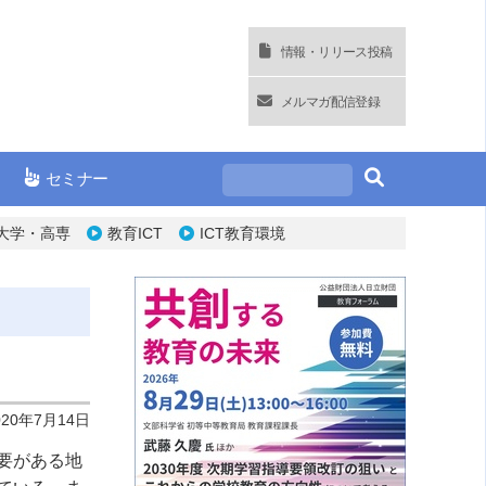
情報・リリース投稿
メルマガ配信登録
セミナー
大学・高専
教育ICT
ICT教育環境
020年7月14日
要がある地