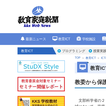
最新ニュース
教育ICT
学校施設
教育ICT
プログラミング
授業実
TOP
教育ICT
IC
教育IC
教委から保
文部科学省の２