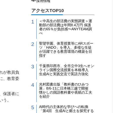
採用情報
アクセスTOP10
＜中高生の部活費の実態調査＞運
動部の部活費は年間8.4万円 保護
者の65％が負担感〜ANYTEAM調
べ
聖望学園、体育授業等にARスポー
ツ「HADO」を導入、多様な生徒
が活躍できる教育環境の構築を目
指す
千葉県印西市、全市立中3生へオン
ライン国際交流授業を本格導入
れが教員負
生成AIと実践交流で英語力強化
に、教育委
光村図書出版「教科書のひみつ
展」8/6-11に日本橋三越で開催
懐かしの国語教科書や表紙の工夫
、保護者に
を紹介
いう。
AI時代の主体的な学びへの転換
「第4回 生成AIと郷土を探究する