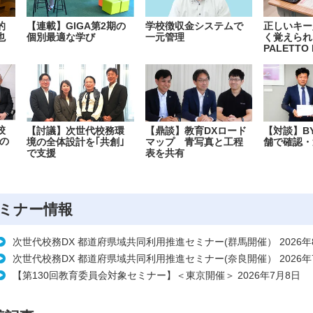
的
【連載】GIGA第2期の
学校徴収金システムで
正しいキー
也
個別最適な学び
一元管理
く覚えられ
PALETTO 
校
【討議】次世代校務環
【鼎談】教育DXロード
【対談】B
の
境の全体設計を｢共創｣
マップ 青写真と工程
舗で確認・
で支援
表を共有
ミナー情報
次世代校務DX 都道府県域共同利用推進セミナー(群馬開催） 2026年
次世代校務DX 都道府県域共同利用推進セミナー(奈良開催） 2026年
【第130回教育委員会対象セミナー】＜東京開催＞ 2026年7月8日