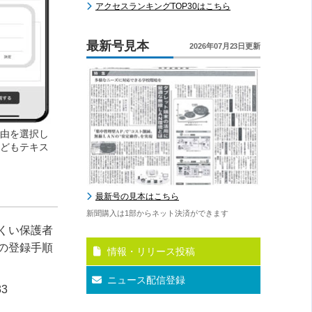
アクセスランキングTOP30はこちら
最新号見本
2026年07月23日更新
由を選択し
どもテキス
最新号の見本はこちら
新聞購入は1部からネット決済ができます
くい保護者
の登録手順
情報・リリース投稿
ニュース配信登録
3