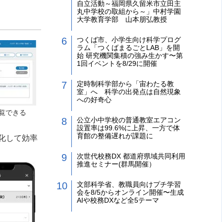
自立活動～福岡県久留米市立田主
丸中学校の取組から～」中村学園
大学教育学部 山本朋弘教授
つくば市、小学生向け科学プログ
ラム「つくばまるごとLAB」を開
始 研究機関集積の強み生かす〜第
1回イベントを8/29に開催
定時制科学部から「宙わたる教
室」へ 科学の出発点は自然現象
への好奇心
覧できる
公立小中学校の普通教室エアコン
設置率は99.6%に上昇、一方で体
育館の整備遅れが課題に
化して効率
次世代校務DX 都道府県域共同利用
推進セミナー(群馬開催）
文部科学省、教職員向けプチ学習
会を8/5からオンライン開催〜生成
AIや校務DXなど全5テーマ