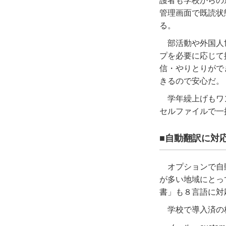
護者も学校からの
管理画面で既読状
る。
部活動や外国人
プを必要に応じて
信・やりとりがで
きるので安心だ。
学年繰上げもワ
セルファイルで一
■自動翻訳に対
オプションで自
が多い地域にとっ
書」も８言語に対
学校で導入済の校