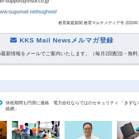
-support
@visor.co.jp
/www.sugumail.net/sughool/
教育家庭新聞 教育マルチメディア号 2020年
KKS Mail Newsメルマガ登録
の最新情報をメールでご案内いたします。（毎月2回配信・無料
休校期間も円滑に連絡 電力会社ならではのセキュリティ 「きずな
絡網」