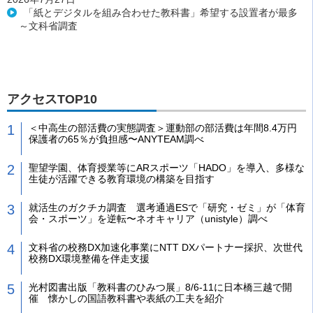
「紙とデジタルを組み合わせた教科書」希望する設置者が最多
～文科省調査
アクセスTOP10
＜中高生の部活費の実態調査＞運動部の部活費は年間8.4万円
保護者の65％が負担感〜ANYTEAM調べ
聖望学園、体育授業等にARスポーツ「HADO」を導入、多様な
生徒が活躍できる教育環境の構築を目指す
就活生のガクチカ調査 選考通過ESで「研究・ゼミ」が「体育
会・スポーツ」を逆転〜ネオキャリア（unistyle）調べ
文科省の校務DX加速化事業にNTT DXパートナー採択、次世代
校務DX環境整備を伴走支援
光村図書出版「教科書のひみつ展」8/6-11に日本橋三越で開
催 懐かしの国語教科書や表紙の工夫を紹介