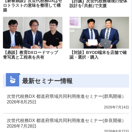
【新春鼎談】次世代校務DXはゼ
【討議】次世代校務環境の全体
ロトラストの意味を整理して構
設計を｢共創｣で支援
築
【鼎談】教育DXロードマップ
【対談】BYOD端末を店舗で確
青写真と工程表を共有
認・選択・購入
最新セミナー情報
次世代校務DX 都道府県域共同利用推進セミナー(群馬開催）
2026年8月25日
2026年7月14日
次世代校務DX 都道府県域共同利用推進セミナー(奈良開催）
2026年7月28日
2026年6月22日