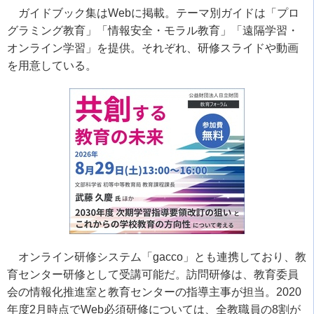
ガイドブック集は
Web
に掲載。テーマ別ガイドは「プロ
グラミング教育」「情報安全・モラル教育」「遠隔学習・
オンライン学習」を提供。それぞれ、研修スライドや動画
を用意している。
オンライン研修システム「
gacco
」とも連携しており、教
育センター研修として受講可能だ。訪問研修は、教育委員
会の情報化推進室と教育センターの指導主事が担当。
2020
年度
2
月時点で
Web
必須研修については、全教職員の
8
割が