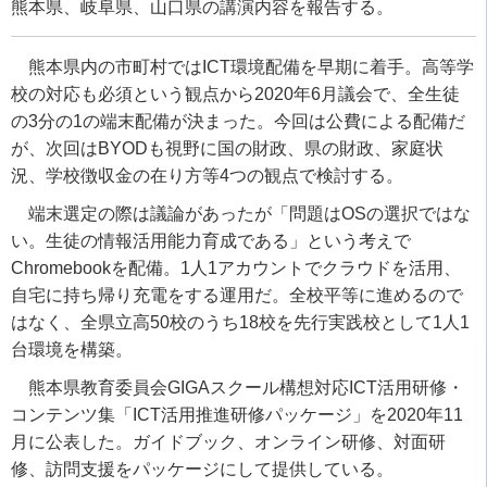
熊本県、岐阜県、山口県の講演内容を報告する。
熊本県内の市町村では
ICT
環境配備を早期に着手。高等学
校の対応も必須という観点から
2020
年
6
月議会で、全生徒
の
3
分の
1
の端末配備が決まった。今回は公費による配備だ
が、次回は
BYOD
も視野に国の財政、県の財政、家庭状
況、学校徴収金の在り方等
4
つの観点で検討する。
端末選定の際は議論があったが「問題は
OS
の選択ではな
い。生徒の情報活用能力育成である」という考えで
Chromebook
を配備。
1
人
1
アカウントでクラウドを活用、
自宅に持ち帰り充電をする運用だ。全校平等に進めるので
はなく、全県立高
50
校のうち
18
校を先行実践校として
1
人
1
台環境を構築。
熊本県教育委員会
GIGA
スクール構想対応
ICT
活用研修・
コンテンツ集「
ICT
活用推進研修パッケージ」を
2020
年
11
月に公表した。ガイドブック、オンライン研修、対面研
修、訪問支援をパッケージにして提供している。