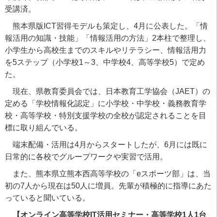
受講済。
熊本県版
ICT
習得モデルも策定し、
4
月に公表した。「情
報活用の知識・技能」「情報活用の方法」
2
本柱で整理し、
小学生から高校生までのスキルやリテラシー、情報活用力
を
5
ステップ（小学校
1
～
3
、中学校
4
、高等学校
5
）で定め
た。
現在、県教育委員会では、日本教育工学協会（
JAET
）の
定める「学校情報化認定」に小学校・中学校・義務教育学
校・高等学校・特別支援学校の全校が認定されることを目
標に取り組んでいる。
端末配備・活用は
4
月からスタートしたが、
6
月には既に
日常的に各校でグループワークや実習で活用。
また、熊本県立熊本西高等学校の「
e
スポーツ部」は、当
初の
7
人から現在は
50
人に増員。先輩が積極的に指導にあた
っていると聞いている。
【オンライン高等学校IT活用セミナー・高等学校1人1台