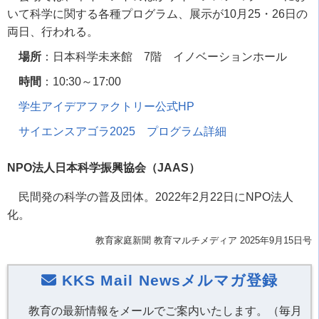
いて科学に関する各種プログラム、展示が
10
月
25
・
26
日の
両日、行われる。
場所
：日本科学未来館
7
階 イノベーションホール
時間
：10:30～17:00
学生アイデアファクトリー公式HP
サイエンスアゴラ2025 プログラム詳細
NPO法人日本科学振興協会（JAAS）
民間発の科学の普及団体。
2022
年
2
月
22
日に
NPO
法人
化。
教育家庭新聞 教育マルチメディア 2025年9月15日号
KKS Mail Newsメルマガ登録
教育の最新情報をメールでご案内いたします。（毎月