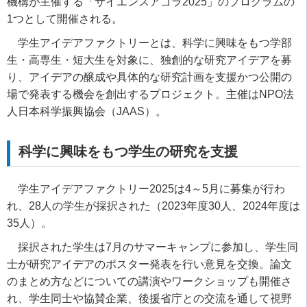
機構が主催する「サイエンスアゴラ
2025
」のプログラムの
1
つとして開催される。
学生アイデアファクトリーとは、科学に興味をもつ学部
生・高専生・短大生を対象に、独創的な研究アイデアを募
り、アイデアの醸成や具体的な研究計画を支援かつ公開の
場で発表する機会を創出するプロジェクト。主催は
NPO
法
人日本科学振興協会（
JAAS
）。
科学に興味をもつ学生の研究を支援
学生アイデアファクトリー
2025
は
4
～
5
月に募集が行わ
れ、
28
人の学生が採択された（
2023
年度
30
人、
2024
年度は
35
人）。
採択された学生は
7
月のサマーキャンプに参加し、学生同
士が研究アイデアのポスター発表を行い意見を交換。論文
のまとめ方などについての講演やワークショップも開催さ
れ、学生同士や協賛企業、後援省庁との交流を通して視野