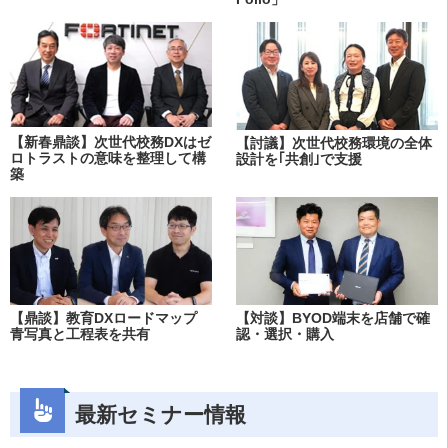
【新春鼎談】次世代校務DXはゼ
【討議】次世代校務環境の全体
ロトラストの意味を整理して構
設計を｢共創｣で支援
築
【鼎談】教育DXロードマップ
【対談】BYOD端末を店舗で確
青写真と工程表を共有
認・選択・購入
最新セミナー情報