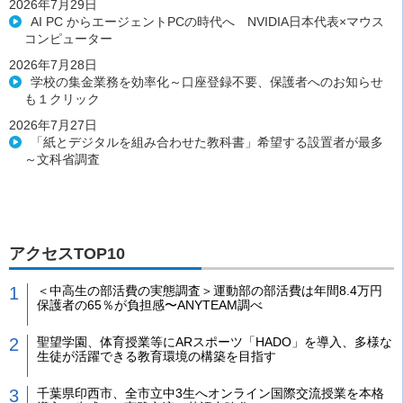
2026年7月29日
AI PC からエージェントPCの時代へ NVIDIA日本代表×マウス
コンピューター
2026年7月28日
学校の集金業務を効率化～口座登録不要、保護者へのお知らせ
も１クリック
2026年7月27日
「紙とデジタルを組み合わせた教科書」希望する設置者が最多
～文科省調査
アクセスTOP10
＜中高生の部活費の実態調査＞運動部の部活費は年間8.4万円
保護者の65％が負担感〜ANYTEAM調べ
聖望学園、体育授業等にARスポーツ「HADO」を導入、多様な
生徒が活躍できる教育環境の構築を目指す
千葉県印西市、全市立中3生へオンライン国際交流授業を本格