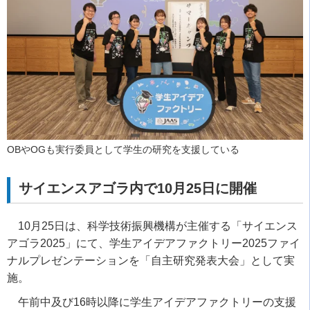
OBやOGも実行委員として学生の研究を支援している
サイエンスアゴラ内で
10
月
25
日に開催
10
月
25
日は、科学技術振興機構が主催する「サイエンス
アゴラ
2025
」にて、学生アイデアファクトリー
2025
ファイ
ナルプレゼンテーションを「自主研究発表大会」として実
施。
午前中及び
16
時以降に学生アイデアファクトリーの支援