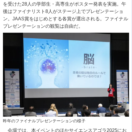
を受けた
28
人の学部生・高専生がポスター発表を実施。午
後はファイナリスト
8
人がステージ上でプレゼンテーショ
ン。
JAAS
賞をはじめとする各賞が選出される。ファイナル
プレゼンテーションの観覧は自由だ。
昨年のファイナルプレゼンテーションの様子
会場では、本イベントのほかサイエンスアゴラ
2025
にお