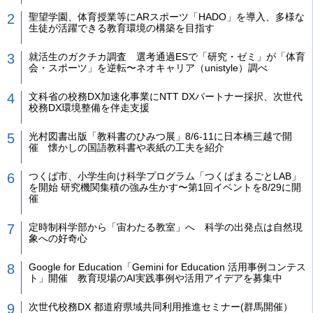
聖望学園、体育授業等にARスポーツ「HADO」を導入、多様な
生徒が活躍できる教育環境の構築を目指す
就活生のガクチカ調査 選考通過ESで「研究・ゼミ」が「体育
会・スポーツ」を逆転〜ネオキャリア（unistyle）調べ
文科省の校務DX加速化事業にNTT DXパートナー採択、次世代
校務DX環境整備を伴走支援
光村図書出版「教科書のひみつ展」8/6-11に日本橋三越で開
催 懐かしの国語教科書や表紙の工夫を紹介
つくば市、小学生向け科学プログラム「つくばまるごとLAB」
を開始 研究機関集積の強み生かす〜第1回イベントを8/29に開
催
定時制科学部から「宙わたる教室」へ 科学の出発点は自然現
象への好奇心
Google for Education「Gemini for Education 活用事例コンテス
ト」開催 教育現場のAI実践事例や活用アイデアを募集中
次世代校務DX 都道府県域共同利用推進セミナー(群馬開催）