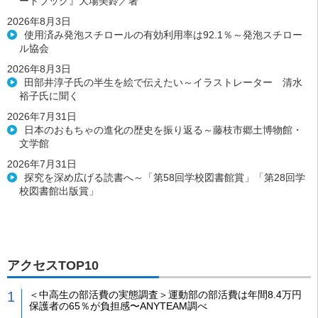
ートブック』大場美鈴／著
2026年8月3日
使用済み発泡スチロールの有効利用率は92.1％～発泡スチロー
ル協会
2026年8月3日
田部井淳子氏の半生を絵で伝えたい～イラストレーター 清水
裕子氏に聞く
2026年7月31日
日本のおもちゃの進化の歴史を振り返る～藤枝市郷土博物館・
文学館
2026年7月31日
探究を深め広げる読書へ～「第58回学校図書館賞」「第28回学
校図書館出版賞」
アクセスTOP10
＜中高生の部活費の実態調査＞運動部の部活費は年間8.4万円
保護者の65％が負担感〜ANYTEAM調べ