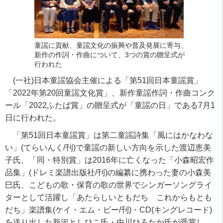
童謡に貢献、童謡文化の振興や普及発展に寄与、
新作の作詞・作曲について、3つの賞の贈呈式が
行われた
(一社)日本童謡協会主催による「第51回日本童謡賞」
「2022年第20回童謡文化賞」、新作童謡作詞・作曲コンク
ール「2022ふたば賞」の贈呈式が「童謡の日」である7月1
日に行われた。
「第
51
回日本童謡賞」は第二童謡詩集「風にはかなわな
い」
(
てらいんく
/
刊
)
で童謡の新しい方向を示した渡辺恵美
子氏、「同・特別賞」は
2016
年に亡くなった「小森昭宏作
品集」
(
ドレミ楽譜出版社
/
刊
)
の編纂に携わった妻の小森美
巳氏、こどもの歌・保育の歌の世界でシンガーソングライ
ターとして活躍し「あたらしいともだち これからもとも
だち」楽譜集
(
ケイ・エム・ピー
/
刊
)
・
CD(
キングレコード
)
を送り出した新沢としひこ氏・中川ひろたか氏が受賞し