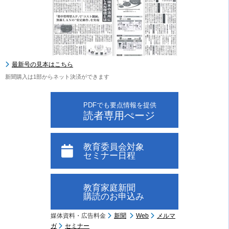
最新号の見本はこちら
新聞購入は1部からネット決済ができます
PDFでも要点情報を提供
読者専用ぺージ
教育委員会対象
セミナー日程
教育家庭新聞
購読のお申込み
媒体資料・広告料金
新聞
Web
メルマ
ガ
セミナー