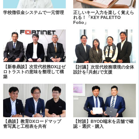
学校徴収金システムで一元管理
正しいキー入力を楽しく覚えら
れる！「KEY PALETTO
Folio」
【新春鼎談】次世代校務DXはゼ
【討議】次世代校務環境の全体
ロトラストの意味を整理して構
設計を｢共創｣で支援
築
【鼎談】教育DXロードマップ
【対談】BYOD端末を店舗で確
青写真と工程表を共有
認・選択・購入