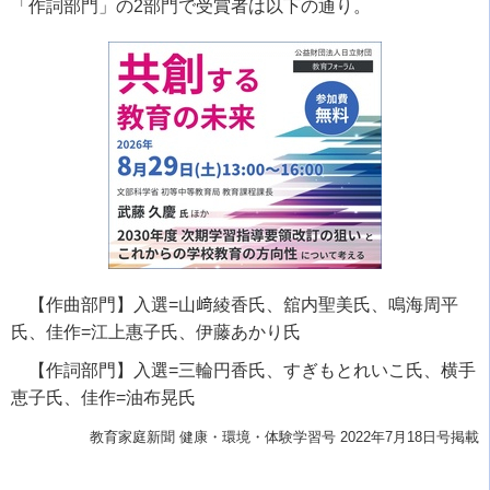
「作詞部門」の
2
部門で受賞者は以下の通り。
【作曲部門】入選
=
山﨑綾香氏、舘内聖美氏、鳴海周平
氏、佳作
=
江上惠子氏、伊藤あかり氏
【作詞部門】入選
=
三輪円香氏、すぎもとれいこ氏、横手
恵子氏、佳作
=
油布晃氏
教育家庭新聞 健康・環境・体験学習号 2022年7月18日号掲載