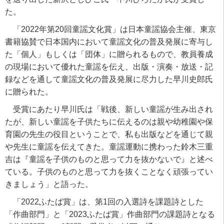
た。
「
2022
年第
20
回童謡文化賞」は日本童謡協会主催、東京
書籍協賛で日本国内において童謡文化の普及発展に寄与し
た「個人」もしくは「団体」に贈られるもので、教員養成
の現場において優れた童謡を伝え、出版・演奏・放送・記
録などを通して童謡文化の普及発展に尽力した早川史郎氏
に贈られた。
受賞にあたり早川氏は「戦後、新しい童謡が生み出され
たが、新しい童謡を子供たちに伝えるのは親や幼稚園や保
育園の先生の役目ということで、私も出版などを通じて親
や先生に童謡を伝えてきた。童謡運動に携わった鈴木三重
吉は『童謡を子供のものと思って力を抜かないで』と述べ
ている。子供のものと思って力を抜くことなく頑張ってい
きましょう」と語った。
「
2022
ふたば賞」は、第
1
回の入選詩を課題詩とした
「作曲部門」と「
2023
ふたば賞」作曲部門の課題詩となる