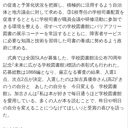
の促進と予算化状況を把握し、積極的に活用するよう自治
体と地方議会に対して求める、
③1
校専任の学校司書配置を
促進するとともに学校司書が職員会議や研修活動に参加で
きる環境を整える、
④
すべての学校図書館にバリアフリー
図書の展示コーナーを常設するとともに、障害者サービス
に必要な知識と技術を習得した司書の養成に努めるよう政
府に求める。
式典では全国
SLA
が募集した、学校図書館法公布
70
周年
記念｢未来に広がる学校図書館｣標語の表彰式も行われた。
応募総数は
1866
編となり、厳正なる審査の結果、入選
1
点、次点
2
点が決定。入選したのは加古真優奈さん
(
高
2)
｢き
のうの自分と あしたの自分を 今日変える 学校図書
館｣。加古さんは｢私は本が好きで毎日通うほど学校図書館
を愛用している。多くの人が本を読むことで、昨日や明日
の自分を変えることにつなげてほしい｣と受賞の喜びを語っ
た。