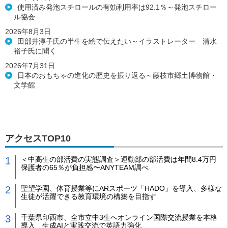
使用済み発泡スチロールの有効利用率は92.1％～発泡スチロー
ル協会
2026年8月3日
田部井淳子氏の半生を絵で伝えたい～イラストレーター 清水
裕子氏に聞く
2026年7月31日
日本のおもちゃの進化の歴史を振り返る～藤枝市郷土博物館・
文学館
アクセスTOP10
＜中高生の部活費の実態調査＞運動部の部活費は年間8.4万円
保護者の65％が負担感〜ANYTEAM調べ
聖望学園、体育授業等にARスポーツ「HADO」を導入、多様な
生徒が活躍できる教育環境の構築を目指す
千葉県印西市、全市立中3生へオンライン国際交流授業を本格
導入 生成AIと実践交流で英語力強化