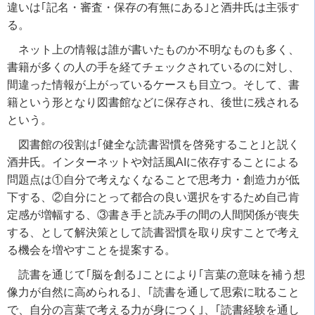
違いは｢記名・審査・保存の有無にある｣と酒井氏は主張す
る。
ネット上の情報は誰が書いたものか不明なものも多く、
書籍が多くの人の手を経てチェックされているのに対し、
間違った情報が上がっているケースも目立つ。そして、書
籍という形となり図書館などに保存され、後世に残される
という。
図書館の役割は｢健全な読書習慣を啓発すること｣と説く
酒井氏。インターネットや対話風
AI
に依存することによる
問題点は
①
自分で考えなくなることで思考力・創造力が低
下する、
②
自分にとって都合の良い選択をするため自己肯
定感が増幅する、
③
書き手と読み手の間の人間関係が喪失
する、として解決策として読書習慣を取り戻すことで考え
る機会を増やすことを提案する。
読書を通じて｢脳を創る｣ことにより｢言葉の意味を補う想
像力が自然に高められる｣、｢読書を通して思索に耽ること
で、自分の言葉で考える力が身につく｣、｢読書経験を通し