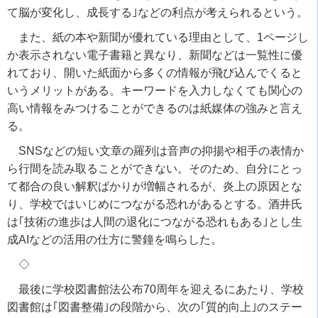
て脳が変化し、成長する｣などの利点が考えられるという。
また、紙の本や新聞が優れている理由として、
1
ページし
か表示されない電子書籍と異なり、新聞などは一覧性に優
れており、開いた紙面から多くの情報が飛び込んでくると
いうメリットがある。キーワードを入力しなくても関心の
高い情報をみつけることができるのは紙媒体の強みと言え
る。
SNS
などの短い文章の羅列は音声の抑揚や相手の表情か
ら行間を読み取ることができない。そのため、自分にとっ
て都合の良い解釈ばかりが増幅されるが、炎上の原因とな
り、学校ではいじめにつながる恐れがあるとする。酒井氏
は｢技術の進歩は人間の退化につながる恐れもある｣とし生
成
AI
などの活用の仕方に警鐘を鳴らした。
◇
最後に学校図書館法公布
70
周年を迎えるにあたり、学校
図書館は｢図書整備｣の段階から、次の｢質的向上｣のステー