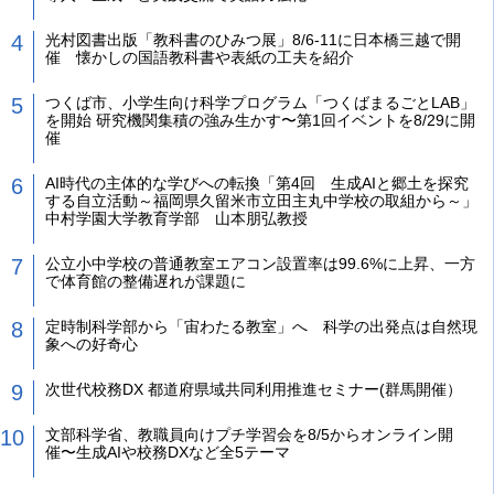
光村図書出版「教科書のひみつ展」8/6-11に日本橋三越で開
催 懐かしの国語教科書や表紙の工夫を紹介
つくば市、小学生向け科学プログラム「つくばまるごとLAB」
を開始 研究機関集積の強み生かす〜第1回イベントを8/29に開
催
AI時代の主体的な学びへの転換「第4回 生成AIと郷土を探究
する自立活動～福岡県久留米市立田主丸中学校の取組から～」
中村学園大学教育学部 山本朋弘教授
公立小中学校の普通教室エアコン設置率は99.6%に上昇、一方
で体育館の整備遅れが課題に
定時制科学部から「宙わたる教室」へ 科学の出発点は自然現
象への好奇心
次世代校務DX 都道府県域共同利用推進セミナー(群馬開催）
文部科学省、教職員向けプチ学習会を8/5からオンライン開
催〜生成AIや校務DXなど全5テーマ