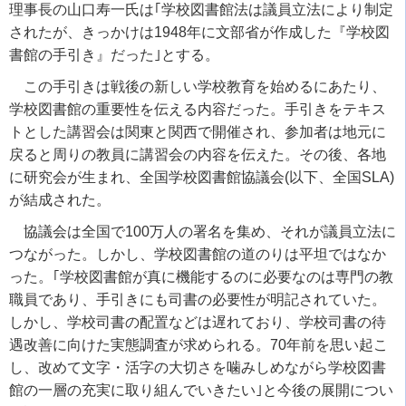
理事長の山口寿一氏は｢学校図書館法は議員立法により制定
されたが、きっかけは
1948
年に文部省が作成した『学校図
書館の手引き』だった｣とする。
この手引きは戦後の新しい学校教育を始めるにあたり、
学校図書館の重要性を伝える内容だった。手引きをテキス
トとした講習会は関東と関西で開催され、参加者は地元に
戻ると周りの教員に講習会の内容を伝えた。その後、各地
に研究会が生まれ、全国学校図書館協議会
(
以下、全国
SLA)
が結成された。
協議会は全国で
100
万人の署名を集め、それが議員立法に
つながった。しかし、学校図書館の道のりは平坦ではなか
った。｢学校図書館が真に機能するのに必要なのは専門の教
職員であり、手引きにも司書の必要性が明記されていた。
しかし、学校司書の配置などは遅れており、学校司書の待
遇改善に向けた実態調査が求められる。
70
年前を思い起こ
し、改めて文字・活字の大切さを噛みしめながら学校図書
館の一層の充実に取り組んでいきたい｣と今後の展開につい