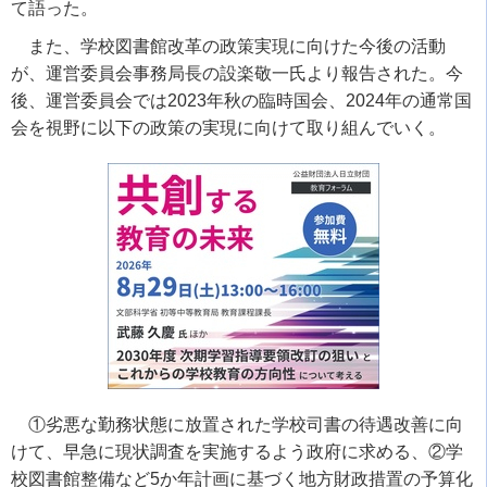
て語った。
また、学校図書館改革の政策実現に向けた今後の活動
が、運営委員会事務局長の設楽敬一氏より報告された。今
後、運営委員会では
2023
年秋の臨時国会、
2024
年の通常国
会を視野に以下の政策の実現に向けて取り組んでいく。
①劣悪な勤務状態に放置された学校司書の待遇改善に向
けて、早急に現状調査を実施するよう政府に求める、②学
校図書館整備など
5
か年計画に基づく地方財政措置の予算化