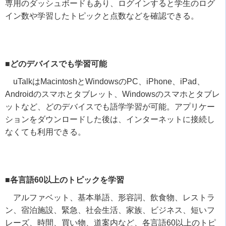
専用のダッシュボードもあり、ログインすると学生のログ
イン数や学習したトピックと点数などを確認できる。
■どのデバイスでも学習可能
uTalk
は
Macintosh
と
Windows
の
PC
、
iPhone
、
iPad
、
Android
のスマホとタブレット、
Windows
のスマホとタブレ
ットなど、どのデバイスでも語学学習が可能。アプリケー
ションをダウンロードした後は、インターネットに接続し
なくても利用できる。
■各言語60以上のトピックを学習
アルファベット、基本単語、形容詞、飲食物、レストラ
ン、宿泊施設、緊急、社会生活、家族、ビジネス、短いフ
レーズ、時間、買い物、道案内など、各言語
60
以上のトピ