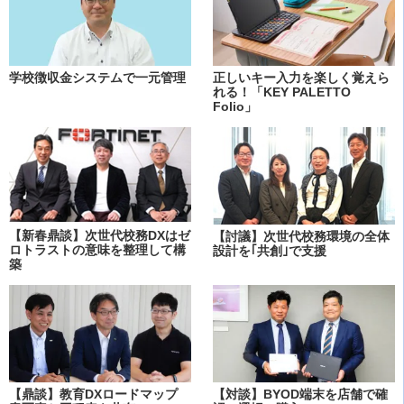
学校徴収金システムで一元管理
正しいキー入力を楽しく覚えら
れる！「KEY PALETTO
Folio」
【新春鼎談】次世代校務DXはゼ
【討議】次世代校務環境の全体
ロトラストの意味を整理して構
設計を｢共創｣で支援
築
【鼎談】教育DXロードマップ
【対談】BYOD端末を店舗で確