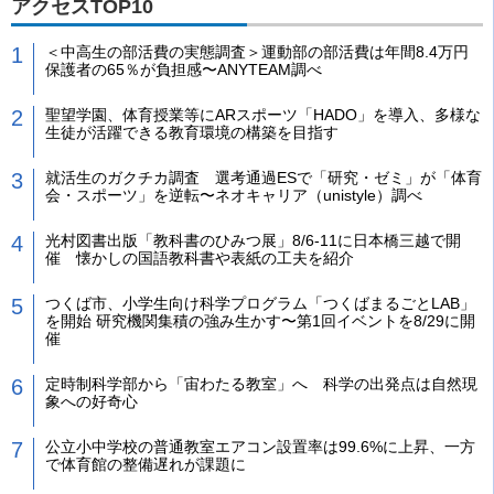
アクセスTOP10
＜中高生の部活費の実態調査＞運動部の部活費は年間8.4万円
保護者の65％が負担感〜ANYTEAM調べ
聖望学園、体育授業等にARスポーツ「HADO」を導入、多様な
生徒が活躍できる教育環境の構築を目指す
就活生のガクチカ調査 選考通過ESで「研究・ゼミ」が「体育
会・スポーツ」を逆転〜ネオキャリア（unistyle）調べ
光村図書出版「教科書のひみつ展」8/6-11に日本橋三越で開
催 懐かしの国語教科書や表紙の工夫を紹介
つくば市、小学生向け科学プログラム「つくばまるごとLAB」
を開始 研究機関集積の強み生かす〜第1回イベントを8/29に開
催
定時制科学部から「宙わたる教室」へ 科学の出発点は自然現
象への好奇心
公立小中学校の普通教室エアコン設置率は99.6%に上昇、一方
で体育館の整備遅れが課題に