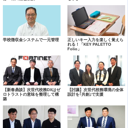
学校徴収金システムで一元管理
正しいキー入力を楽しく覚えら
れる！「KEY PALETTO
Folio」
【新春鼎談】次世代校務DXはゼ
【討議】次世代校務環境の全体
ロトラストの意味を整理して構
設計を｢共創｣で支援
築