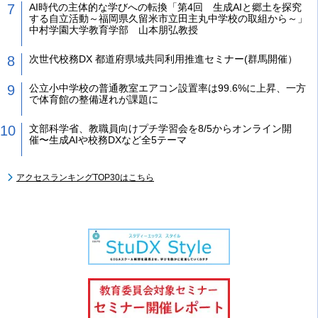
AI時代の主体的な学びへの転換「第4回 生成AIと郷土を探究
する自立活動～福岡県久留米市立田主丸中学校の取組から～」
中村学園大学教育学部 山本朋弘教授
次世代校務DX 都道府県域共同利用推進セミナー(群馬開催）
公立小中学校の普通教室エアコン設置率は99.6%に上昇、一方
で体育館の整備遅れが課題に
文部科学省、教職員向けプチ学習会を8/5からオンライン開
催〜生成AIや校務DXなど全5テーマ
アクセスランキングTOP30はこちら