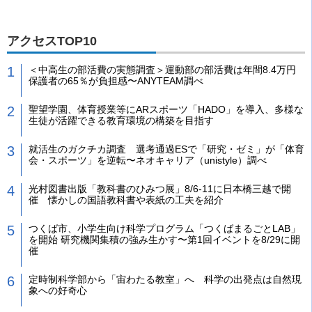
アクセスTOP10
＜中高生の部活費の実態調査＞運動部の部活費は年間8.4万円
保護者の65％が負担感〜ANYTEAM調べ
聖望学園、体育授業等にARスポーツ「HADO」を導入、多様な
生徒が活躍できる教育環境の構築を目指す
就活生のガクチカ調査 選考通過ESで「研究・ゼミ」が「体育
会・スポーツ」を逆転〜ネオキャリア（unistyle）調べ
光村図書出版「教科書のひみつ展」8/6-11に日本橋三越で開
催 懐かしの国語教科書や表紙の工夫を紹介
つくば市、小学生向け科学プログラム「つくばまるごとLAB」
を開始 研究機関集積の強み生かす〜第1回イベントを8/29に開
催
定時制科学部から「宙わたる教室」へ 科学の出発点は自然現
象への好奇心