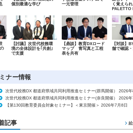
也
個別最適な学び
一元管理
く覚えられ
PALETTO 
校
【討議】次世代校務環
【鼎談】教育DXロード
【対談】B
の
境の全体設計を｢共創｣
マップ 青写真と工程
舗で確認・
で支援
表を共有
ミナー情報
次世代校務DX 都道府県域共同利用推進セミナー(群馬開催） 2026年
次世代校務DX 都道府県域共同利用推進セミナー(奈良開催） 2026年
【第130回教育委員会対象セミナー】＜東京開催＞ 2026年7月8日
着記事
給