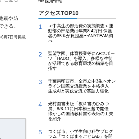
採用情報
アクセスTOP10
地震や防
できる。
＜中高生の部活費の実態調査＞運
動部の部活費は年間8.4万円 保護
者の65％が負担感〜ANYTEAM調
年6月7日号掲載
べ
聖望学園、体育授業等にARスポー
ツ「HADO」を導入、多様な生徒
が活躍できる教育環境の構築を目
指す
千葉県印西市、全市立中3生へオン
ライン国際交流授業を本格導入
生成AIと実践交流で英語力強化
光村図書出版「教科書のひみつ
展」8/6-11に日本橋三越で開催
懐かしの国語教科書や表紙の工夫
を紹介
つくば市、小学生向け科学プログ
ラム「つくばまるごとLAB」を開
）