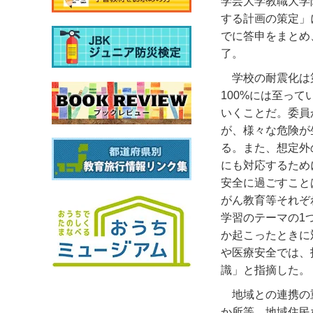
学芸大学教職大学
する計画の策定」
でに答申をまとめ
了。
学校の耐震化は
100%には至っ
いくことだ。委員
が、様々な危険が
る。また、想定外
にも対応するため
安全に過ごすこと
がん教育等それぞ
学習のテーマの1
か起こったときに
や医療安全では、
識」と指摘した。
地域との連携の
か所等、地域住民