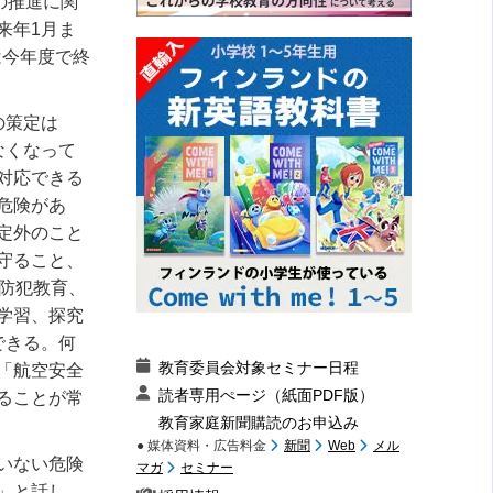
の推進に関
来年1月ま
は今年度で終
の策定は
なくなって
対応できる
危険があ
定外のこと
守ること、
防犯教育、
学習、探究
できる。何
教育委員会対象セミナー日程
「航空安全
読者専用ぺージ（紙面PDF版）
ることが常
教育家庭新聞購読のお申込み
● 媒体資料・広告料金
新聞
Web
メル
いない危険
マガ
セミナー
」と話し