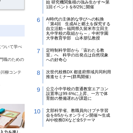
始 研究機関集積の強み生かす〜第
1回イベントを8/29に開催
AI時代の主体的な学びへの転換
「第4回 生成AIと郷土を探究する
自立活動～福岡県久留米市立田主
丸中学校の取組から～」中村学園
大学教育学部 山本朋弘教授
について学べ
定時制科学部から「宙わたる教
室」へ 科学の出発点は自然現象
専門職のための
への好奇心
次世代校務DX 都道府県域共同利用
師川柳コンテ
推進セミナー(群馬開催）
＞
公立小中学校の普通教室エアコン
設置率は99.6%に上昇、一方で体
育館の整備遅れが課題に
文部科学省、教職員向けプチ学習
会を8/5からオンライン開催〜生成
AIや校務DXなど全5テーマ
入力を楽し