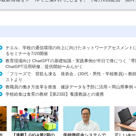
チエル、学校の通信環境の向上に向けたネットワークアセスメント
るセミナーを7/20開催
教育現場向け ChatGPTの基礎知識・実践事例が半日で身につく「
ChatGPT活用研修」提供開始〜みんがく
「フリーズで 背筋も凍る 発表会」(30代・男性・学校教員)～教
ストより
教職員の働き方改革を推進 健診データを予防に活用＜岡山県事例
学校給食は食育の教材【第23回】養護教諭との連携
的
【連載】GIGA第2期の
学校徴収金システムで
正しいキー