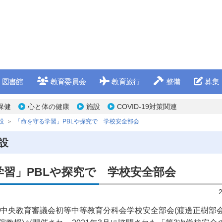
図書館
教育委員会
教育旅行
整備
募集
保健
心と体の健康
施設
COVID-19対策関連
設
「命を守る学習」PBLや探究で 学校安全部会
設
学習」PBLや探究で 学校安全部会
1回中央教育審議会初等中等教育分科会学校安全部会(渡邊正樹部