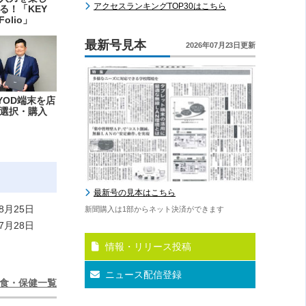
アクセスランキングTOP30はこちら
る！「KEY
Folio」
最新号見本
2026年07月23日更新
YOD端末を店
選択・購入
最新号の見本はこちら
8月25日
新聞購入は1部からネット決済ができます
7月28日
情報・リリース投稿
ニュース配信登録
食・保健一覧