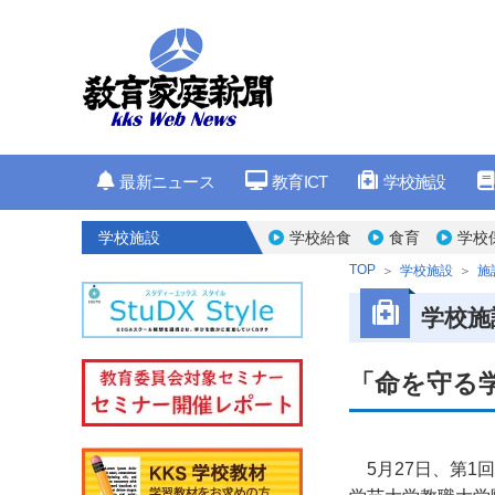
最新ニュース
教育ICT
学校施設
学校施設
学校給食
食育
学校
TOP
学校施設
施
学校施
「命を守る
5月27日、第