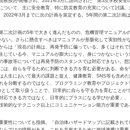
院教授)が開催され、2021年3月に諮問された「第3次学校安全
について、主に安全教育、特に防災教育の充実について討議。
、2022年3月までに次の計画を策定する。5年間の第二次計画
第二次計画の5年で大きく進んだものの、危機管理マニュアル
ていない。さらに懸念すべきはマニュアルが形骸化して実効性が
からは「現在の計画は、再発予防に偏っている。多くはそれで
生じている今、マニュアルが膨大になり、身につかないという
の事故等については再発予防のスタンスでは対応できない。想
には、自らを守るために判断できる力を育む必要がある。命を
は人生において最大の課題と捉え、健康教育、SNS等も含めた
れを分断するのではなく、プログラミング教育やプロジェクト
つとして取り扱うことで、日常的に自らを守る力を育むことが
対応できる力ではなく、日常的にプラスになる学びが必要」、
技術的なテクニック以上にコミュニケーション能力が重要であ
重要性についても指摘。「自治体ハザードマップに記載されて
ならではの情報がある。これを共有するために地域連携は重要