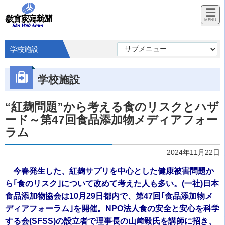
学校施設
学校施設
“紅麹問題”から考える食のリスクとハザ
ード～第47回食品添加物メディアフォー
ラム
2024年11月22日
今春発生した、紅麹サプリを中心とした健康被害問題か
ら｢食のリスク｣について改めて考えた人も多い。(一社)日本
食品添加物協会は10月29日都内で、第47回｢食品添加物メ
ディアフォーラム｣を開催。NPO法人食の安全と安心を科学
する会(SFSS)の設立者で理事長の山﨑毅氏を講師に招き、