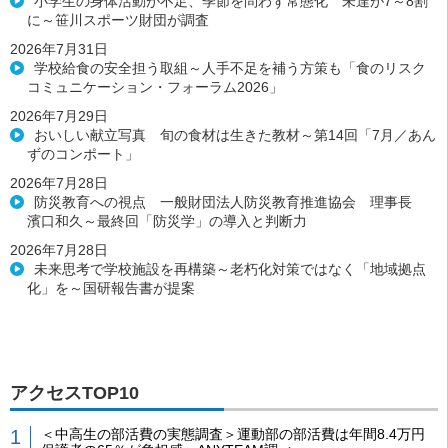
小学生の身体活動が不足、季節を問わず常態化 未達が7～8割
に～笹川スポーツ財団が調査
2026年7月31日
学校給食の安全担う取組～人手不足を補う方策も「食のリスク
コミュニケーション・フォーラム2026」
2026年7月29日
おいしい献立写真 旬の食材は生きた教材～第14回「7月／あん
ずのコンポート」
2026年7月28日
防災教育への視点 一般財団法人防災教育推進協会 理事長
濱口和久～最終回「防災学」の導入と判断力
2026年7月28日
未来思考で学校施設を再構築～老朽化対策ではなく「地域拠点
化」を～国研報告書が提案
アクセスTOP10
＜中高生の部活費の実態調査＞運動部の部活費は年間8.4万円