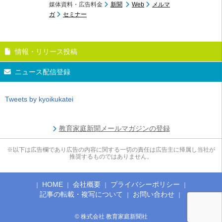
媒体資料・広告料金
新聞
Web
メルマ
ガ
セミナー
情報・リリース投稿
ニュース配信登録
Tweets by kyoikukatei
教育家庭新聞メールマガジンの登録
※以下は広告欄であり広告の内容に関する一切の責任は広告主に帰属し当社が
推奨するものではありません。
HOME
会社概要
プライバシーポリシー
記事の転載・複写について
お問い合わせ
© 株式会社 教育家庭新聞社