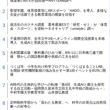
保護者の65％が負担感〜ANYTEAM調べ
聖望学園、体育授業等にARスポーツ「HADO」を導入、多様な
生徒が活躍できる教育環境の構築を目指す
就活生のガクチカ調査 選考通過ESで「研究・ゼミ」が「体育
会・スポーツ」を逆転〜ネオキャリア（unistyle）調べ
千葉県印西市、全市立中3生へオンライン国際交流授業を本格
導入 生成AIと実践交流で英語力強化
光村図書出版「教科書のひみつ展」8/6-11に日本橋三越で開
催 懐かしの国語教科書や表紙の工夫を紹介
つくば市、小学生向け科学プログラム「つくばまるごとLAB」
を開始 研究機関集積の強み生かす〜第1回イベントを8/29に開
催
AI時代の主体的な学びへの転換「第4回 生成AIと郷土を探究
する自立活動～福岡県久留米市立田主丸中学校の取組から～」
中村学園大学教育学部 山本朋弘教授
定時制科学部から「宙わたる教室」へ 科学の出発点は自然現
象への好奇心