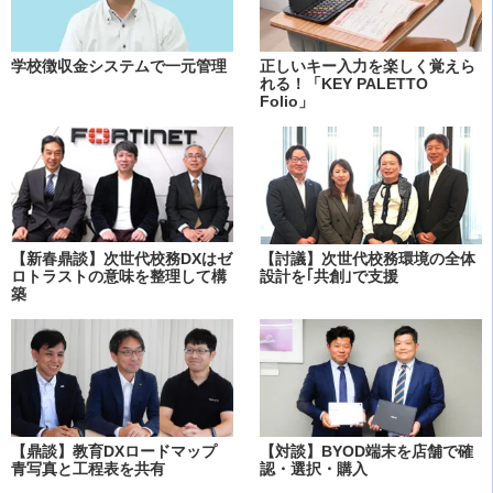
学校徴収金システムで一元管理
正しいキー入力を楽しく覚えら
れる！「KEY PALETTO
Folio」
【新春鼎談】次世代校務DXはゼ
【討議】次世代校務環境の全体
ロトラストの意味を整理して構
設計を｢共創｣で支援
築
【鼎談】教育DXロードマップ
【対談】BYOD端末を店舗で確
青写真と工程表を共有
認・選択・購入