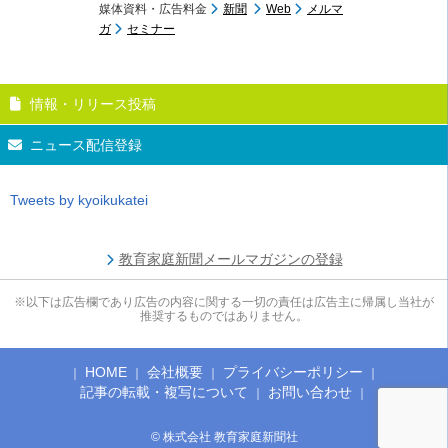
媒体資料・広告料金
新聞
Web
メルマ
ガ
セミナー
情報・リリース投稿
ニュース配信登録
Tweets by kyoikukatei
教育家庭新聞メールマガジンの登録
※以下は広告欄であり広告の内容に関する一切の責任は広告主に帰属し当社が
推奨するものではありません。
HOME
会社概要
プライバシーポリシー
記事の転載・複写について
お問い合わせ
© 株式会社 教育家庭新聞社