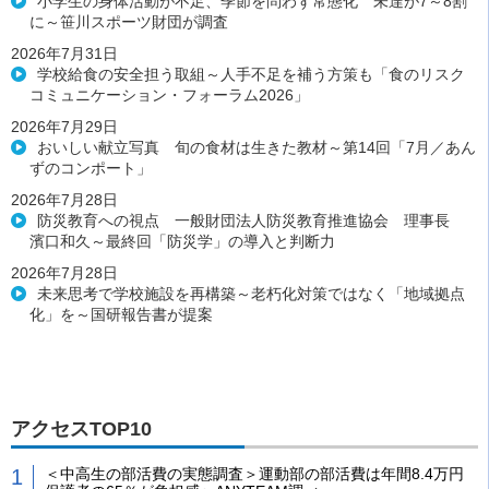
小学生の身体活動が不足、季節を問わず常態化 未達が7～8割
に～笹川スポーツ財団が調査
2026年7月31日
学校給食の安全担う取組～人手不足を補う方策も「食のリスク
コミュニケーション・フォーラム2026」
2026年7月29日
おいしい献立写真 旬の食材は生きた教材～第14回「7月／あん
ずのコンポート」
2026年7月28日
防災教育への視点 一般財団法人防災教育推進協会 理事長
濱口和久～最終回「防災学」の導入と判断力
2026年7月28日
未来思考で学校施設を再構築～老朽化対策ではなく「地域拠点
化」を～国研報告書が提案
アクセスTOP10
＜中高生の部活費の実態調査＞運動部の部活費は年間8.4万円