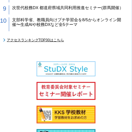
次世代校務DX 都道府県域共同利用推進セミナー(群馬開催）
文部科学省、教職員向けプチ学習会を8/5からオンライン開
催〜生成AIや校務DXなど全5テーマ
アクセスランキングTOP30はこちら