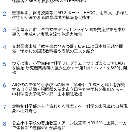
保護者の65％が負担感〜ANYTEAM調べ
聖望学園、体育授業等にARスポーツ「HADO」を導入、多様な
生徒が活躍できる教育環境の構築を目指す
千葉県印西市、全市立中3生へオンライン国際交流授業を本格
導入 生成AIと実践交流で英語力強化
光村図書出版「教科書のひみつ展」8/6-11に日本橋三越で開
催 懐かしの国語教科書や表紙の工夫を紹介
つくば市、小学生向け科学プログラム「つくばまるごとLAB」
を開始 研究機関集積の強み生かす〜第1回イベントを8/29に開
催
AI時代の主体的な学びへの転換「第4回 生成AIと郷土を探究
する自立活動～福岡県久留米市立田主丸中学校の取組から～」
中村学園大学教育学部 山本朋弘教授
定時制科学部から「宙わたる教室」へ 科学の出発点は自然現
象への好奇心
公立小中学校の普通教室エアコン設置率は99.6%に上昇、一方
で体育館の整備遅れが課題に