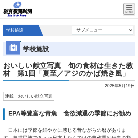
学校施設
学校施設
おいしい献立写真 旬の食材は生きた教
材 第1回「夏至／アジのかば焼き風」
2025年5月19日
連載 おいしい献立写真
EPA等豊富な青魚 食欲減退の季節にお勧め
日本には季節を細やかに感じる昔ながらの暦がありま
す。農耕民族であった日本人ならではの農作業や行事の指