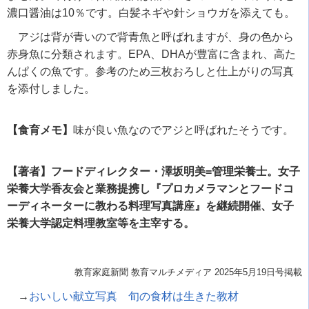
濃口醤油は10％です。白髪ネギや針ショウガを添えても。
アジは背が青いので背青魚と呼ばれますが、身の色から
赤身魚に分類されます。EPA、DHAが豊富に含まれ、高た
んぱくの魚です。参考のため三枚おろしと仕上がりの写真
を添付しました。
【食育メモ】
味が良い魚なのでアジと呼ばれたそうです。
【著者】フードディレクター・澤坂明美=管理栄養士。女子
栄養大学香友会と業務提携し『プロカメラマンとフードコ
ーディネーターに教わる料理写真講座』を継続開催、女子
栄養大学認定料理教室等を主宰する。
教育家庭新聞 教育マルチメディア 2025年5月19日号掲載
→
おいしい献立写真 旬の食材は生きた教材