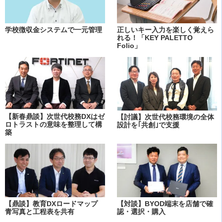
学校徴収金システムで一元管理
正しいキー入力を楽しく覚えら
れる！「KEY PALETTO
Folio」
【新春鼎談】次世代校務DXはゼ
【討議】次世代校務環境の全体
ロトラストの意味を整理して構
設計を｢共創｣で支援
築
【鼎談】教育DXロードマップ
【対談】BYOD端末を店舗で確
青写真と工程表を共有
認・選択・購入