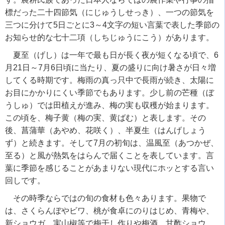
標だった二十四節気（にじゅうしせっき）、一つの節気を
三つに分けて5日ごとに3～4文字の短い言葉で表した季節の
お知らせ的な七十二項（しちじゅうにこう）があります。
夏至（げし）は一年で最も日が長く夜が短くなる頃で、6
月21日～7月6日頃に当たり、夏の盛りに向け暑さが日々増
してくる時期です。梅雨の真っ只中で長雨が続き、太陽に
お目にかかりにくい季節でもあります。少し前の芒種（ぼ
うしゅ）では田植えが進み、梅の実も収穫が始まります。
この頃を、梅子黄（梅の実、黄ばむ）と表します。その
後、菖蒲華（あやめ、花咲く）、半夏生（はんげしょう
ず）と続きます。そして7月の初旬は、温風至（あつかぜ、
至る）と風が熱気をはらんで届くことを表しています。言
葉に季節を感じることがあまりない現代にホッとする言い
回しです。
その時季ならではの旬の食材も色々あります。果物で
は、さくらんぼやビワ、桃が食卓にのりはじめ、青梅や、
新ショウガ、実山椒等で梅干し作りや梅酒、甘酢ショウ