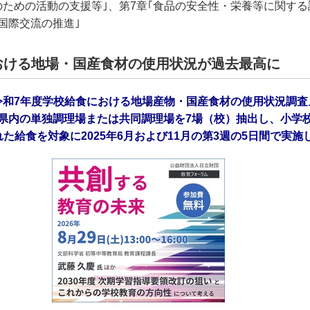
のための活動の支援等｣、第7章｢食品の安全性・栄養等に関する
国際交流の推進｣
おける地場・国産食材の使用状況が過去最高に
令和7年度学校給食における地場産物・国産食材の使用状況調査
県内の単独調理場または共同調理場を7場（校）抽出し、小学校
た給食を対象に2025年6月および11月の第3週の5日間で実施