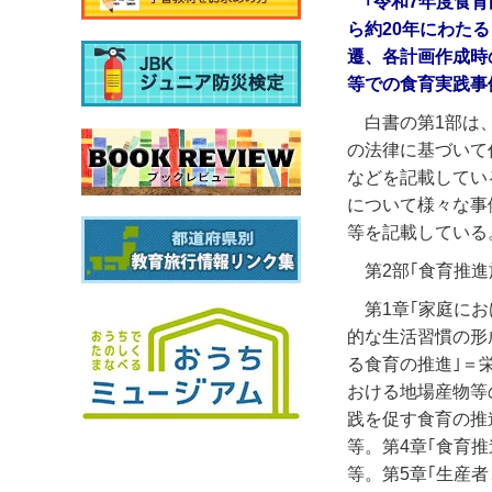
｢令和7年度食
ら約20年にわた
遷、各計画作成時
等での食育実践事
白書の第1部は
の法律に基づいて
などを記載してい
について様々な事
等を記載している
第2部｢食育推
第1章｢家庭に
的な生活習慣の形
る食育の推進｣＝
おける地場産物等
践を促す食育の推
等。第4章｢食育
等。第5章｢生産