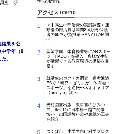
採用情報
調査、研
アクセスTOP10
＜中高生の部活費の実態調査＞運
動部の部活費は年間8.4万円 保護
者の65％が負担感〜ANYTEAM調
べ
｣結果を公
中学年（8
聖望学園、体育授業等にARスポー
ツ「HADO」を導入、多様な生徒
した。
が活躍できる教育環境の構築を目
指す
就活生のガクチカ調査 選考通過
ESで「研究・ゼミ」が「体育会・
スポーツ」を逆転〜ネオキャリア
（unistyle）調べ
光村図書出版「教科書のひみつ
展」8/6-11に日本橋三越で開催
懐かしの国語教科書や表紙の工夫
を紹介
つくば市、小学生向け科学プログ