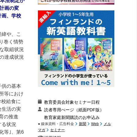
基本法制定か
本計画の変
計画、学校
経緯や、こ
り巻く情勢
な取組状況
の達成状況
子供の基本
所等におけ
学校給食に
教育委員会対象セミナー日程
食生活の実
読者専用ぺージ（紙面PDF版）
育の推進
教育家庭新聞購読のお申込み
する状況
● 媒体資料・広告料金
新聞
Web
メル
マガ
セミナー
化等｣、第6