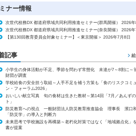
ミナー情報
次世代校務DX 都道府県域共同利用推進セミナー(群馬開催） 2026年
次世代校務DX 都道府県域共同利用推進セミナー(奈良開催） 2026年
【第130回教育委員会対象セミナー】＜東京開催＞ 2026年7月8日
着記事
給
小学生の身体活動が不足、季節を問わず常態化 未達が7～8割に～
財団が調査
学校給食の安全担う取組～人手不足を補う方策も「食のリスクコミ
ン・フォーラム2026」
おいしい献立写真 旬の食材は生きた教材～第14回「7月／あんず
ト」
防災教育への視点 一般財団法人防災教育推進協会 理事長 濱口
「防災学」の導入と判断力
未来思考で学校施設を再構築～老朽化対策ではなく「地域拠点化」
書が提案