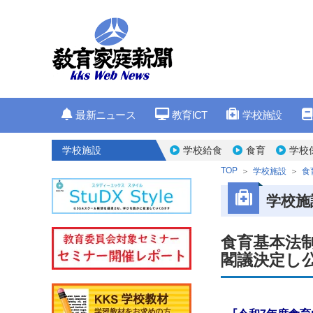
最新ニュース
教育ICT
学校施設
学校施設
学校給食
食育
学校
TOP
学校施設
食
学校施
食育基本法
閣議決定し