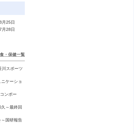
8月25日
7月28日
食・保健一覧
笹川スポーツ
ュニケーショ
のコンポー
和久～最終回
を～国研報告