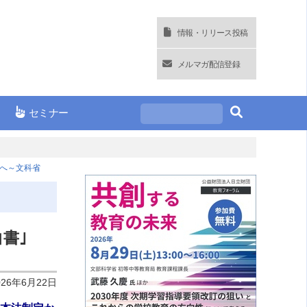
情報・リリース投稿
メルマガ配信登録
セミナー
表へ～文科省
白書｣
026年6月22日