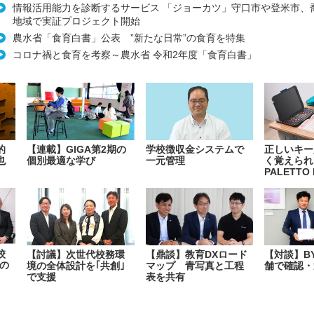
情報活用能力を診断するサービス 「ジョーカツ」守口市や登米市、
地域で実証プロジェクト開始
農水省「食育白書」公表 ”新たな日常”の食育を特集
コロナ禍と食育を考察～農水省 令和2年度「食育白書」
的
【連載】GIGA第2期の
学校徴収金システムで
正しいキー
也
個別最適な学び
一元管理
く覚えられ
PALETTO 
校
【討議】次世代校務環
【鼎談】教育DXロード
【対談】B
の
境の全体設計を｢共創｣
マップ 青写真と工程
舗で確認・
で支援
表を共有