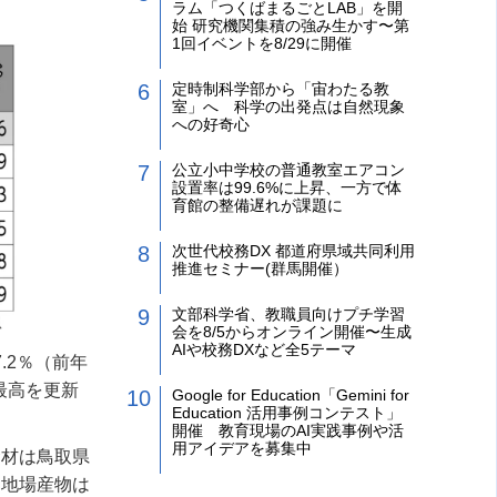
ラム「つくばまるごとLAB」を開
始 研究機関集積の強み生かす〜第
1回イベントを8/29に開催
定時制科学部から「宙わたる教
室」へ 科学の出発点は自然現象
への好奇心
公立小中学校の普通教室エアコン
設置率は99.6%に上昇、一方で体
育館の整備遅れが課題に
次世代校務DX 都道府県域共同利用
推進セミナー(群馬開催）
文部科学省、教職員向けプチ学習
会を8/5からオンライン開催〜生成
AIや校務DXなど全5テーマ
.2％（前年
去最高を更新
Google for Education「Gemini for
Education 活用事例コンテスト」
開催 教育現場のAI実践事例や活
用アイデアを募集中
食材は鳥取県
、地場産物は