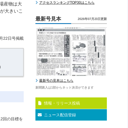
アクセスランキングTOP30はこちら
地場産物は大
差が大きいこ
最新号見本
2026年07月23日更新
月22日号掲載
）
最新号の見本はこちら
新聞購入は1部からネット決済ができます
情報・リリース投稿
ニュース配信登録
12回の目標を