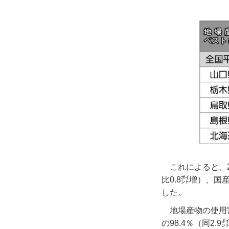
これによると、
比0.8㌽増）、国
した。
地場産物の使用
の98.4％（同