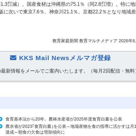
同1.3㌽減）、国産食材は沖縄県の75.1％（同2.8㌽増）。特に
に次いで東京7.6％、神奈川21.1％、京都22.2％となり地域
教育家庭新聞 教育マルチメディア 2026年6
KKS Mail Newsメルマガ登録
の最新情報をメールでご案内いたします。（毎月2回配信・無料
食育基本法から20年、農林水産省が2025年度食育白書を公表
農水省が2023｢食育白書｣を公表～地場産物を食の指導に活かすは月
達成～朝食の欠食は増加傾向に