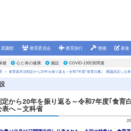
図書館
教育委員会
教育旅行
整備
募集
保健
心と体の健康
施設
COVID-19対策関連
育
食育基本法制定から20年を振り返る～令和7年度｢食育白書｣ 閣議決定し公
設
制定から20年を振り返る～令和7年度｢食育
公表へ～文科省
2