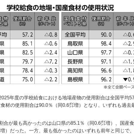
2025年度の学校給食における地場産物の使用割合は全国平均57
産食材の使用割合は90.0％（同0.6㌽増）となり、いずれも過
割合が最も高かったのは山口県の85.1％（同0.6㌽増）、国産
2.9㌽増）だった。一方、最も低かったのはいずれも前年と同じで