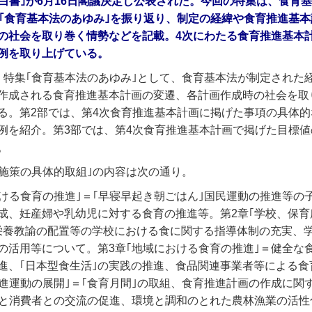
育白書｣が6月16日閣議決定し公表された。今回の特集は、食育
る｢食育基本法のあゆみ｣を振り返り、制定の経緯や食育推進基
の社会を取り巻く情勢などを記載。4次にわたる食育推進基本
例を取り上げている。
、特集｢食育基本法のあゆみ｣として、食育基本法が制定された
作成される食育推進基本計画の変遷、各計画作成時の社会を取
る。第2部では、第4次食育推進基本計画に掲げた事項の具体的
例を紹介。第3部では、第4次食育推進基本計画で掲げた目標値
。
進施策の具体的取組｣の内容は次の通り。
おける食育の推進｣＝｢早寝早起き朝ごはん｣国民運動の推進等の
成、妊産婦や乳幼児に対する食育の推進等。第2章｢学校、保育
栄養教諭の配置等の学校における食に関する指導体制の充実、
の活用等について。第3章｢地域における食育の推進｣＝健全な
進、｢日本型食生活｣の実践の推進、食品関連事業者等による食
推進運動の展開｣＝｢食育月間｣の取組、食育推進計画の作成に関
者と消費者との交流の促進、環境と調和のとれた農林漁業の活性