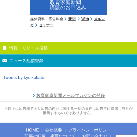
教育家庭新聞
購読のお申込み
媒体資料・広告料金
新聞
Web
メルマ
ガ
セミナー
情報・リリース投稿
ニュース配信登録
Tweets by kyoikukatei
教育家庭新聞メールマガジンの登録
※以下は広告欄であり広告の内容に関する一切の責任は広告主に帰属し当社が
推奨するものではありません。
HOME
会社概要
プライバシーポリシー
記事の転載・複写について
お問い合わせ