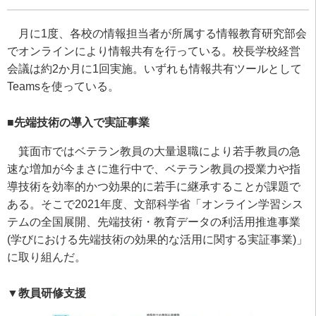
月に
1
度、各校の情報担当者が所属する情報教育研究部会
でオンラインにより情報共有を行っている。校長学校経営
会議は約
2
か月に
1
回実施。いずれも情報共有ツールとして
Teams
を使っている。
■先端技術の導入で実証事業
箕面市ではベテラン教員の大量退職により若手教員の急
速な増加が今まさに進行中で、ベテラン教員の授業力や指
導技術を効率的かつ効果的に若手に継承することが課題で
ある。そこで
2021
年度、文部科学省「オンライン学習シス
テムの全国展開、先端技術・教育データの利活用推進事業
(
学びにおける先端技術の効果的な活用に関する実証事業
)
」
に取り組んだ。
▼教員研修支援