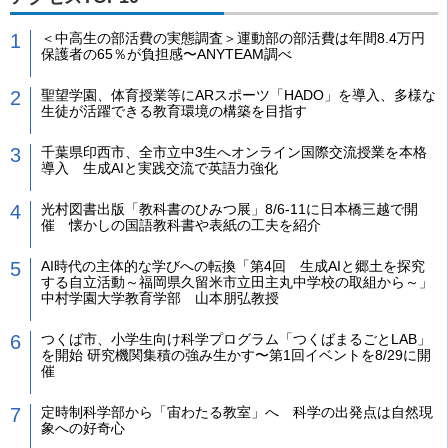
＜中高生の部活費の実態調査＞運動部の部活費は年間8.4万円
保護者の65％が負担感〜ANYTEAM調べ
聖望学園、体育授業等にARスポーツ「HADO」を導入、多様な
生徒が活躍できる教育環境の構築を目指す
千葉県印西市、全市立中3生へオンライン国際交流授業を本格
導入 生成AIと実践交流で英語力強化
光村図書出版「教科書のひみつ展」8/6-11に日本橋三越で開
催 懐かしの国語教科書や表紙の工夫を紹介
AI時代の主体的な学びへの転換「第4回 生成AIと郷土を探究
する自立活動～福岡県久留米市立田主丸中学校の取組から～」
中村学園大学教育学部 山本朋弘教授
つくば市、小学生向け科学プログラム「つくばまるごとLAB」
を開始 研究機関集積の強み生かす〜第1回イベントを8/29に開
催
定時制科学部から「宙わたる教室」へ 科学の出発点は自然現
象への好奇心