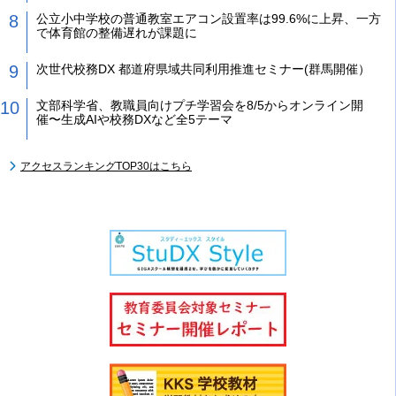
公立小中学校の普通教室エアコン設置率は99.6%に上昇、一方
で体育館の整備遅れが課題に
次世代校務DX 都道府県域共同利用推進セミナー(群馬開催）
文部科学省、教職員向けプチ学習会を8/5からオンライン開
催〜生成AIや校務DXなど全5テーマ
アクセスランキングTOP30はこちら