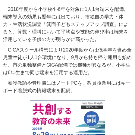
2018
年度から小学校
4~6
年を対象に
1
人
1
台端末を配備。
端末導入の効果も翌年には出ており、市独自の学力・体
力・生活状況調査「箕面子どもステップアップ調査」によ
ると、算数・理科において平均点や技能の伸び率は端末を
活用している子供の方が明らかに高かった。
GIGA
スクール構想により
2020
年度からは低学年を含め全
児童生徒が
1
人
1
台環境になり、
9
月から持ち帰り運用も始め
た。市の単独整備と
GIGA
配備では機種が異なるが、小学生
は
6
年生まで同じ端末を活用する運用だ。
養護教諭や管理職にはノート
PC
を、教員授業用にはキー
ボード着脱式の情報端末を配備。