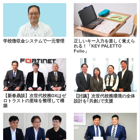
学校徴収金システムで一元管理
正しいキー入力を楽しく覚えら
れる！「KEY PALETTO
Folio」
【新春鼎談】次世代校務DXはゼ
【討議】次世代校務環境の全体
ロトラストの意味を整理して構
設計を｢共創｣で支援
築