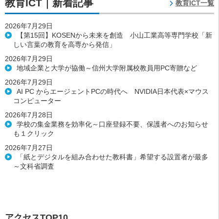
教育ICT｜新着記事
教育ICT一覧
2026年7月29日
【第15回】KOSENから未来を創造 小山工業高等専門学校「新
しい言葉の教育を高専から発信」
2026年7月29日
地域企業と大学が協働～信州大学附属校教員用PC寄贈など
2026年7月29日
AI PC からエージェントPCの時代へ NVIDIA日本代表×マウス
コンピューター
2026年7月28日
学校の集金業務を効率化～口座登録不要、保護者へのお知らせ
も１クリック
2026年7月27日
「紙とデジタルを組み合わせた教科書」希望する設置者が最多
～文科省調査
アクセスTOP10