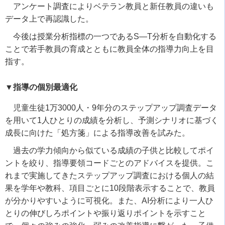
アンケート調査によりベテラン教員と新任教員の違いも
データ上で再認識した。
今後は授業分析指標の一つである
S―T
分析を自動化する
ことで若手教員の育成とともに教員全体の指導力向上を目
指す。
▼指導の個別最適化
児童生徒
1
万
3000
人・
9
年分のステップアップ調査データ
を用いて
1
人ひとりの成績を分析し、予測シナリオに基づく
成長に向けた「処方箋」による指導改善を試みた。
過去の学力傾向から似ている成績の子供と比較してポイ
ントを絞り、指導要領コードごとのアドバイスを提供。こ
れまで実施してきたステップアップ調査における個人の結
果を学年や教科、項目ごとに
10
段階表示することで、教員
が分かりやすいように可視化。また、
AI
分析により一人ひ
とりの伸びしろポイントや振り返りポイントを示すこと