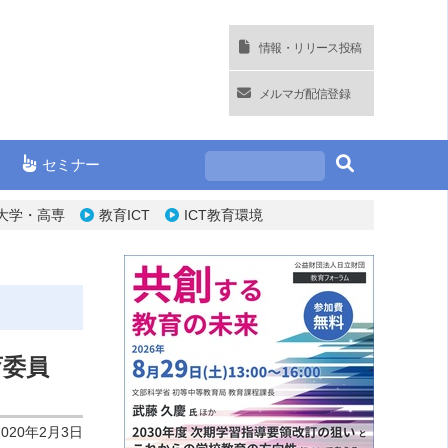
情報・リリース投稿
メルマガ配信登録
セミナー
大学・高専
教育ICT
ICT教育環境
育委員
2020年2月3日