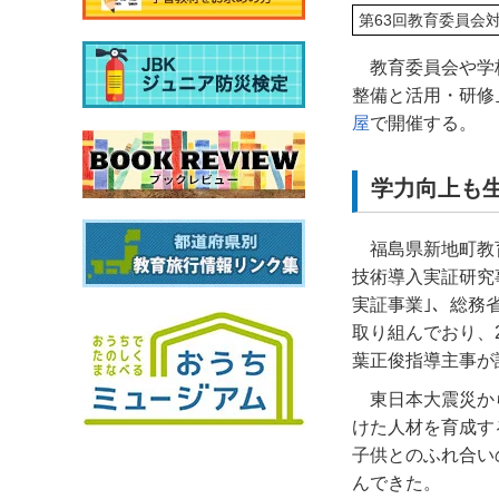
第63回教育委員会
教育委員会や学
整備と活用・研修
屋
で開催する。
学力向上も
福島県新地町教
技術導入実証研究
実証事業｣、総務
取り組んでおり、
葉正俊指導主事が
東日本大震災か
けた人材を育成す
子供とのふれ合い
んできた。