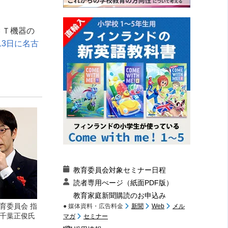
ＣＴ機器の
13日に名古
教育委員会対象セミナー日程
読者専用ぺージ（紙面PDF版）
教育家庭新聞購読のお申込み
育委員会 指
● 媒体資料・広告料金
新聞
Web
メル
千葉正俊氏
マガ
セミナー