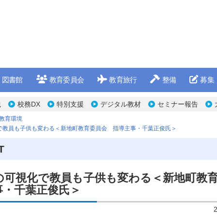
図書館
教育委員会
教育旅行
整備
募集
践
校務DX
特別支援
デジタル教材
セミナー報告
T教育環境
で教員も子供も変わる＜新地町教育委員会 指導主事・千葉正俊氏＞
T
の可視化で教員も子供も変わる＜新地町教
事・千葉正俊氏＞