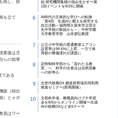
も残し、授
始 研究機関集積の強み生かす〜第
1回イベントを8/29に開催
AI時代の主体的な学びへの転換
画を立て
「第4回 生成AIと郷土を探究する
自立活動～福岡県久留米市立田主
丸中学校の取組から～」中村学園
大学教育学部 山本朋弘教授
公立小中学校の普通教室エアコン
設置率は99.6%に上昇、一方で体
授業後は児
育館の整備遅れが課題に
自らの指導
定時制科学部から「宙わたる教
室」へ 科学の出発点は自然現象
への好奇心
度である
次世代校務DX 都道府県域共同利用
推進セミナー(群馬開催）
機能（頻出
能）とｅポ
文部科学省、教職員向けプチ学習
会を8/5からオンライン開催〜生成
AIや校務DXなど全5テーマ
教員はワー