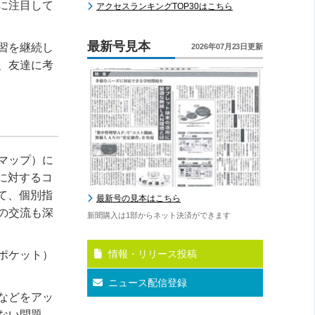
に注目して
アクセスランキングTOP30はこちら
最新号見本
習を継続し
2026年07月23日更新
、友達に考
マップ）に
に対するコ
て、個別指
最新号の見本はこちら
の交流も深
新聞購入は1部からネット決済ができます
情報・リリース投稿
ポケット）
ニュース配信登録
などをアッ
ない問題