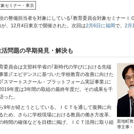
対象セミナー・東京
校の整備担当者を対象にしている｢教育委員会対象セミナーＩ
｣が、12月4日東京で開催された。次回は
2月6日に福岡
で、
2月
生活問題の早期発見・解決も
育委員会は文部科学省の｢新時代の学びにおける先端
事業｣｢エビデンスに基づいた学校教育の改善に向けた
省｢スマートスクール・プラットフォーム実証事業｣に
2019年度は3年間の取組の最終年度だ。その成果を千
語った。
ら9年が経とうとしている。ＩＣＴを通して復興に向
るため、さらに学校現場における教員の働き方改革、
新地町教
の時間の確保などを目標に掲げ、ＩＣＴ活用に取り組
導主事・