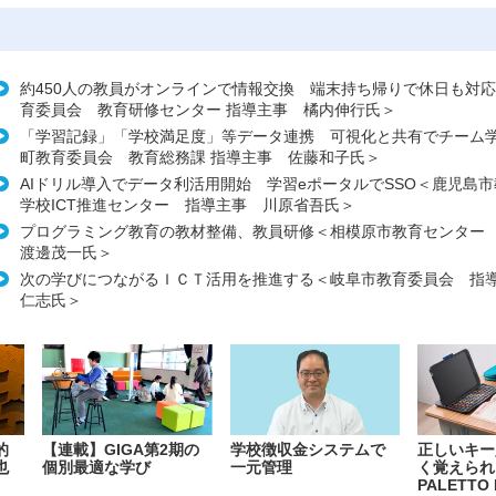
約450人の教員がオンラインで情報交換 端末持ち帰りで休日も対
育委員会 教育研修センター 指導主事 橘内伸行氏＞
「学習記録」「学校満足度」等データ連携 可視化と共有でチーム
町教育委員会 教育総務課 指導主事 佐藤和子氏＞
AIドリル導入でデータ利活用開始 学習eポータルでSSO＜鹿児
学校ICT推進センター 指導主事 川原省吾氏＞
プログラミング教育の教材整備、教員研修＜相模原市教育センタ
渡邊茂一氏＞
次の学びにつながるＩＣＴ活用を推進する＜岐阜市教育委員会 指
仁志氏＞
的
【連載】GIGA第2期の
学校徴収金システムで
正しいキー
也
個別最適な学び
一元管理
く覚えられ
PALETTO 