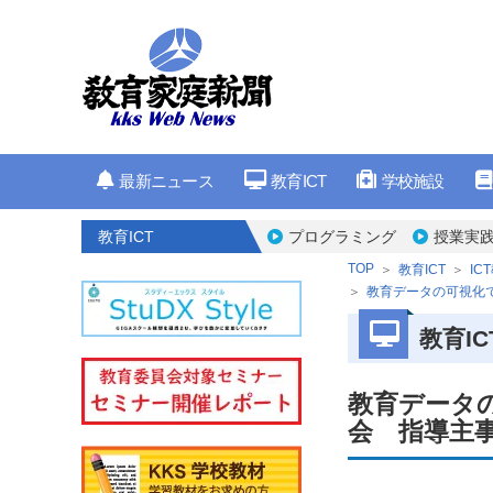
最新ニュース
教育ICT
学校施設
教育ICT
プログラミング
授業実
TOP
教育ICT
IC
教育データの可視化
教育IC
教育データ
会 指導主