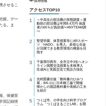
採用情報
携させるこ
アクセスTOP10
把握。デー
＜中高生の部活費の実態調査＞運
動部の部活費は年間8.4万円 保護
たる。ま
者の65％が負担感〜ANYTEAM調
べ
聖望学園、体育授業等にARスポー
ツ「HADO」を導入、多様な生徒
が活躍できる教育環境の構築を目
指す
千葉県印西市、全市立中3生へオン
ライン国際交流授業を本格導入
生成AIと実践交流で英語力強化
光村図書出版「教科書のひみつ
展」8/6-11に日本橋三越で開催
懐かしの国語教科書や表紙の工夫
を紹介
報、保健室
つくば市、小学生向け科学プログ
学習記録情
ラム「つくばまるごとLAB」を開