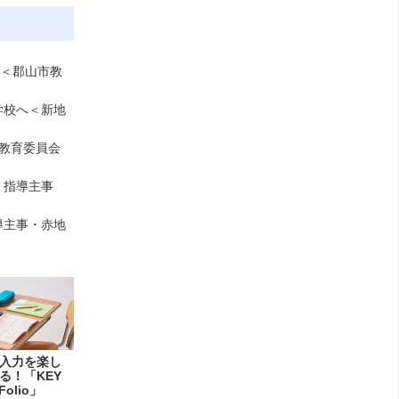
応＜郡山市教
学校へ＜新地
島市教育委員会
ー 指導主事
導主事・赤地
入力を楽し
る！「KEY
Folio」