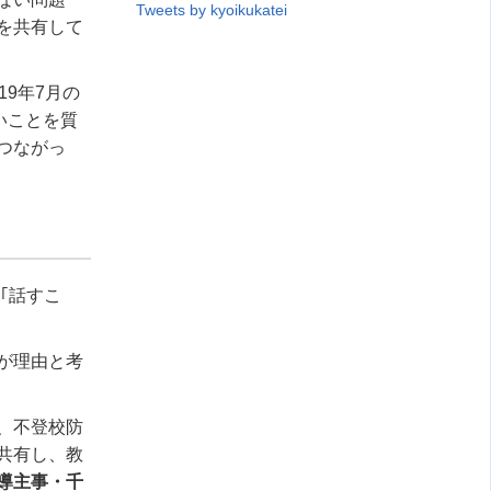
Tweets by kyoikukatei
を共有して
9年7月の
いことを質
つながっ
｢話すこ
が理由と考
、不登校防
共有し、教
導主事・千