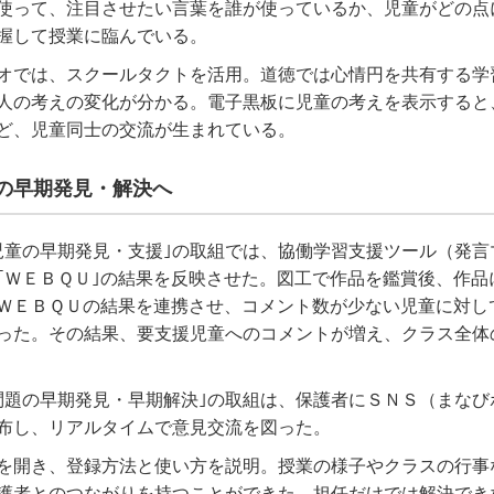
使って、注目させたい言葉を誰が使っているか、児童がどの点
握して授業に臨んでいる。
オでは、スクールタクトを活用。道徳では心情円を共有する学
人の考えの変化が分かる。電子黒板に児童の考えを表示すると
ど、児童同士の交流が生まれている。
の早期発見・解決へ
児童の早期発見・支援｣の取組では、協働学習支援ツール（発言
｢ＷＥＢＱＵ｣の結果を反映させた。図工で作品を鑑賞後、作品
ＷＥＢＱＵの結果を連携させ、コメント数が少ない児童に対し
った。その結果、要支援児童へのコメントが増え、クラス全体
問題の早期発見・早期解決｣の取組は、保護者にＳＮＳ（まなび
布し、リアルタイムで意見交流を図った。
を開き、登録方法と使い方を説明。授業の様子やクラスの行事
護者とのつながりを持つことができた。担任だけでは解決でき