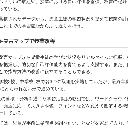
ルドリルの取組や、授業における自己評価を蓄積。板書の記録
っている。
蓄積されたデータから、児童生徒の学習状況を捉えて授業の計
これまでの学習履歴からふり返りを行う。
や発言マップで授業改善
発言マップから児童生徒の学びの状況をリアルタイムに把握。
を把握し、適切な自己評価能力を育てるよう支援する。また、
とで指導方法の改善に役立てることもできる。
学校3校、中学校1校で各3つの取組を実施していたが、最終年
組みにとらわれない形で進めている。
動の蓄積・分析を通じた学習活動｣の取組では、ワードクラウド
、頻度に応じて大きさや色、フォントなどを変えて図解する機
用している。
では、児童が事前に疑問点や調べたいことなどを家庭で入力。